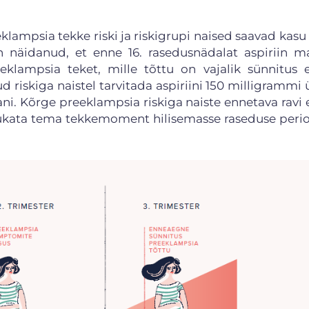
lampsia tekke riski ja riskigrupi naised saavad kasu 
 näidanud, et enne 16. rasedusnädalat aspiriin m
klampsia teket, mille tõttu on vajalik sünnitus 
 riskiga naistel tarvitada aspiriini 150 milligrammi 
ani. Kõrge preeklampsia riskiga naiste ennetava ravi
lükata tema tekkemoment hilisemasse raseduse perio