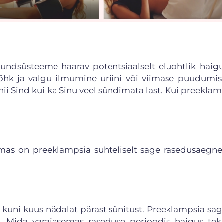
undsüsteeme haarav potentsiaalselt eluohtlik haig
hk ja valgu ilmumine uriini või viimase puudumise
ii Sind kui ka Sinu veel sündimata last. Kui preeklam
mas on preeklampsia suhteliselt sage rasedusaegne
i kuni kuus nädalat pärast sünitust. Preeklampsia s
. Mida varajasemas raseduse perioodis haigus tek