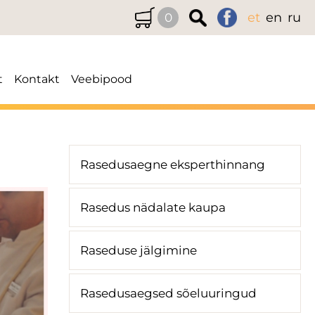
et
en
ru
0
t
Kontakt
Veebipood
Rasedusaegne eksperthinnang
Rasedus nädalate kaupa
Raseduse jälgimine
Rasedusaegsed sõeluuringud