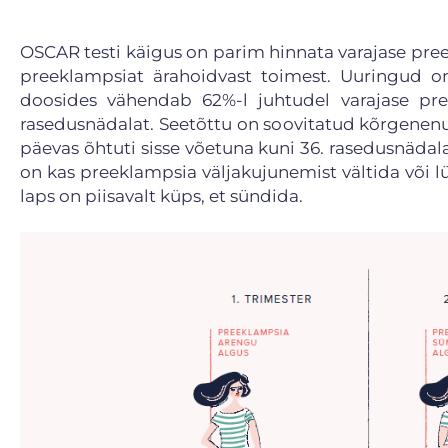
OSCAR testi käigus on parim hinnata varajase preek
preeklampsiat ärahoidvast toimest. Uuringud on
doosides vähendab 62%-l juhtudel varajase pree
rasedusnädalat. Seetõttu on soovitatud kõrgenenud
päevas õhtuti sisse võetuna kuni 36. rasedusnädal
on kas preeklampsia väljakujunemist vältida või 
laps on piisavalt küps, et sündida.