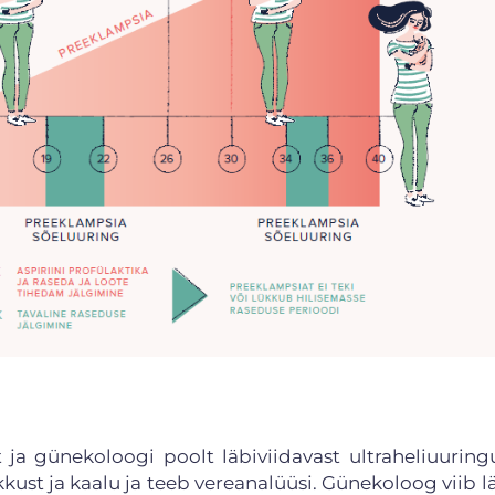
ja günekoloogi poolt läbiviidavast ultraheliuuring
ust ja kaalu ja teeb vereanalüüsi. Günekoloog viib lä