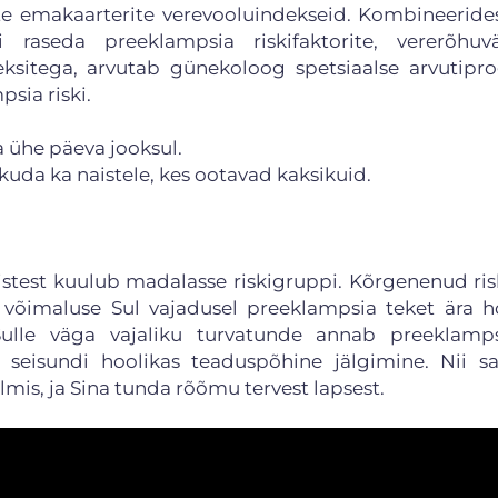
te emakaarterite verevooluindekseid. Kombineeride
raseda preeklampsia riskifaktorite, vererõhuvä
eksitega, arvutab günekoloog spetsiaalse arvutip
psia riski.
a ühe päeva jooksul.
uda ka naistele, kes ootavad kaksikuid.
test kuulub madalasse riskigruppi. Kõrgenenud risk
võimaluse Sul vajadusel preeklampsia teket ära h
Sulle väga vajaliku turvatunde annab preeklamps
 seisundi hoolikas teaduspõhine jälgimine. Nii s
valmis, ja Sina tunda rõõmu tervest lapsest.