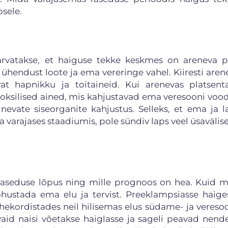
psele.
arvatakse, et haiguse tekke keskmes on areneva p
 ühendust loote ja ema vereringe vahel. Kiiresti aren
t hapnikku ja toitaineid. Kui arenevas platsent
oksilised ained, mis kahjustavad ema veresooni voo
evate siseorganite kahjustus. Selleks, et ema ja l
 varajases staadiumis, pole sündiv laps veel üsavälis
raseduse lõpus ning mille prognoos on hea. Kuid 
ohustada ema elu ja tervist. Preeklampsiasse haig
ahekordistades neil hilisemas elus südame- ja veres
id naisi võetakse haiglasse ja sageli peavad nend