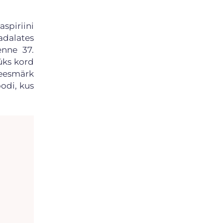
aspiriini
adalates
enne 37.
üks kord
 eesmärk
odi, kus