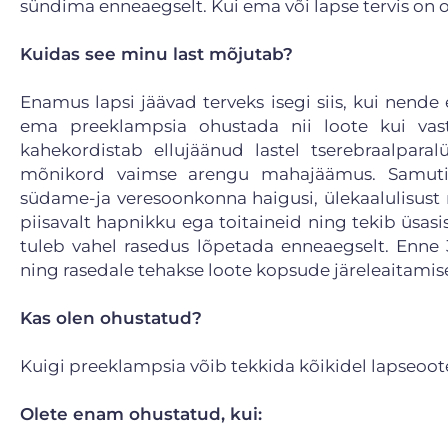
sündima enneaegselt. Kui ema või lapse tervis on oh
Kuidas see minu last mõjutab?
Enamus lapsi jäävad terveks isegi siis, kui nend
ema preeklampsia ohustada nii loote kui vas
kahekordistab ellujäänud lastel tserebraalparal
mõnikord vaimse arengu mahajäämus. Samuti o
südame-ja veresoonkonna haigusi, ülekaalulisust 
piisavalt hapnikku ega toitaineid ning tekib üsas
tuleb vahel rasedus lõpetada enneaegselt. Enne
ning rasedale tehakse loote kopsude järeleaitamis
Kas olen ohustatud?
Kuigi preeklampsia võib tekkida kõikidel lapseoo
Olete enam ohustatud, kui: