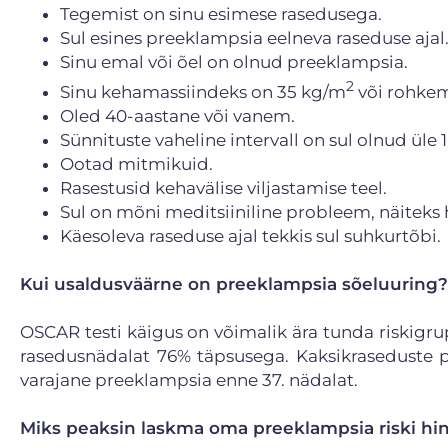
Tegemist on sinu esimese rasedusega.
Sul esines preeklampsia eelneva raseduse ajal
Sinu emal või õel on olnud preeklampsia.
2
Sinu kehamassiindeks on 35 kg/m
või rohke
Oled 40-aastane või vanem.
Sünnituste vaheline intervall on sul olnud üle 1
Ootad mitmikuid.
Rasestusid kehavälise viljastamise teel.
Sul on mõni meditsiiniline probleem, näiteks
Käesoleva raseduse ajal tekkis sul suhkurtõbi.
Kui usaldusväärne on preeklampsia sõeluuring?
OSCAR testi käigus on võimalik ära tunda riskigru
rasedusnädalat 76% täpsusega. Kaksikraseduste p
varajane preeklampsia enne 37. nädalat.
Miks peaksin laskma oma preeklampsia riski hi