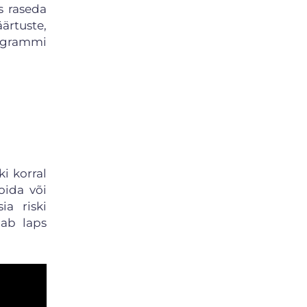
s raseda
ärtuste,
rogrammi
i korral
oida või
ia riski
aab laps