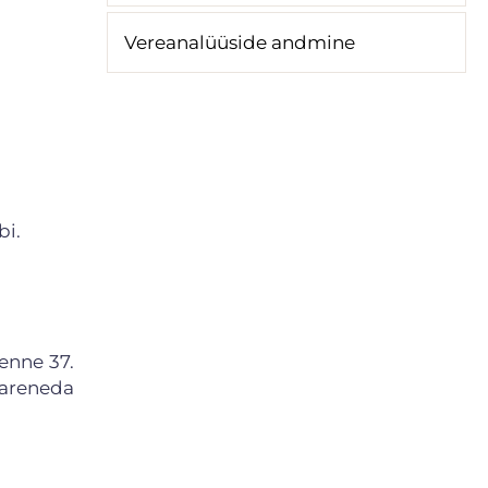
Vereanalüüside andmine
bi.
enne 37.
 areneda