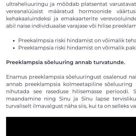
ultraheliuuringu ja mõõdab platsentat varustava
vereanalüüsist määratud hormoonide väärtusi 
kehakaaluindeksi ja emakaarterite verevooluind
abil naise individuaalse varajase või hilise preeklam
Preekalmpsia riski hindamist on võimalik teh
Preeklampsia riski hindamist on võimalik pakk
Preeklampsia sõeluuring annab turvatunde.
Enamus preeklampsia sõeluuringust osalenud nais
annab preeklampsia kolmeetapiline sõeluuring 
nihutada see raseduse hilisemasse perioodi. 
maandamine ning Sinu ja Sinu lapse tervisliku
turvaliselt ilmavalgust näha siis, kui ta on selleks 