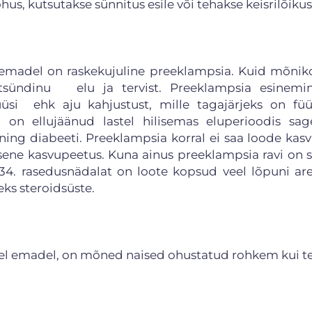
us, kutsutakse sünnitus esile või tehakse keisrilõikus
e emadel on raskekujuline preeklampsia. Kuid mõnik
tsündinu elu ja tervist. Preeklampsia esinemi
üüsi ehk aju kahjustust, mille tagajärjeks on füüs
n ellujäänud lastel hilisemas eluperioodis sag
ning diabeeti. Preeklampsia korral ei saa loode kas
isene kasvupeetus. Kuna ainus preeklampsia ravi on s
 34. rasedusnädalat on loote kopsud veel lõpuni a
eks steroidsüste.
tel emadel, on mõned naised ohustatud rohkem kui te