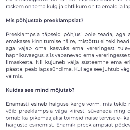
raskem on tema kulg ja ohtlikum on ta emale ja la
Mis põhjustab preeklampsiat?
Preeklampsia täpseid põhjusi pole teada, aga 
emakasse kinnitumise häire, mistõttu ei teki head
aga vajab oma kasvuks ema vereringest tuleva
hapnikuvaegus, siis vabanevad ema vereringesse t
limaskesta. Nii kujuneb välja süsteemne ema erin
päästa, peab laps sündima. Kui aga see juhtub väga
valmis.
Kuidas see mind mõjutab?
Enamasti esineb haiguse kerge vorm, mis tekib 
võib preeklampsia väga kiiresti süveneda ning 
omab ka pikemaajalisi toimeid naise tervisele- k
haiguste esinemist. Enamik preeklampsiat põdeva