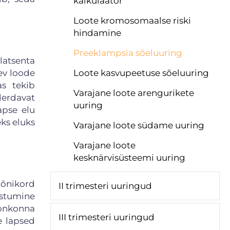
kalkulaator
Loote kromosomaalse riski
hindamine
Preeklampsia sõeluuring
latsenta
Loote kasvupeetuse sõeluuring
ev loode
as tekib
Varajane loote arengurikete
derdavat
uuring
apse elu
eks eluks
Varajane loote südame uuring
Varajane loote
kesknärvisüsteemi uuring
mõnikord
II trimesteri uuringud
estumine
oonkonna
III trimesteri uuringud
e lapsed