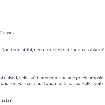
.
m.
0 aasta.
 hüpertooniatõbi, neeruprobleemid, luupus, suhkurtõ
pi naised, kellel võib areneda varajane preeklampsia 
uhul on võimalik ara tunda kõik naised kellel võib
nnata?