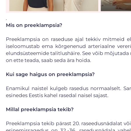
.
Mis on preeklampsia?
Preeklampsia on raseduse ajal tekkiv mitmeid el
iseloomustab ema kõrgenenud arteriaalne vererõ
elundsüsteemide talitlushäire. See võib mõjutada n
on ette teada, saab seda ära hoida.
Kui sage haigus on preeklampsia?
Enamikul naistel kulgeb rasedus normaalselt. Sa
esinedes Eestis kahel rasedal naisel sajast.
Millal preeklampsia tekib?
Preeklampsia tekib pärast 20. raseedusnädalat võ
esinemissagedus on 32.-36. rasedusnädala vahel