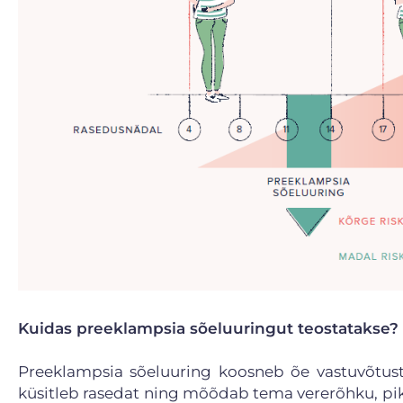
Kuidas preeklampsia sõeluuringut teostatakse?
Preeklampsia sõeluuring koosneb õe vastuvõtust 
küsitleb rasedat ning mõõdab tema vererõhku, pikk