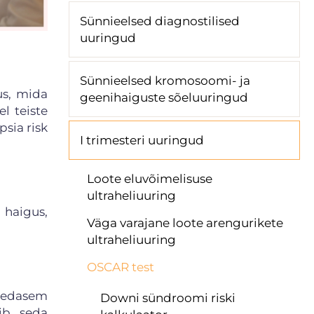
Sünnieelsed diagnostilised
uuringud
Sünnieelsed kromosoomi- ja
us, mida
geenihaiguste sõeluuringud
l teiste
psia risk
I trimesteri uuringud
Loote eluvõimelisuse
ultraheliuuring
 haigus,
Väga varajane loote arengurikete
ultraheliuuring
OSCAR test
agedasem
Downi sündroomi riski
ib, seda