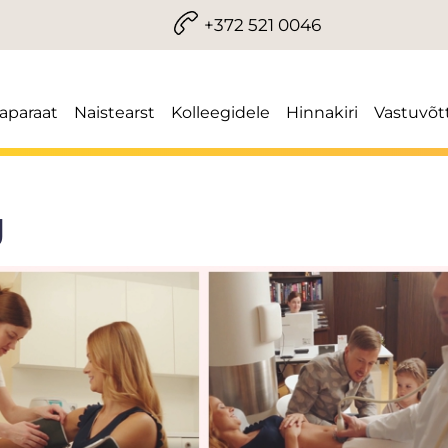
+372 521 0046
iaparaat
Naistearst
Kolleegidele
Hinnakiri
Vastuvõt
g