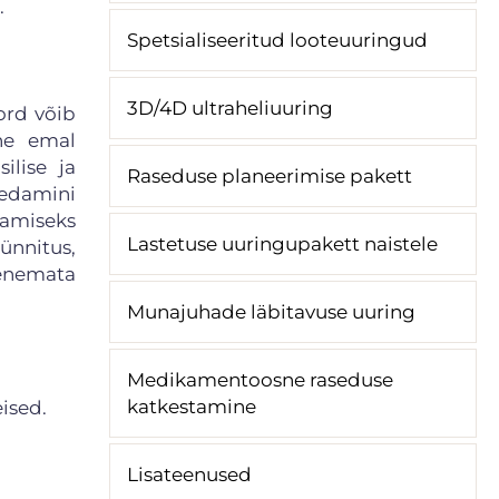
.
Spetsialiseeritud looteuuringud
3D/4D ultraheliuuring
ord võib
ne emal
ilise ja
Raseduse planeerimise pakett
edamini
vamiseks
Lastetuse uuringupakett naistele
ünnitus,
renemata
Munajuhade läbitavuse uuring
Medikamentoosne raseduse
katkestamine
ised.
Lisateenused