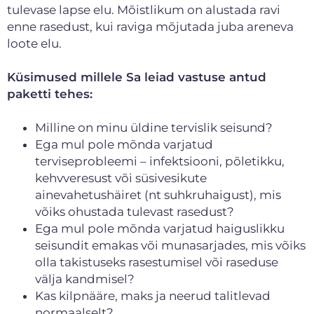
tulevase lapse elu. Mõistlikum on alustada ravi
enne rasedust, kui raviga mõjutada juba areneva
loote elu.
Küsimused millele Sa leiad vastuse antud
paketti tehes:
Milline on minu üldine tervislik seisund?
Ega mul pole mõnda varjatud
terviseprobleemi – infektsiooni, põletikku,
kehvveresust või süsivesikute
ainevahetushäiret (nt suhkruhaigust), mis
võiks ohustada tulevast rasedust?
Ega mul pole mõnda varjatud haiguslikku
seisundit emakas või munasarjades, mis võiks
olla takistuseks rasestumisel või raseduse
välja kandmisel?
Kas kilpnääre, maks ja neerud talitlevad
normaalselt?