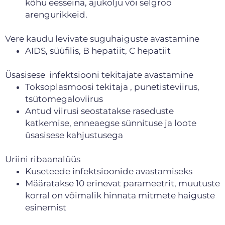
kõhu eesseina, ajukolju või selgroo
arengurikkeid.
Vere kaudu levivate suguhaiguste avastamine
AIDS, süüfilis, B hepatiit, C hepatiit
Üsasisese infektsiooni tekitajate avastamine
Toksoplasmoosi tekitaja , punetisteviirus,
tsütomegaloviirus
Antud viirusi seostatakse raseduste
katkemise, enneaegse sünnituse ja loote
üsasisese kahjustusega
Uriini ribaanalüüs
Kuseteede infektsioonide avastamiseks
Määratakse 10 erinevat parameetrit, muutuste
korral on võimalik hinnata mitmete haiguste
esinemist