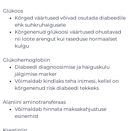
Glükoos
Kõrged väärtused võivad osutada diabeedile
ehk suhkruhaigusele
Kõrgenenud glükoosi väärtused ohustavad
nii loote arengut kui raseduse normaalset
kulgu
Glükohemoglobiin
Diabeedi diagnoosimise ja haiguskulu
jälgimise marker
Võimaldab kindlaks teha inimesi, kellel on
kõrgenenud risk diabeedi tekkeks
Alaniini aminotransferaas
Võimaldab hinnata maksakahjustuse
esinemist
Kreatiniin