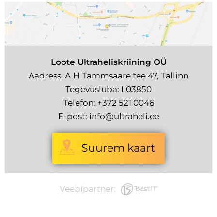
Loote Ultraheliskriining OÜ
Aadress: A.H Tammsaare tee 47, Tallinn
Tegevusluba: L03850
Telefon:
+372 521 0046
E-post:
info@ultraheli.ee
Suurem kaart
Veebipartner: