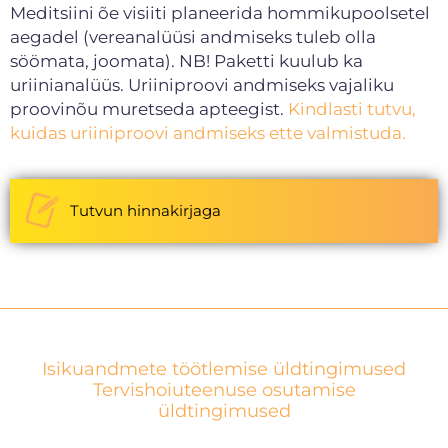
Meditsiini õe visiiti planeerida hommikupoolsetel
aegadel (vereanalüüsi andmiseks tuleb olla
söömata, joomata). NB! Paketti kuulub ka
uriinianalüüs. Uriiniproovi andmiseks vajaliku
proovinõu muretseda apteegist.
Kindlasti tutvu,
kuidas uriiniproovi andmiseks ette valmistuda.
Tutvun hinnakirjaga
Isikuandmete töötlemise üldtingimused
Tervishoiuteenuse osutamise
üldtingimused