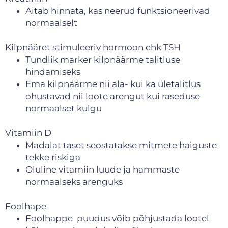
Aitab hinnata, kas neerud funktsioneerivad
normaalselt
Kilpnääret stimuleeriv hormoon ehk TSH
Tundlik marker kilpnäärme talitluse
hindamiseks
Ema kilpnäärme nii ala- kui ka ületalitlus
ohustavad nii loote arengut kui raseduse
normaalset kulgu
Vitamiin D
Madalat taset seostatakse mitmete haiguste
tekke riskiga
Oluline vitamiin luude ja hammaste
normaalseks arenguks
Foolhape
Foolhappe puudus võib põhjustada lootel