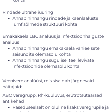
kohta
Rindade ultraheliuuring
Annab hinnangu rindade ja kaenlaaluste
lümfisõlmede struktuuri kohta
Emakakaela LBC analüüs ja infektsioonhaiguste
analüüs
Annab hinnangu emakakaela vähieelsete
seisundite olemasolu kohta
Annab hinnangu sugulisel teel levivate
infektsioonide olemasolu kohta
Veenivere analüüsi, mis sisaldab järgnevaid
näitajaid:
ABO veregrupp, Rh-kuuluvus, erütrotsütaarsed
antikehad
Raseduseelselt on oluline lisaks veregrupile ja