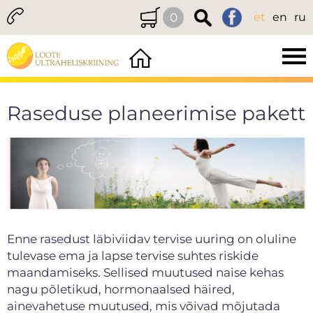
0
et
en
ru
Raseduse planeerimise pakett
Enne rasedust läbiviidav tervise uuring on oluline
tulevase ema ja lapse tervise suhtes riskide
maandamiseks. Sellised muutused naise kehas
nagu põletikud, hormonaalsed häired,
ainevahetuse muutused, mis võivad mõjutada