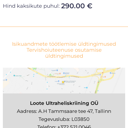
290.00 €
Hind kaksikute puhul:
Isikuandmete töötlemise üldtingimused
Tervishoiuteenuse osutamise
üldtingimused
Loote Ultraheliskriining OÜ
Aadress: A.H Tammsaare tee 47, Tallinn
Tegevusluba: L03850
Telefon:
+372 521 0046