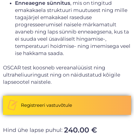
Enneaegne sünnitus
, mis on tingitud
emakakaela struktuuri muutusest ning mille
tagajärjel emakakael raseduse
progresseerumisel naisele märkamatult
avaneb ning laps sünnib enneaegsena, kus ta
ei suuda veel üsaväliselt hingamise-,
temperatuuri hoidmise- ning imemisega veel
ise hakkama saada.
OSCAR test koosneb vereanalüüsist ning
ultraheliuuringust ning on näidustatud kõigile
lapseootel naistele.
Registreeri vastuvõtule
240.00 €
Hind ühe lapse puhul: