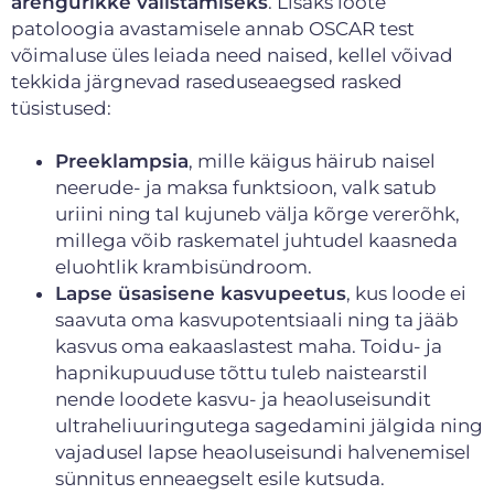
arengurikke välistamiseks
. Lisaks loote
patoloogia avastamisele annab OSCAR test
võimaluse üles leiada need naised, kellel võivad
tekkida järgnevad raseduseaegsed rasked
tüsistused:
Preeklampsia
, mille käigus häirub naisel
neerude- ja maksa funktsioon, valk satub
uriini ning tal kujuneb välja kõrge vererõhk,
millega võib raskematel juhtudel kaasneda
eluohtlik krambisündroom.
Lapse üsasisene kasvupeetus
, kus loode ei
saavuta oma kasvupotentsiaali ning ta jääb
kasvus oma eakaaslastest maha. Toidu- ja
hapnikupuuduse tõttu tuleb naistearstil
nende loodete kasvu- ja heaoluseisundit
ultraheliuuringutega sagedamini jälgida ning
vajadusel lapse heaoluseisundi halvenemisel
sünnitus enneaegselt esile kutsuda.