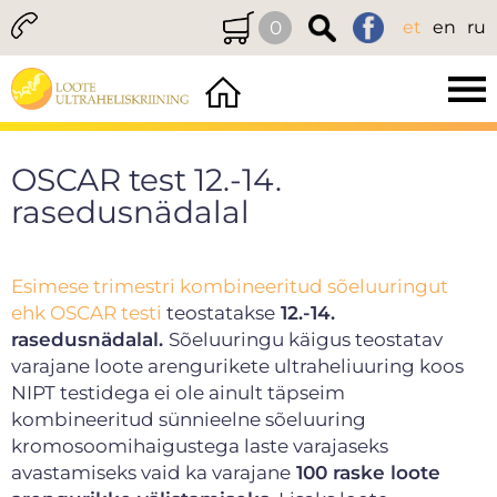
0
et
en
ru
OSCAR test 12.-14.
rasedusnädalal
Esimese trimestri kombineeritud sõeluuringut
ehk OSCAR testi
teostatakse
12.-14.
rasedusnädalal.
Sõeluuringu käigus teostatav
varajane loote arengurikete ultraheliuuring koos
NIPT testidega ei ole ainult täpseim
kombineeritud sünnieelne sõeluuring
kromosoomihaigustega laste varajaseks
avastamiseks vaid ka varajane
100 raske loote