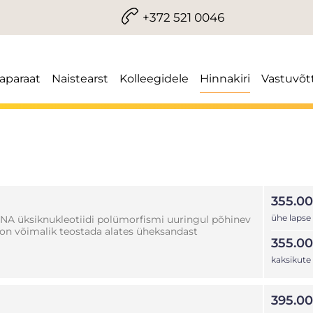
+372 521 0046
iaparaat
Naistearst
Kolleegidele
Hinnakiri
Vastuvõt
355.00
ühe lapse
A üksiknukleotiidi polümorfismi uuringul põhinev
 on võimalik teostada alates üheksandast
355.00
kaksikute
395.00