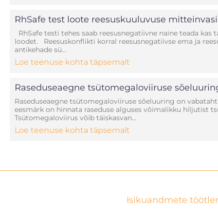
RhSafe test loote reesuskuuluvuse mitteinvas
RhSafe testi tehes saab reesusnegatiivne naine teada kas t
loodet. Reesuskonflikti korral reesusnegatiivse ema ja rees
antikehade sü...
Loe teenuse kohta täpsemalt
Raseduseaegne tsütomegaloviiruse sõeluurin
Raseduseaegne tsütomegaloviiruse sõeluuring on vabatahtli
eesmärk on hinnata raseduse alguses võimalikku hiljutist t
Tsütomegaloviirus võib täiskasvan...
Loe teenuse kohta täpsemalt
Isikuandmete töötle