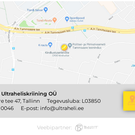
 Ultraheliskriining OÜ
 tee 47, Tallinn
Tegevusluba: L03850
 0046
E-post:
info@ultraheli.ee
Veebipartner: