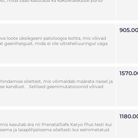
est, mida saab kasutada ka kaksikraseduse puhul
905.0
a loote üksikgeeni patoloogia kohta, mis võivad
at geenihaigust, mida ei ole ultraheliuuringul vaga
1570.0
hindamise sõeltest, mis võimaldab määrata naisel ja
guse kandlust. Sellised geenimutatsioonid võivad
1180.0
is kasutab ära nii PrenatalSafe Karyo Plus testi kui
sema ja laiapõhjalisema sõeltesti kui eelnimetatud