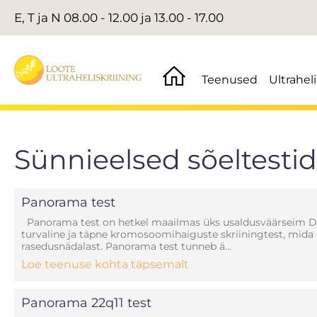
E, T ja N 08.00 - 12.00 ja 13.00 - 17.00
Teenused
Ultrahel
Sünnieelsed sõeltestid
Panorama test
Panorama test on hetkel maailmas üks usaldusväärseim DN
turvaline ja täpne kromosoomihaiguste skriiningtest, mida
rasedusnädalast. Panorama test tunneb ä...
Loe teenuse kohta täpsemalt
Panorama 22q11 test