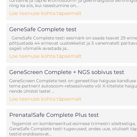
turvaline ja täpne kromosoomi- ja geenihaiguste skriiningt
ning ka siis, kui rasestumine on...
Loe teenuse kohta täpsemalt
GeneSafe Complete test
GeneSafe Complete testi eesmärk on saada teavet 29 erinev
põhjustada 44 erinevat uustekkelist ja 5 vanematelt päritav
sageli võimalik avastada ja...
Loe teenuse kohta täpsemalt
GeneScreen Complete + NGS sobivus test
GeneScreen Complete test on geneetilise haiguse kandluse 
tema partneril autosoom-retsessiivsete või X-liiteliste hai
nende ühistel lastel ...
Loe teenuse kohta täpsemalt
PrenatalSafe Complete Plus test
Tegemist on kombineeritud esimese trimestri sõeltestiga, m
GeneSafe Complete testi tugevused, andes uue, oluliselt täp
testid eraldiseisvat...