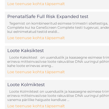
Loe teenuse kohta täpsemalt
PrenatalSafe Full Risk Expanded test
Tegemist on kombineeritud esimese trimestri sõeltestiga, 
Complete kui ka GeneScreen Complete testi tugevusi, andes u
kui eelnimetatud testid eraldi...
Loe teenuse kohta täpsemalt
Loote Kaksiktest
Loote Kaksiktest on uuenduslik ja kaasaegne esimese trim
erineva mitteinvasiivse loote rakuvälise DNA uuringul põh
kahe loote erinevas areng...
Loe teenuse kohta täpsemalt
Loote Kolmiktest
Loote Kolmiktest on uuenduslik ja kaasaegne esimese trim
erineva mitteinvasiivse loote rakuvälise DNA uuringul põh
vanema pärilike haiguste kandluse ...
Loe teenuse kohta täpsemalt