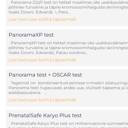
Panorama 22q11 test on hetkel maailmas üks usaldusväärs
põhinev turvaline ja täpne kromosoomihaiguste skriiningte
lisaks Downi, Edwards´i, Pata...
Loe teenuse kohta täpsemalt
PanoramaXP test
PanoramaXP test on hetkel maailmas üks usaldusväärseim 
põhinev turvaline ja täpne kromosoomihaiguste skriiningte
lisaks Downi, Edwardsi, Patau sündroo...
Loe teenuse kohta täpsemalt
Panorama test + OSCAR test
Tegemist on kombineeritud esimese trimestri sõeluuringug
Panorama testi tugevused, andes uue, oluliselt täpsema ja l
eraldiseisvatena. ...
Loe teenuse kohta täpsemalt
PrenatalSafe Karyo Plus test
PrenatalSafe Karyo Plus test on mitteinvasiivne sünnieeln