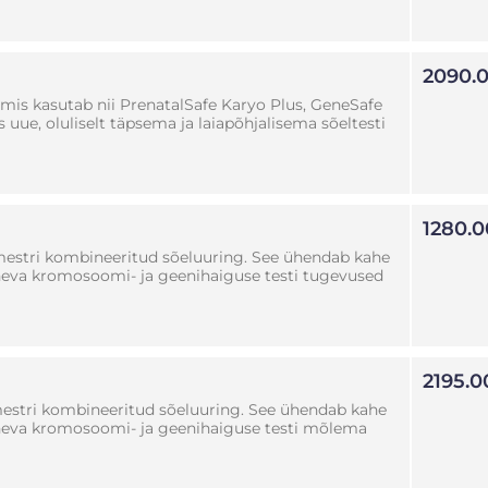
2090.
mis kasutab nii PrenatalSafe Karyo Plus, GeneSafe
ue, oluliselt täpsema ja laiapõhjalisema sõeltesti
1280.0
estri kombineeritud sõeluuring. See ühendab kahe
ineva kromosoomi- ja geenihaiguse testi tugevused
2195.0
estri kombineeritud sõeluuring. See ühendab kahe
ineva kromosoomi- ja geenihaiguse testi mõlema