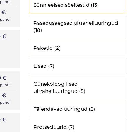
 puhul
Sünnieelsed sõeltestid (13)
 €
 puhul
Rasedusaegsed ultraheliuuringud
(18)
0 €
Paketid (2)
Lisad (7)
0 €
Günekoloogilised
 puhul
ultraheliuuringud (5)
 €
 puhul
Täiendavad uuringud (2)
0 €
Protseduurid (7)