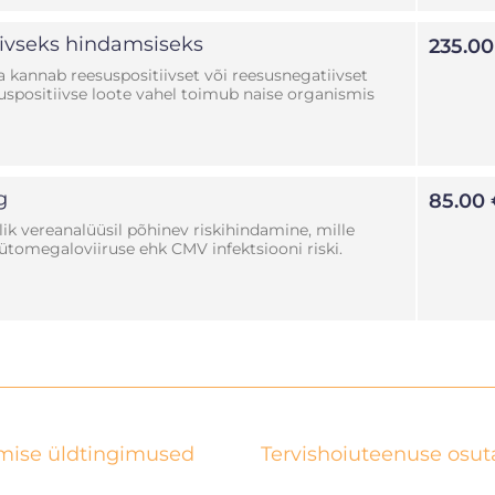
iivseks hindamsiseks
235.00
a kannab reesuspositiivset või reesusnegatiivset
uspositiivse loote vahel toimub naise organismis
g
85.00 
k vereanalüüsil põhinev riskihindamine, mille
sütomegaloviiruse ehk CMV infektsiooni riski.
mise üldtingimused
Tervishoiuteenuse osu