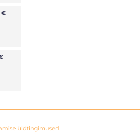
 €
€
tamise üldtingimused