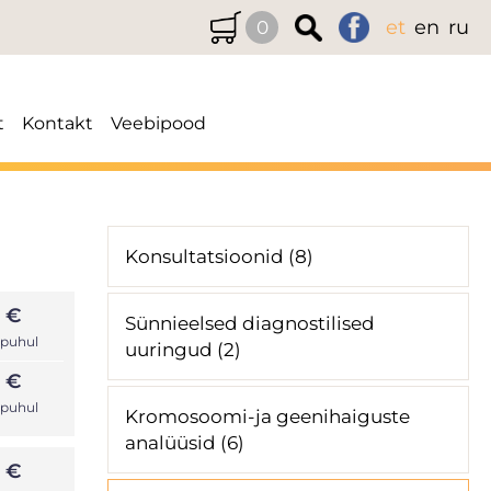
et
en
ru
0
t
Kontakt
Veebipood
Konsultatsioonid (8)
 €
Sünnieelsed diagnostilised
 puhul
uuringud (2)
 €
 puhul
Kromosoomi-ja geenihaiguste
analüüsid (6)
 €