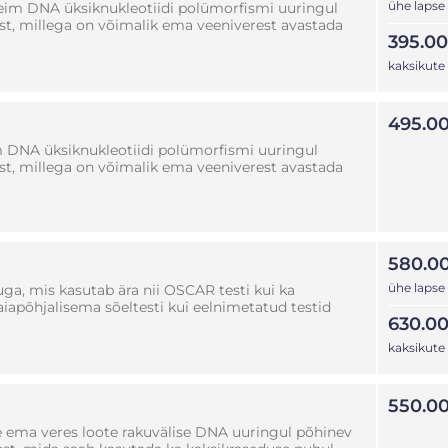
ühe lapse
eim DNA üksiknukleotiidi polümorfismi uuringul
st, millega on võimalik ema veeniverest avastada
395.00
kaksikute
495.0
DNA üksiknukleotiidi polümorfismi uuringul
st, millega on võimalik ema veeniverest avastada
580.0
ühe lapse
a, mis kasutab ära nii OSCAR testi kui ka
aiapõhjalisema sõeltesti kui eelnimetatud testid
630.00
kaksikute
550.0
e ema veres loote rakuvälise DNA uuringul põhinev