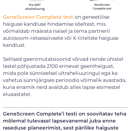
GeneScreen Complete test
on geneetilise
haiguse kandluse hindamise sõeltest, mis
võimaldab määrata naisel ja tema partneril
autosoom-retsessiivsete või X-liiteliste haiguse
kandlust.
Sellised geenimutatsioonid võivad nende ühistel
lastel põhjustada 2100 erinevat geenihaigust,
mida pole sünnieelsel ultraheliuuringul ega ka
vahetus sünnijärgses perioodis võimalik avastada,
kuna enamik neid avaldub alles lapse esimestel
eluaastatel.
GeneScreen Complete’i testi on soovitatav teha
mõlemal tulevasel lapsevanemal juba enne
raseduse planeerimist, sest pärilike haiguste