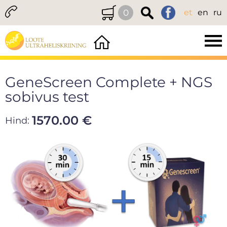
0
et
en
ru
GeneScreen Complete + NGS
sobivus test
1570.00 €
Hind: