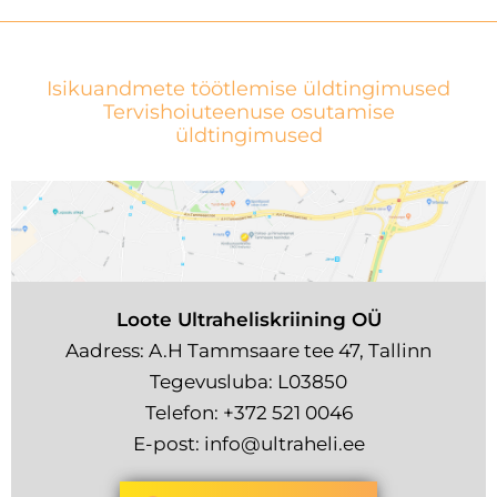
Isikuandmete töötlemise üldtingimused
Tervishoiuteenuse osutamise
üldtingimused
Loote Ultraheliskriining OÜ
Aadress: A.H Tammsaare tee 47, Tallinn
Tegevusluba: L03850
Telefon:
+372 521 0046
E-post:
info@ultraheli.ee