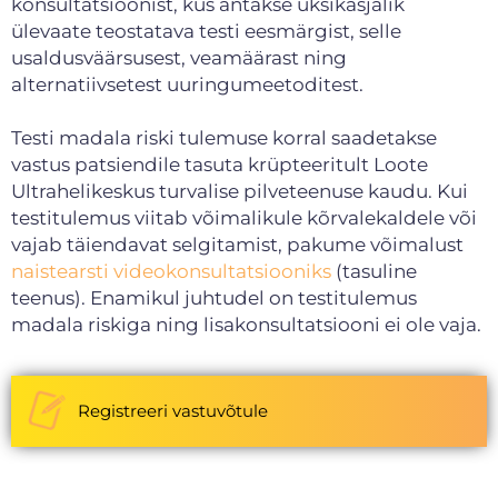
konsultatsioonist, kus antakse üksikasjalik
ülevaate teostatava testi eesmärgist, selle
usaldusväärsusest, veamäärast ning
alternatiivsetest uuringumeetoditest.
Testi madala riski tulemuse korral saadetakse
vastus patsiendile tasuta krüpteeritult Loote
Ultrahelikeskus turvalise pilveteenuse kaudu. Kui
testitulemus viitab võimalikule kõrvalekaldele või
vajab täiendavat selgitamist, pakume võimalust
naistearsti videokonsultatsiooniks
(tasuline
teenus). Enamikul juhtudel on testitulemus
madala riskiga ning lisakonsultatsiooni ei ole vaja.
Registreeri vastuvõtule