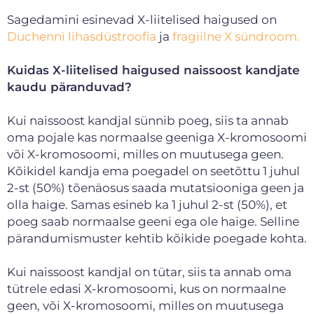
Sagedamini esinevad X-liitelised haigused on
Duchenni lihasdüstroofia
ja
fragiilne X sündroom.
Kuidas X-liitelised haigused naissoost kandjate
kaudu päranduvad?
Kui naissoost kandjal sünnib poeg, siis ta annab
oma pojale kas normaalse geeniga X-kromosoomi
või X-kromosoomi, milles on muutusega geen.
Kõikidel kandja ema poegadel on seetõttu 1 juhul
2-st (50%) tõenäosus saada mutatsiooniga geen ja
olla haige. Samas esineb ka 1 juhul 2-st (50%), et
poeg saab normaalse geeni ega ole haige. Selline
pärandumismuster kehtib kõikide poegade kohta.
Kui naissoost kandjal on tütar, siis ta annab oma
tütrele edasi X-kromosoomi, kus on normaalne
geen, või X-kromosoomi, milles on muutusega