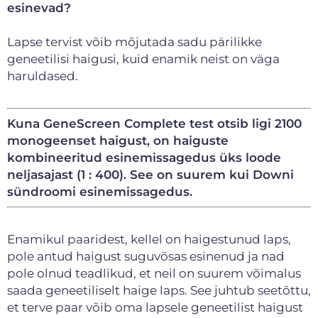
esinevad?
Lapse tervist võib mõjutada sadu pärilikke
geneetilisi haigusi, kuid enamik neist on väga
haruldased.
Kuna GeneScreen Complete test otsib ligi 2100
monogeenset haigust, on haiguste
kombineeritud esinemissagedus üks loode
neljasajast (1 : 400). See on suurem kui Downi
sündroomi esinemissagedus.
Enamikul paaridest, kellel on haigestunud laps,
pole antud haigust suguvõsas esinenud ja nad
pole olnud teadlikud, et neil on suurem võimalus
saada geneetiliselt haige laps. See juhtub seetõttu,
et terve paar võib oma lapsele geneetilist haigust