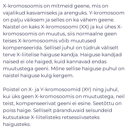
X-kromosoomis on mitmeid geene, mis on
vajalikud kasvamiseks ja arenguks. Y-kromosoom
on palju väiksem ja selles on ka vähem geene.
Naistel on kaks X-kromosoomi (XX) ja kui ühes X-
kromosoomis on muutus, siis normaalne geen
teises X-kromosoomis võib muutused
kompenseerida. Sellisel juhul on tüdruk väliselt
terve X-liitelise haiguse kandja. Haiguse kandjad
naised ei ole haiged, kuid kannavad endas
muutustega geeni. Mõne sellise haiguse puhul on
naistel haiguse kulg kergem.
Poistel on X- ja Y-kromosoomid (XY) ning juhul,
kui üks geen X-kromosoomis on muutustega, neil
teist, kompenseerivat geeni ei esine. Seetõttu on
poiss haige. Selliselt päranduvaid seisundeid
kutsutakse X-liitelisteks retsessiivseteks
haigusteks.