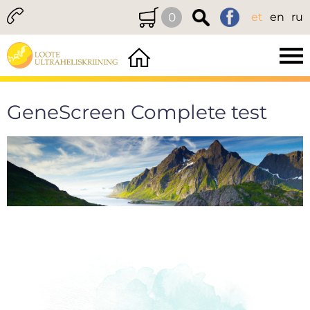
0
et
en
ru
GeneScreen Complete test