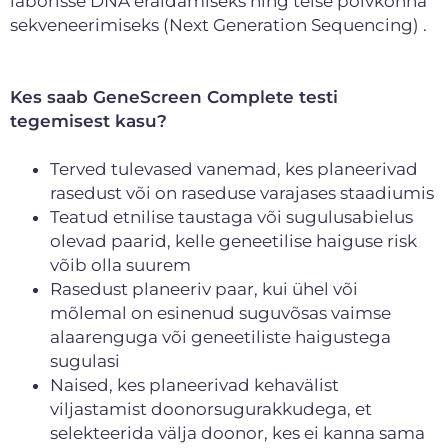
laborisse DNA eraldamiseks ning teise põlvkonna
sekveneerimiseks (Next Generation Sequencing) .
Kes saab GeneScreen Complete testi
tegemisest kasu?
Terved tulevased vanemad, kes planeerivad
rasedust või on raseduse varajases staadiumis
Teatud etnilise taustaga või sugulusabielus
olevad paarid, kelle geneetilise haiguse risk
võib olla suurem
Rasedust planeeriv paar, kui ühel või
mõlemal on esinenud suguvõsas vaimse
alaarenguga või geneetiliste haigustega
sugulasi
Naised, kes planeerivad kehavälist
viljastamist doonorsugurakkudega, et
selekteerida välja doonor, kes ei kanna sama