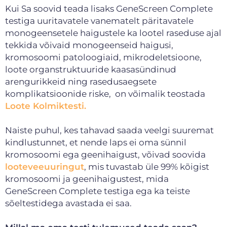
Kui Sa soovid teada lisaks GeneScreen Complete
testiga uuritavatele vanematelt päritavatele
monogeensetele haigustele ka lootel raseduse ajal
tekkida võivaid monogeenseid haigusi,
kromosoomi patoloogiaid, mikrodeletsioone,
loote organstruktuuride kaasasündinud
arengurikkeid ning rasedusaegsete
komplikatsioonide riske, on võimalik teostada
Loote Kolmiktesti.
Naiste puhul, kes tahavad saada veelgi suuremat
kindlustunnet, et nende laps ei oma sünnil
kromosoomi ega geenihaigust, võivad soovida
looteveeuuring
ut
, mis tuvastab üle 99% kõigist
kromosoomi ja geenihaigustest, mida
GeneScreen Complete testiga ega ka teiste
sõeltestidega avastada ei saa.