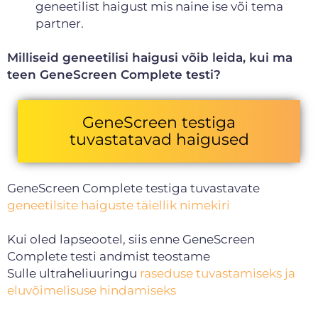
geneetilist haigust mis naine ise või tema
partner.
Milliseid geneetilisi haigusi võib leida, kui ma
teen GeneScreen Complete testi?
GeneScreen testiga
tuvastatavad haigused
GeneScreen Complete testiga tuvastavate
geneetilsite haiguste täiellik nimekiri
Kui oled lapseootel, siis enne GeneScreen
Complete testi andmist teostame
Sulle ultraheliuuringu
raseduse tuvastamiseks ja
eluvõimelisuse hindamiseks