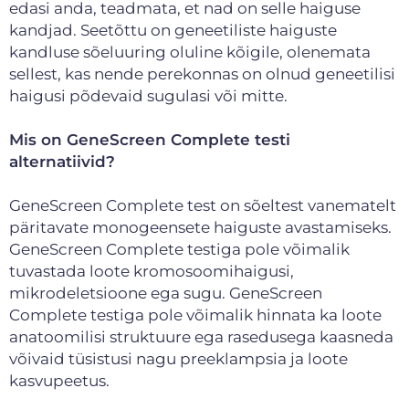
edasi anda, teadmata, et nad on selle haiguse
kandjad. Seetõttu on geneetiliste haiguste
kandluse sõeluuring oluline kõigile, olenemata
sellest, kas nende perekonnas on olnud geneetilisi
haigusi põdevaid sugulasi või mitte.
Mis on GeneScreen Complete testi
alternatiivid?
GeneScreen Complete test on sõeltest vanematelt
päritavate monogeensete haiguste avastamiseks.
GeneScreen Complete testiga pole võimalik
tuvastada loote kromosoomihaigusi,
mikrodeletsioone ega sugu. GeneScreen
Complete testiga pole võimalik hinnata ka loote
anatoomilisi struktuure ega rasedusega kaasneda
võivaid tüsistusi nagu preeklampsia ja loote
kasvupeetus.