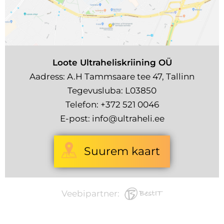
Loote Ultraheliskriining OÜ
Aadress: A.H Tammsaare tee 47, Tallinn
Tegevusluba: L03850
Telefon:
+372 521 0046
E-post:
info@ultraheli.ee
Suurem kaart
Veebipartner: