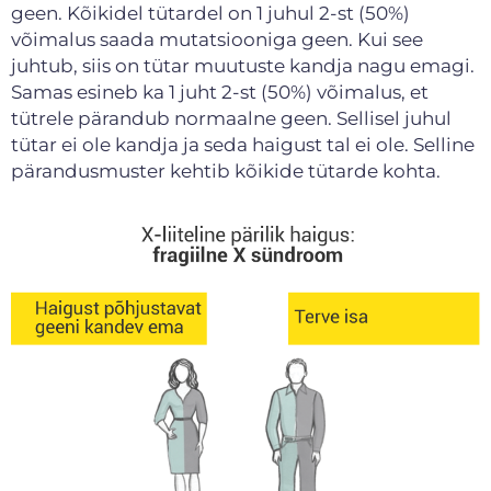
geen. Kõikidel tütardel on 1 juhul 2-st (50%)
võimalus saada mutatsiooniga geen. Kui see
juhtub, siis on tütar muutuste kandja nagu emagi.
Samas esineb ka 1 juht 2-st (50%) võimalus, et
tütrele pärandub normaalne geen. Sellisel juhul
tütar ei ole kandja ja seda haigust tal ei ole. Selline
pärandusmuster kehtib kõikide tütarde kohta.