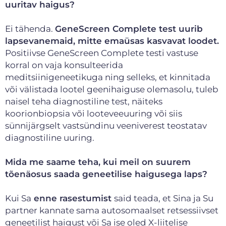
uuritav haigus?
Ei tähenda.
GeneScreen Complete test uurib
lapsevanemaid, mitte emaüsas kasvavat loodet.
Positiivse GeneScreen Complete testi vastuse
korral on vaja konsulteerida
meditsiinigeneetikuga ning selleks, et kinnitada
või välistada lootel geenihaiguse olemasolu, tuleb
naisel teha diagnostiline test, näiteks
koorionbiopsia või looteveeuuring või siis
sünnijärgselt vastsündinu veeniverest teostatav
diagnostiline uuring.
Mida me saame teha, kui meil on suurem
tõenäosus saada geneetilise haigusega laps?
Kui Sa
enne rasestumist
said teada, et Sina ja Su
partner kannate sama autosomaalset retsessiivset
geneetilist haigust või Sa ise oled X-liitelise