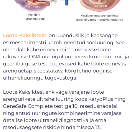
Loote Kaksiktest
on uuenduslik ja kaasaegne
esimese trimestri kombineeritud sõeluuring. See
ühendab kahe erineva mitteinvasiivse loote
rakuvälise DNA uuringul põhineva kromosoomi- ja
geenihaiguse testi tugevused kahe loote erinevas
arenguetapis teostatava kõrgtehnoloogilise
ultraheliuuringu tugevustega.
Loote Kaksiktest ehk väga varajane loote
arengurikete ultraheliuuring koos KaryoPlus ning
GeneSafe Complete testiga 10. rasedusnädalal
ning antud uuringute kombineerimine varajase
detailse loote ultrahelidiagnostika ja ema
rasedusaegsete riskide hindamisega 13.