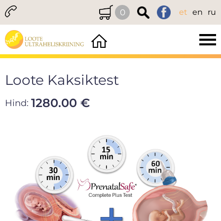
0
et
en
ru
Loote Kaksiktest
1280.00 €
Hind: