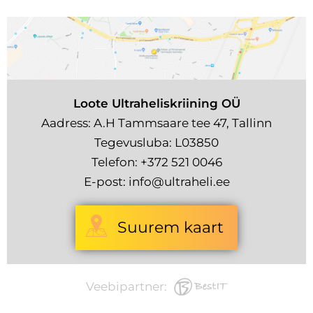
Loote Ultraheliskriining OÜ
Aadress: A.H Tammsaare tee 47, Tallinn
Tegevusluba: L03850
Telefon:
+372 521 0046
E-post:
info@ultraheli.ee
Suurem kaart
Veebipartner: