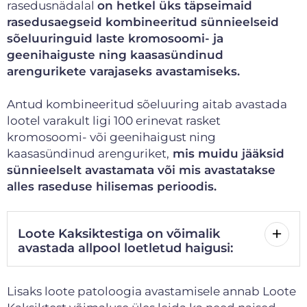
rasedusnädalal
on hetkel üks täpseimaid
rasedusaegseid kombineeritud sünnieelseid
sõeluuringuid laste kromosoomi- ja
geenihaiguste ning kaasasündinud
arengurikete varajaseks avastamiseks.
Antud kombineeritud sõeluuring aitab avastada
lootel varakult ligi 100 erinevat rasket
kromosoomi- või geenihaigust ning
kaasasündinud arenguriket,
mis muidu jääksid
sünnieelselt avastamata või mis avastatakse
alles raseduse hilisemas perioodis.
Loote Kaksiktestiga on võimalik
avastada allpool loetletud haigusi:
Lisaks loote patoloogia avastamisele annab Loote