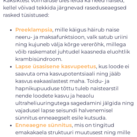
Kaksiktest võimaluse üles leida ka need naised,
kellel võivad tekkida järgnevad raseduseaegsed
rasked tüsistused:
Preeklampsia
, mille käigus häirub naise
neeru- ja maksafunktsioon, valk satub uriini
ning kujuneb välja kõrge vererõhk, millega
võib raskematel juhtudel kaasneda eluohtlik
krambisündroom.
Lapse üsasisene kasvupeetus
, kus loode ei
saavuta oma kasvupotentsiaali ning jääb
kasvus eakaaslastest maha. Toidu- ja
hapnikupuuduse tõttu tuleb naistearstil
nende loodete kasvu ja heaolu
ultraheliuuringutega sagedamini jälgida ning
vajadusel lapse seisundi halvenemisel
sünnitus enneaegselt esile kutsuda.
Enneaegne sünnitus
, mis on tingitud
emakakaela struktuuri muutusest ning mille