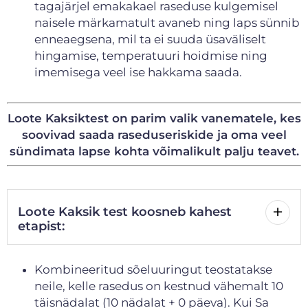
tagajärjel emakakael raseduse kulgemisel
naisele märkamatult avaneb ning laps sünnib
enneaegsena, mil ta ei suuda üsaväliselt
hingamise, temperatuuri hoidmise ning
imemisega veel ise hakkama saada.
Loote Kaksiktest on
parim valik vanematele, kes
soovivad saada raseduseriskide ja oma veel
sündimata lapse kohta võimalikult palju teavet.
Loote Kaksik test koosneb kahest
etapist:
Kombineeritud sõeluuringut teostatakse
neile, kelle rasedus on kestnud vähemalt 10
täisnädalat (10 nädalat + 0 päeva). Kui Sa