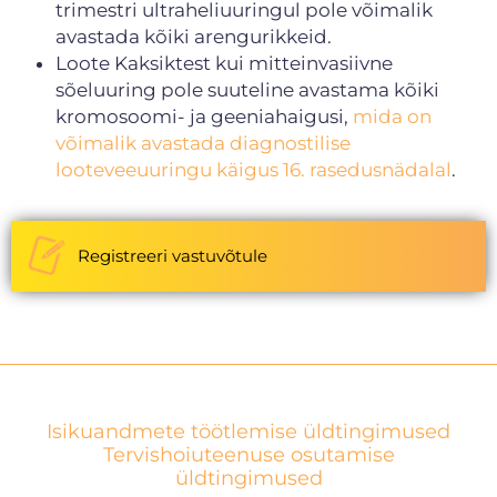
trimestri ultraheliuuringul pole võimalik
avastada kõiki arengurikkeid.
Loote Kaksiktest kui mitteinvasiivne
sõeluuring pole suuteline avastama kõiki
kromosoomi- ja geeniahaigusi,
mida on
võimalik avastada diagnostilise
looteveeuuringu käigus 16. rasedusnädalal
.
Registreeri vastuvõtule
Isikuandmete töötlemise üldtingimused
Tervishoiuteenuse osutamise
üldtingimused