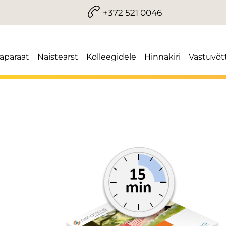
+372 521 0046
iaparaat
Naistearst
Kolleegidele
Hinnakiri
Vastuvõt