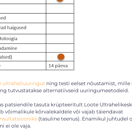
e ultraheliuuringut
ning testi eelset nõustamist, mille
 ning tutvustatakse alternatiivseid uuringumeetodeid.
s patsiendile tasuta krüpteeritult Loote Ultrahelikes
ab võimalikule kõrvalekaldele või vajab täiendavat
nsultatsiooniks
(tasuline teenus). Enamikul juhtudel 
 ei ole vaja.