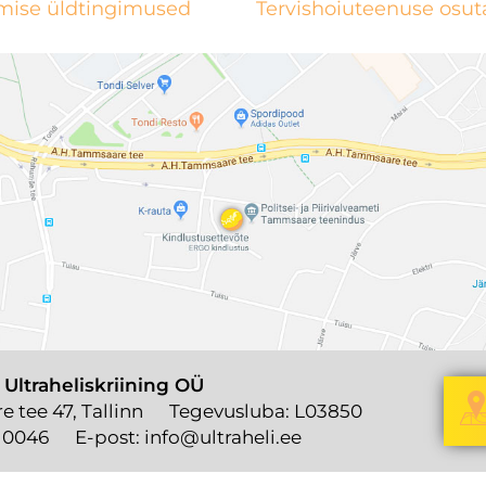
mise üldtingimused
Tervishoiuteenuse osu
 Ultraheliskriining OÜ
 tee 47, Tallinn
Tegevusluba: L03850
 0046
E-post:
info@ultraheli.ee