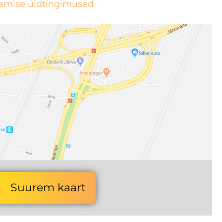
tamise üldtingimused
Suurem kaart