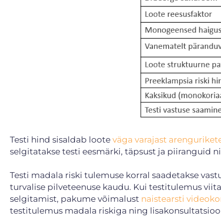
Testi hind sisaldab loote
väga varajast arenguriket
selgitatakse testi eesmärki, täpsust ja piiranguid
Testi madala riski tulemuse korral saadetakse vastu
turvalise pilveteenuse kaudu. Kui testitulemus viit
selgitamist, pakume võimalust
naistearsti videoko
testitulemus madala riskiga ning lisakonsultatsiooni