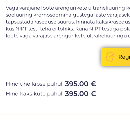
Väga varajane loote arengurikete ultraheliuuring 
sõeluuring kromosoomihaigustega laste varajaseks
täpsustada raseduse suurus, hinnata kaksikrasedu
kus NIPT testi teha ei tohiks. Kuna NIPT testiga po
loote väga varajase arengurikete ultraheliuuringu 
Regi
395.00 €
Hind ühe lapse puhul:
395.00 €
Hind kaksikute puhul: