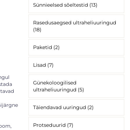
Sünnieelsed sõeltestid (13)
Rasedusaegsed ultraheliuuringud
(18)
Paketid (2)
Lisad (7)
ngul
Günekoloogilised
stada
ultraheliuuringud (5)
utavad
nijärgne
Täiendavad uuringud (2)
Protseduurid (7)
room,