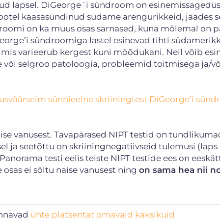
dinud lapsel. DiGeorge´i sündroom on esinemissagedu
ootel kaasasündinud südame arengurikkeid, jäädes se
droomi on ka muus osas sarnased, kuna mõlemal on p
eorge’i sündroomiga lastel esinevad tihti südamerik
is varieerub kergest kuni mõõdukani. Neil võib esi
õi selgroo patoloogia, probleemid toitmisega ja/võ
usväärseim sünnieelne skriiningtest DiGeorge’i sün
ise vanusest. Tavapärased NIPT testid on tundlikuma
ja seetõttu on skriiningnegatiivseid tulemusi (laps
anorama testi eelis teiste NIPT testide ees on eeskätt
osas ei sõltu naise vanusest ning
on sama hea nii n
kannavad
ühte
platsentat omava
id kaksikuid