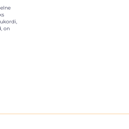
elne
ks
lukordi,
d, on