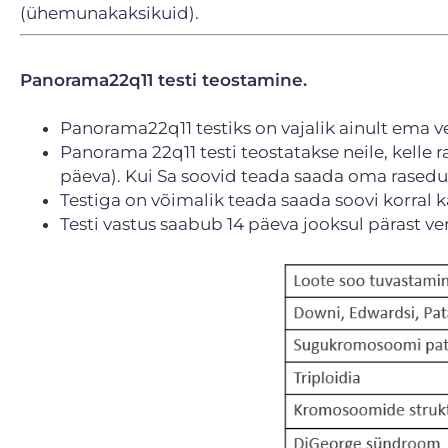
(ühemunakaksikuid).
Panorama22q11 testi teostamine.
Panorama22q11 testiks on vajalik ainult ema v
Panorama 22q11 testi teostatakse neile, kelle 
päeva). Kui Sa soovid teada saada oma rasedus
Testiga on võimalik teada saada soovi korral k
Testi vastus saabub 14 päeva jooksul pärast v