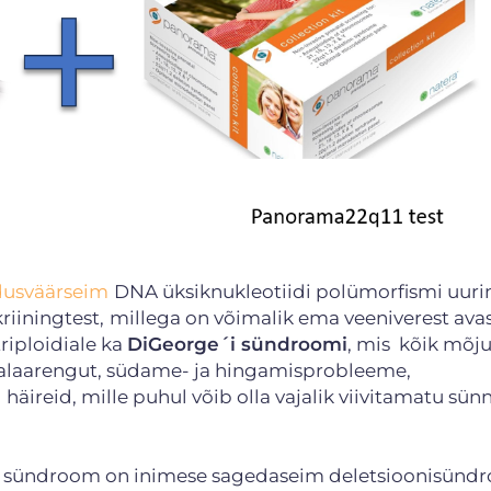
dusväärseim
DNA üksiknukleotiidi polümorfismi uuri
iiningtest,
millega on võimalik ema veeniverest ava
riploidiale ka
DiGeorge´i sündroomi
, mis kõik mõj
t alaarengut, südame- ja hingamisprobleeme,
reid, mille puhul võib olla vajalik viivitamatu sün
i sündroom on inimese sagedaseim deletsioonisünd