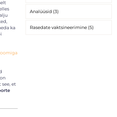
selt
lles
Analüüsid (3)
alju
ked,
Rasedate vaktsineerimine (5)
neda ka
i
droomiga
d
 on
 see, et
oorte