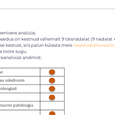
eenivere analüüs.
rasedus on kestnud vähemalt 9 täisnädalat (9 nädalat 
e kestust, siis palun külasta meie
raseduskalkulaatori
a loote sugu.
ereanalüüsi andmist.