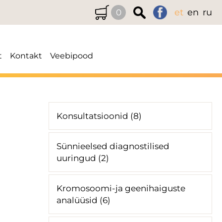
et
en
ru
0
t
Kontakt
Veebipood
Konsultatsioonid (8)
Sünnieelsed diagnostilised
uuringud (2)
Kromosoomi-ja geenihaiguste
analüüsid (6)