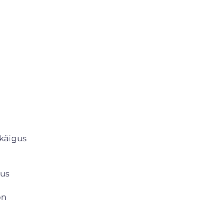
 käigus
kus
on