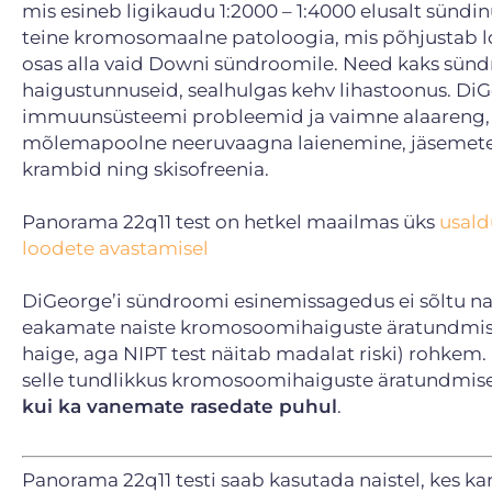
mis esineb ligikaudu 1:2000 – 1:4000 elusalt sün
teine kromosomaalne patoloogia, mis põhjustab l
osas alla vaid Downi sündroomile. Need kaks sün
haigustunnuseid, sealhulgas kehv lihastoonus. DiG
immuunsüsteemi probleemid ja vaimne alaareng, m
mõlemapoolne neeruvaagna laienemine, jäsemete v
krambid ning skisofreenia.
Panorama 22q11 test on hetkel maailmas üks
usald
loodete avastamisel
DiGeorge’i sündroomi esinemissagedus ei sõltu na
eakamate naiste kromosoomihaiguste äratundmisel 
haige, aga NIPT test näitab madalat riski) rohkem. P
selle tundlikkus kromosoomihaiguste äratundmise 
kui ka vanemate rasedate puhul
.
Panorama 22q11 testi saab kasutada naistel, kes 