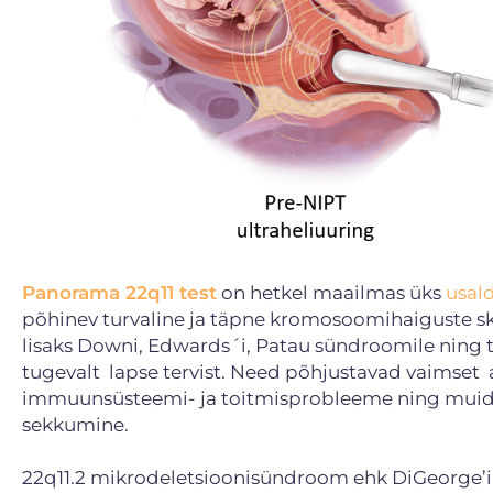
Panorama 22q11 test
on hetkel maailmas üks
usal
põhinev turvaline ja täpne kromosoomihaiguste skr
lisaks Downi, Edwards´i, Patau sündroomile ning t
tugevalt lapse tervist. Need põhjustavad vaimse
immuunsüsteemi- ja toitmisprobleeme ning muid häi
sekkumine.
22q11.2 mikrodeletsioonisündroom ehk DiGeorge’