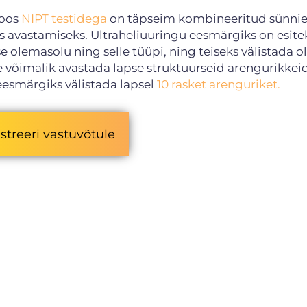
koos
NIPT testidega
on täpseim kombineeritud sünnie
 avastamiseks. Ultraheliuuringu eesmärgiks on esite
se
olemasolu ning selle tüüpi, ning teiseks välistada o
le võimalik avastada lapse struktuurseid arengurikkei
eesmärgiks välistada lapsel
10 rasket arenguriket.
streeri vastuvõtule