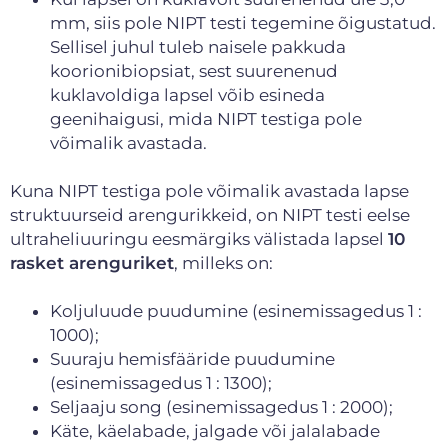
mm, siis pole NIPT testi tegemine õigustatud.
Sellisel juhul tuleb
naisele pakkuda
koorionibiopsiat, sest suurenenud
kuklavoldiga lapsel võib esineda
geenihaigusi, mida NIPT testiga pole
võimalik avastada.
Kuna NIPT testiga pole võimalik avastada lapse
struktuurseid arengurikkeid, on NIPT testi eelse
ultraheliuuringu eesmärgiks välistada lapsel
10
rasket arenguriket
, milleks on:
Koljuluude puudumine (esinemissagedus 1 :
1000);
Suuraju hemisfääride puudumine
(esinemissagedus 1 : 1300);
Seljaaju song (esinemissagedus 1 : 2000);
Käte, käelabade, jalgade või jalalabade