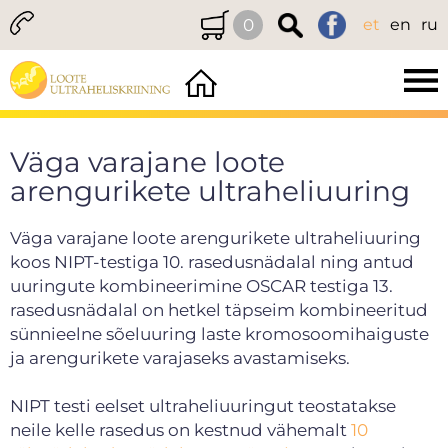
0
et
en
ru
Väga varajane loote
arengurikete ultraheliuuring
Väga varajane loote arengurikete ultraheliuuring
koos NIPT-testiga 10. rasedusnädalal ning antud
uuringute kombineerimine OSCAR testiga 13.
rasedusnädalal on hetkel täpseim kombineeritud
sünnieelne sõeluuring laste kromosoomihaiguste
ja arengurikete varajaseks avastamiseks.
NIPT testi eelset ultraheliuuringut teostatakse
neile kelle rasedus on kestnud vähemalt
10