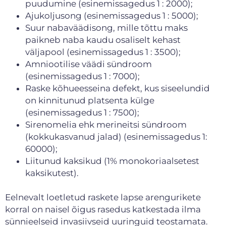
puudumine (esinemissagedus 1 : 2000);
Ajukoljusong (esinemissagedus 1 : 5000);
Suur nabaväädisong, mille tõttu maks
paikneb naba kaudu osaliselt kehast
väljapool (esinemissagedus 1 : 3500);
Amniootilise väädi sündroom
(esinemissagedus 1 : 7000);
Raske kõhueesseina defekt, kus siseelundid
on kinnitunud platsenta külge
(esinemissagedus 1 : 7500);
Sirenomelia ehk merineitsi sündroom
(kokkukasvanud jalad) (esinemissagedus 1:
60000);
Liitunud kaksikud (1% monokoriaalsetest
kaksikutest).
Eelnevalt loetletud raskete lapse arengurikete
korral on naisel õigus rasedus katkestada ilma
sünnieelseid invasiivseid uuringuid teostamata.