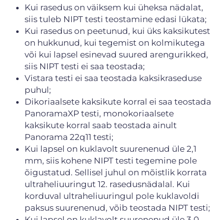
Kui rasedus on väiksem kui üheksa nädalat,
siis tuleb NIPT testi teostamine edasi lükata;
Kui rasedus on peetunud, kui üks kaksikutest
on hukkunud, kui tegemist on kolmikutega
või kui lapsel esinevad suured arengurikked,
siis NIPT testi ei saa teostada;
Vistara testi ei saa teostada kaksikraseduse
puhul;
Dikoriaalsete kaksikute korral ei saa teostada
PanoramaXP testi, monokoriaalsete
kaksikute korral saab teostada ainult
Panorama 22q11 testi;
Kui lapsel on kuklavolt suurenenud üle 2,1
mm, siis kohene NIPT testi tegemine pole
õigustatud. Sellisel juhul on mõistlik korrata
ultraheliuuringut 12. rasedusnädalal. Kui
korduval ultraheliuuringul pole kuklavoldi
paksus suurenenud, võib teostada NIPT testi;
Kui lapsel on kuklavolt suurenenud üle 3,0