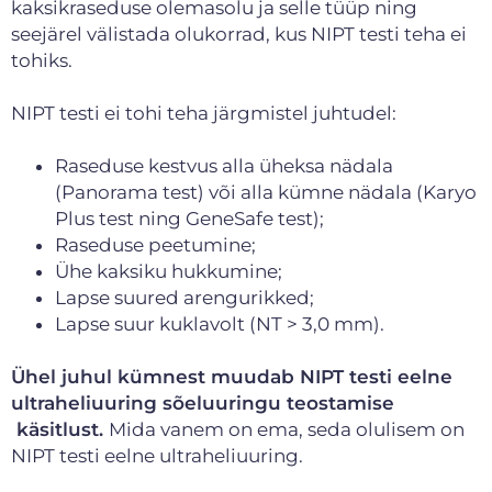
kaksikraseduse olemasolu ja selle tüüp ning
seejärel välistada olukorrad, kus NIPT testi teha ei
tohiks.
NIPT testi ei tohi teha järgmistel juhtudel:
Raseduse kestvus alla üheksa nädala
(Panorama test) või alla kümne nädala (Karyo
Plus test ning GeneSafe test);
Raseduse peetumine;
Ühe kaksiku hukkumine;
Lapse suured arengurikked;
Lapse suur kuklavolt (NT > 3,0 mm).
Ühel juhul kümnest muudab NIPT testi eelne
ultraheliuuring sõeluuringu teostamise
käsitlust.
Mida vanem on ema, seda olulisem on
NIPT testi eelne ultraheliuuring.