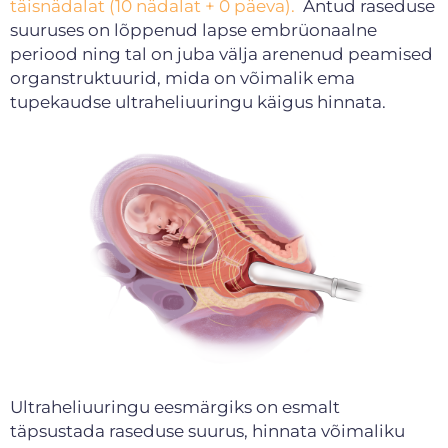
täisnädalat (10 nädalat + 0 päeva).
Antud raseduse
suuruses on lõppenud lapse embrüonaalne
periood ning tal on juba välja arenenud peamised
organstruktuurid, mida on võimalik ema
tupekaudse ultraheliuuringu käigus hinnata.
Ultraheliuuringu eesmärgiks on esmalt
täpsustada raseduse suurus, hinnata võimaliku