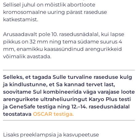
Sellisel juhul on mõistlik abortloote
kromosomaalne uuring pärast raseduse
katkestamist.
Arusaadavalt pole 10. rasedusnädalal, kui lapse
pikkus on 32 mm ning tema südame suurus 4
mm, enamikku kaasasündinud arengurikkeid
võimalik avastada.
Selleks, et tagada Sulle turvaline raseduse kulg
ja kindlustunne, et Sa kannad tervet last,
soovitame Sul kombineerida väga varajase loote
arengurikete ultraheliuuringut Karyo Plus testi
ja GeneSafe testiga ning 12.–14. rasedusnädalal
teostatava
OSCAR testiga
.
Lisaks preeklampsia ja kasvupeetuse