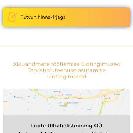
Tutvun hinnakirjaga
Isikuandmete töötlemise üldtingimused
Tervishoiuteenuse osutamise
üldtingimused
Loote Ultraheliskriining OÜ