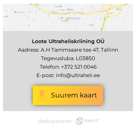
Loote Ultraheliskriining OÜ
Aadress: A.H Tammsaare tee 47, Tallinn
Tegevusluba: L03850
Telefon:
+372 521 0046
E-post:
info@ultraheli.ee
Suurem kaart
Veebipartner: