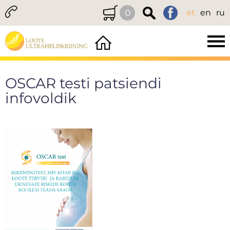
0
et
en
ru
OSCAR testi patsiendi
infovoldik