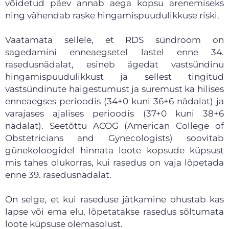
võidetud päev annab aega kopsu arenemiseks
ning vähendab raske hingamispuudulikkuse riski.
Vaatamata sellele, et RDS sündroom on
sagedamini enneaegsetel lastel enne 34.
rasedusnädalat, esineb ägedat vastsündinu
hingamispuudulikkust ja sellest tingitud
vastsündinute haigestumust ja suremust ka hilises
enneaegses perioodis (34+0 kuni 36+6 nädalat) ja
varajases ajalises perioodis (37+0 kuni 38+6
nädalat). Seetõttu ACOG (American College of
Obstetricians and Gynecologists) soovitab
günekoloogidel hinnata loote kopsude küpsust
mis tahes olukorras, kui rasedus on vaja lõpetada
enne 39. rasedusnädalat.
On selge, et kui raseduse jätkamine ohustab kas
lapse või ema elu, lõpetatakse rasedus sõltumata
loote küpsuse olemasolust.