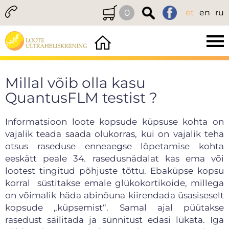
0
et
en
ru
Millal võib olla kasu
QuantusFLM testist ?
Informatsioon loote kopsude küpsuse kohta on
vajalik teada saada olukorras, kui on vajalik teha
otsus raseduse enneaegse lõpetamise kohta
eeskätt peale 34. rasedusnädalat kas ema või
lootest tingitud põhjuste tõttu. Ebaküpse kopsu
korral süstitakse emale glükokortikoide, millega
on võimalik häda abinõuna kiirendada üsasiseselt
kopsude „küpsemist“. Samal ajal püütakse
rasedust säilitada ja sünnitust edasi lükata. Iga