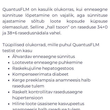
QuantusFLM on kasulik olukorras, kui enneaegne
sünnituse lõpetamine on vajalik, aga sünnituse
ajastamine sõltub loote kopsude küpsuse
olemasolust. Selline „hall tsoon“ on raseduse 34+0
ja 38+6 rasedusnädala vahel.
Tüüpilised olukorrad, mille puhul QuantusFLM
testist on kasu
Ähvardav enneaegne sünnitus
Lootevete enneaegne puhkemine
Raskekujuline hepatogestoos
Kompenseerimata diabeet
Kerge preeklampsia anamneesis halb
raseduse tulem
Raskelt kontrollitav rasedusaegne
hüpertensioon
Hiline loote üsasisene kasvupeetus
anamneesis halb raseduse tulem