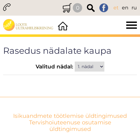
0
et
en
ru
Rasedus nädalate kaupa
Valitud nädal:
Isikuandmete töötlemise üldtingimused
Tervishoiuteenuse osutamise
üldtingimused