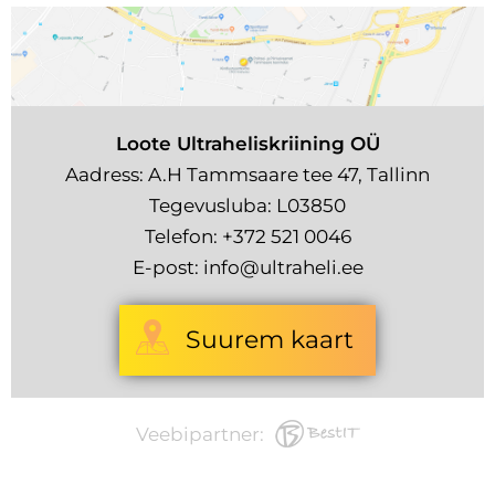
Loote Ultraheliskriining OÜ
Aadress: A.H Tammsaare tee 47, Tallinn
Tegevusluba: L03850
Telefon:
+372 521 0046
E-post:
info@ultraheli.ee
Suurem kaart
Veebipartner: