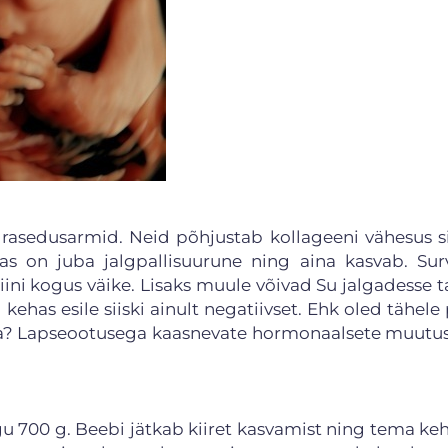
 rasedusarmid. Neid põhjustab kollageeni vähesus s
 on juba jalgpallisuurune ning aina kasvab. Sur
ini kogus väike. Lisaks muule võivad Su jalgadesse ta
ehas esile siiski ainult negatiivset. Ehk oled tähele
ja? Lapseootusega kaasnevate hormonaalsete muutus
 700 g. Beebi jätkab kiiret kasvamist ning tema keh