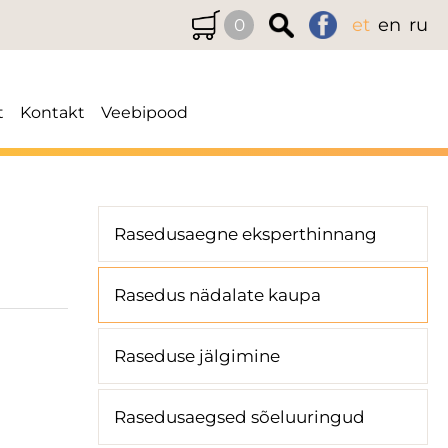
et
en
ru
0
t
Kontakt
Veebipood
Rasedusaegne eksperthinnang
Rasedus nädalate kaupa
Raseduse jälgimine
Rasedusaegsed sõeluuringud