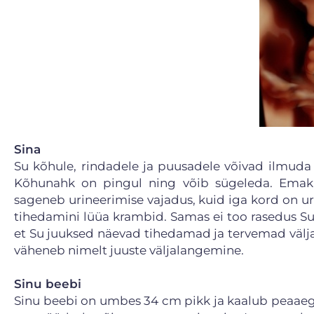
Sina
Su kõhule, rindadele ja puusadele võivad ilmuda
Kõhunahk on pingul ning võib sügeleda. Emakas
sageneb urineerimise vajadus, kuid iga kord on uri
tihedamini lüüa krambid. Samas ei too rasedus Su k
et Su juuksed näevad tihedamad ja tervemad väl
väheneb nimelt juuste väljalangemine.
Sinu beebi
Sinu beebi on umbes 34 cm pikk ja kaalub peaaegu