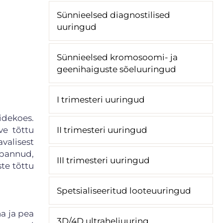
Sünnieelsed diagnostilised
uuringud
Sünnieelsed kromosoomi- ja
geenihaiguste sõeluuringud
I trimesteri uuringud
idekoes.
ve tõttu
II trimesteri uuringud
valisest
 pannud,
III trimesteri uuringud
te tõttu
Spetsialiseeritud looteuuringud
a ja pea
3D/4D ultraheliuuring