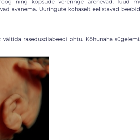
groog ning kopsude vereringe arenevad, luud m
vad avanema. Uuringute kohaselt eelistavad beebi
 et vältida rasedusdiabeedi ohtu. Kõhunaha sügelemi