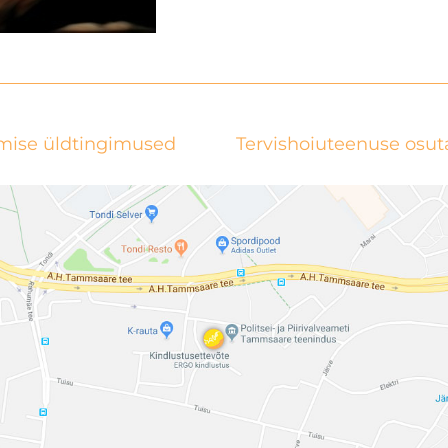
mise üldtingimused
Tervishoiuteenuse osu