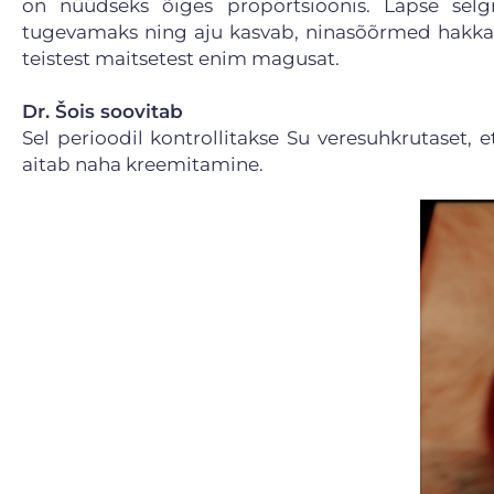
on nüüdseks õiges proportsioonis. Lapse sel
tugevamaks ning aju kasvab, ninasõõrmed hakka
teistest maitsetest enim magusat.
Dr. Šois soovitab
Sel perioodil kontrollitakse Su veresuhkrutaset,
aitab naha kreemitamine.