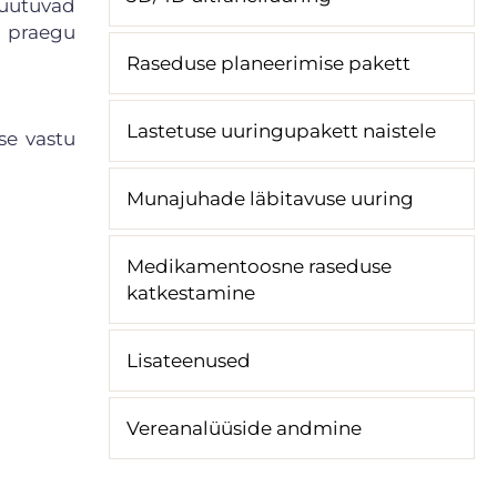
uutuvad
d praegu
Raseduse planeerimise pakett
Lastetuse uuringupakett naistele
se vastu
Munajuhade läbitavuse uuring
Medikamentoosne raseduse
katkestamine
Lisateenused
Vereanalüüside andmine