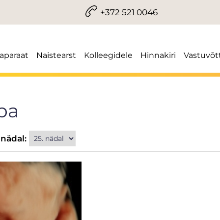
+372 521 0046
iaparaat
Naistearst
Kolleegidele
Hinnakiri
Vastuvõt
pa
 nädal: