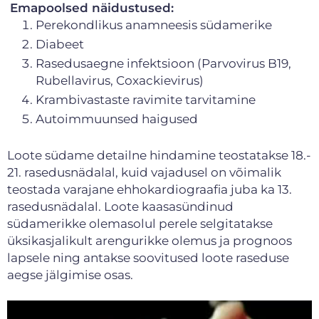
Emapoolsed näidustused:
Perekondlikus anamneesis südamerike
Diabeet
Rasedusaegne infektsioon (Parvovirus B19,
Rubellavirus, Coxackievirus)
Krambivastaste ravimite tarvitamine
Autoimmuunsed haigused
Loote südame detailne hindamine teostatakse 18.-
21. rasedusnädalal, kuid vajadusel on võimalik
teostada varajane ehhokardiograafia juba ka 13.
rasedusnädalal. Loote kaasasündinud
südamerikke olemasolul perele selgitatakse
üksikasjalikult arengurikke olemus ja prognoos
lapsele ning antakse soovitused loote raseduse
aegse jälgimise osas.