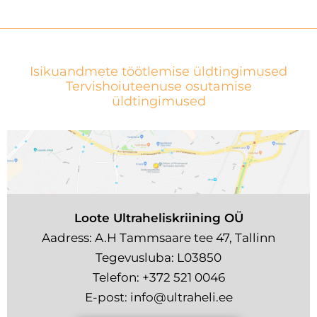
Isikuandmete töötlemise üldtingimused
Tervishoiuteenuse osutamise
üldtingimused
Loote Ultraheliskriining OÜ
Aadress: A.H Tammsaare tee 47, Tallinn
Tegevusluba: L03850
Telefon:
+372 521 0046
E-post:
info@ultraheli.ee