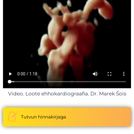
Video. Loote ehhokardiograafia. Dr. Marek Šois
Tutvun hinnakirjaga