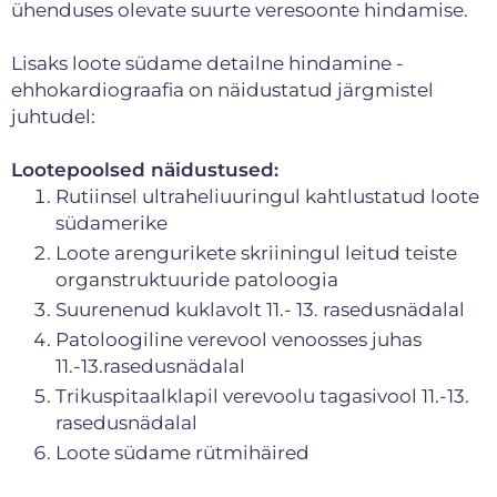
ühenduses olevate suurte veresoonte hindamise.
Lisaks loote südame detailne hindamine -
ehhokardiograafia on näidustatud järgmistel
juhtudel:
Lootepoolsed näidustused:
Rutiinsel ultraheliuuringul kahtlustatud loote
südamerike
Loote arengurikete skriiningul leitud teiste
organstruktuuride patoloogia
Suurenenud kuklavolt 11.- 13. rasedusnädalal
Patoloogiline verevool venoosses juhas
11.-13.rasedusnädalal
Trikuspitaalklapil verevoolu tagasivool 11.-13.
rasedusnädalal
Loote südame rütmihäired