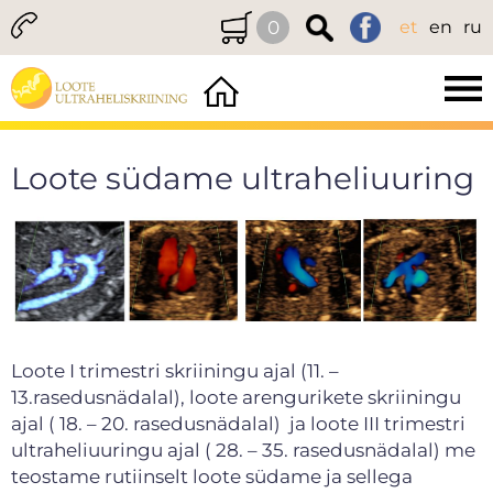
0
et
en
ru
Loote südame ultraheliuuring
Loote I trimestri skriiningu ajal (11. –
13.rasedusnädalal), loote arengurikete skriiningu
ajal ( 18. – 20. rasedusnädalal) ja loote III trimestri
ultraheliuuringu ajal ( 28. – 35. rasedusnädalal) me
teostame rutiinselt loote südame ja sellega