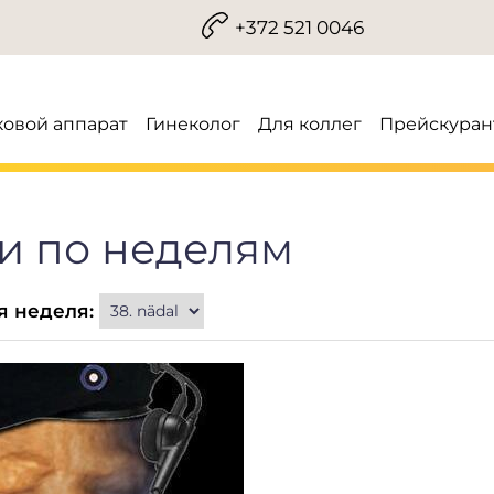
+372 521 0046
ковой аппарат
Гинеколог
Для коллег
Прейскуран
и по неделям
 неделя: