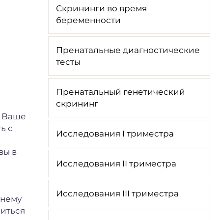
Скрининги во время
беременности
Пренатальные диагностические
тесты
Пренатальный генетический
скрининг
, Ваше
ь с
Исследования I триместра
вы в
Исследования II триместра
Исследования III триместра
жнему
питься