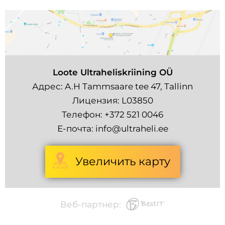
Loote Ultraheliskriining OÜ
Адрес: A.H Tammsaare tee 47, Tallinn
Лицензия: L03850
Телефон:
+372 521 0046
Е-почта:
info@ultraheli.ee
Увеличить карту
Веб-партнер: