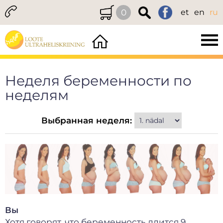
0
et
en
ru
Неделя беременности по
неделям
Выбранная неделя:
Вы
Хотя говорят, что беременность длится 9