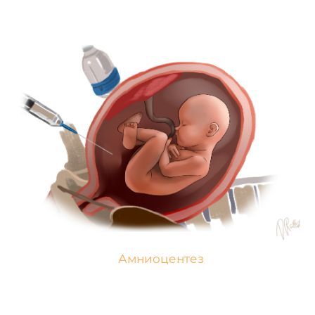
Амниоцентез