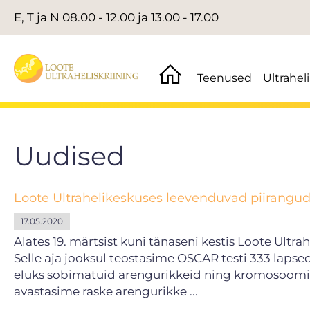
E, T ja N 08.00 - 12.00 ja 13.00 - 17.00
Teenused
Ultrahel
Uudised
Loote Ultrahelikeskuses leevenduvad piirangu
17.05.2020
Alates 19. märtsist kuni tänaseni kestis Loote Ult
Selle aja jooksul teostasime OSCAR testi 333 laps
eluks sobimatuid arengurikkeid ning kromosoomiha
avastasime raske arengurikke ...