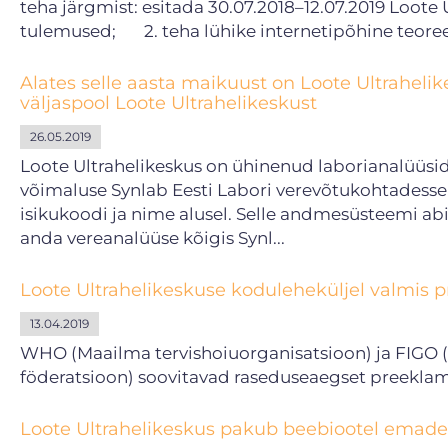
teha järgmist: esitada 30.07.2018–12.07.2019 Loote
tulemused; 2. teha lühike internetipõhine teoreeti
Alates selle aasta maikuust on Loote Ultraheli
väljaspool Loote Ultrahelikeskust
26.05.2019
Loote Ultrahelikeskus on ühinenud laborianalüüs
võimaluse Synlab Eesti Labori verevõtukohtadesse p
isikukoodi ja nime alusel. Selle andmesüsteemi abi
anda vereanalüüse kõigis Synl...
Loote Ultrahelikeskuse koduleheküljel valmis p
13.04.2019
WHO (Maailma tervishoiuorganisatsioon) ja FIGO 
föderatsioon) soovitavad raseduseaegset preeklamp
Loote Ultrahelikeskus pakub beebiootel emade