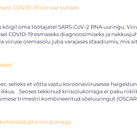
nnast COVID-19 viiruse suhtes
s kõigil oma töötajatel SARS-CoV-2 RNA uuringu. Vii
usel COVID-19 esmaseks diagnoosimiseks ja nakkusju
a viiruse olemasolu juba varajases staadiumis, mis ai
kuses
, selleks et võtta vastu koroonaviirusesse haigestu
ikkus. Seoses tekkinud kriisiolukorraga ei paku riikl
esimese trimestri kombineeritud sõeluuringut (OSCAR-
 kehtestatud eriolukorraga.