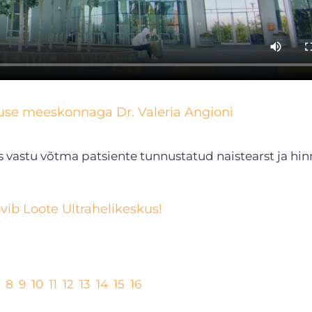
kuse meeskonnaga Dr. Valeria Angioni
s vastu võtma patsiente tunnustatud naistearst ja hi
vib Loote Ultrahelikeskus!
8
9
10
11
12
13
14
15
16