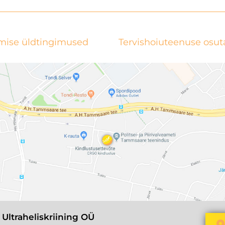
mise üldtingimused
Tervishoiuteenuse osu
 Ultraheliskriining OÜ