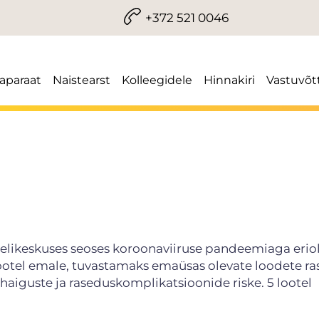
+372 521 0046
iaparaat
Naistearst
Kolleegidele
Hinnakiri
Vastuvõt
d
rahelikeskuses seoses koroonaviiruse pandeemiaga erio
eootel emale, tuvastamaks emaüsas olevate loodete ra
iguste ja raseduskomplikatsioonide riske. 5 lootel