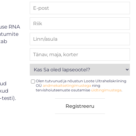
ruse RNA
htumite
tab
Olen tutvunud ja nõustun Loote Ultraheliskriining
nud
OÜ
andmekaitsetingimustega
ning
ikud
tervishoiuteenuste osutamise
üldtingimustega
.
testi).