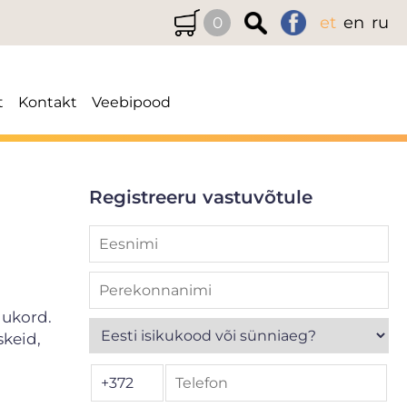
et
en
ru
0
t
Kontakt
Veebipood
Registreeru vastuvõtule
lukord.
skeid,