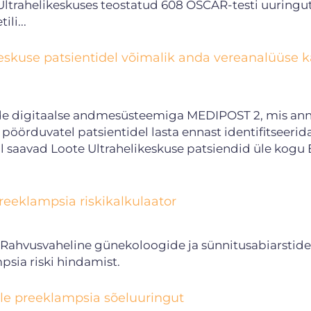
 Ultrahelikeskuses teostatud 608 OSCAR-testi uuringu
li...
keskuse patsientidel võimalik anda vereanalüüse k
ide digitaalse andmesüsteemiga MEDIPOST 2, mis an
öörduvatel patsientidel lasta ennast identifitseerid
l saavad Loote Ultrahelikeskuse patsiendid üle kogu 
reeklampsia riskikalkulaator
(Rahvusvaheline günekoloogide ja sünnitusabiarstide
sia riski hindamist.
le preeklampsia sõeluuringut