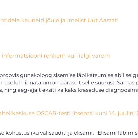
ntidele kauneid jõule ja imelist Uut Aastat!
nformatsiooni rohkem kui iialgi varem
proovis günekoloog sisemise läbikatsumise abil selg
olemasolul hinnata umbmääraselt selle suurust. Samas
s, ning aeg-ajalt eksiti ka kaksikraseduse diagnoosimi
elikeskuse OSCAR-testi litsentsi kuni 14. juulini 
se kohustusliku välisauditi ja eksami. Eksami läbimise