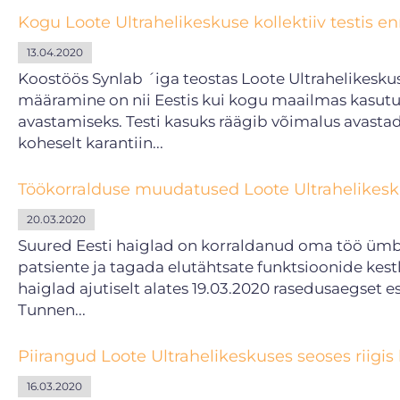
Kogu Loote Ultrahelikeskuse kollektiiv testis e
13.04.2020
Koostöös Synlab ´iga teostas Loote Ultrahelikesku
määramine on nii Eestis kui kogu maailmas kasut
avastamiseks. Testi kasuks räägib võimalus avastad
koheselt karantiin...
Töökorralduse muudatused Loote Ultrahelikes
20.03.2020
Suured Eesti haiglad on korraldanud oma töö ümber
patsiente ja tagada elutähtsate funktsioonide kestl
haiglad ajutiselt alates 19.03.2020 rasedusaegset 
Tunnen...
Piirangud Loote Ultrahelikeskuses seoses riigis
16.03.2020