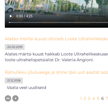
Alates märtsi kuust ühineb Loote Ultrahelikes
20.02.2019
Alates märtsi kuust hakkab Loote Ultrahelikeskuse
loote ultrahelispetsialist Dr. Valeria Angioni.
Rahulikku jõuluaega ja õnne täis uut aastat soo
21.12.2018
Vaata veel uudiseid
1
2
3
4
5
6
7