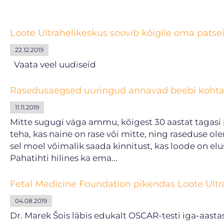
Loote Ultrahelikeskus soovib kõigile oma patsei
22.12.2019
Vaata veel uudiseid
Rasedusaegsed uuringud annavad beebi kohta i
11.11.2019
Mitte sugugi väga ammu, kõigest 30 aastat tagasi 
teha, kas naine on rase või mitte, ning raseduse 
sel moel võimalik saada kinnitust, kas loode on elu
Pahatihti hilines ka ema...
Fetal Medicine Foundation pikendas Loote Ultrah
04.08.2019
Dr. Marek Šois läbis edukalt OSCAR-testi iga-aasta