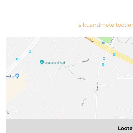
Isikuandmete töötle
Loote