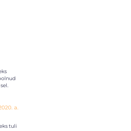
eks
 polnud
sel.
2020. a.
ks tuli