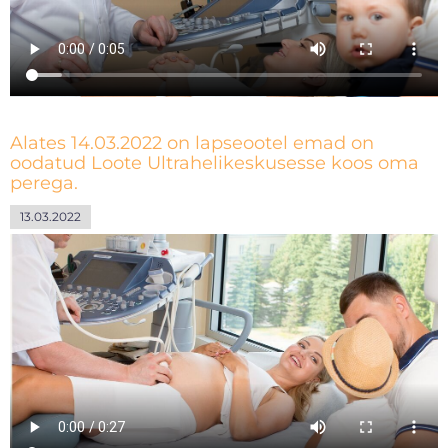
Alates 14.03.2022 on lapseootel emad on
oodatud Loote Ultrahelikeskusesse koos oma
perega.
13.03.2022