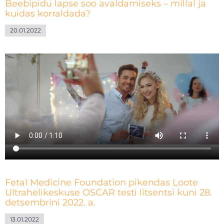
Beebipidu lapse soo avaldamiseks – millal ja
kuidas korraldada?
20.01.2022
Fetal Medicine Foundation pikendas Loote
Ultrahelikeskuse OSCAR testi litsentsi kuni 28.
detsembrini 2022. a.
13.01.2022