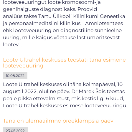
looteveeuuringut loote kromosoomi-ja
geenihaiguste diagnostikaks. Proovid
analüüsitakse Tartu Ülikooli Kliinikumi Geneetika
ja personaalmeditsiini kliinikus. Amniotsentees
ehk looteveeuuring on diagnostiline sünnieelne
uuring, mille käigus võetakse last ümbritsevast
lootev...
Loote Ultrahelikeskuses teostati täna esimene
looteveeuuring
10.08.2022
Loote Ultrahelikeskuses oli täna kolmapäeval, 10
augustil 2022, oluline päev. Dr Marek Šois teostas
peale pikka ettevalmistust, mis kestis ligi 6 kuud,
Loote Ultrahelikeskuses esimese looteveeuuringu.
Täna on ülemaailmne preeklampsia päev
23.05.2022