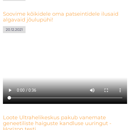
Soovime kõikidele oma patseintidele ilusaid
algavaid jõulupühi!
20.12.2021
Loote Ultrahelikeskus pakub vanemate
geneetiliste haiguste kandluse uuringut -
Horizon testi