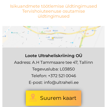
Isikuandmete töötlemise üldtingimused
Tervishoiuteenuse osutamise
üldtingimused
Loote Ultraheliskriining OÜ
Aadress: A.H Tammsaare tee 47, Tallinn
Tegevusluba: L03850
Telefon:
+372 521 0046
E-post:
info@ultraheli.ee
Suurem kaart