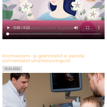
Kromosoomi- ja geenitestid ei asenda
sünnieelseid ultraheliuuringuid
10.04.2022