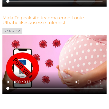
Mida Te peaksite teadma enne Loote
Ultrahelikeskusesse tulemist
24.01.2022