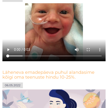
Läheneva emadepäeva puhul alandasime
kõigi oma teenuste hindu 10-25%.
06.05.2022