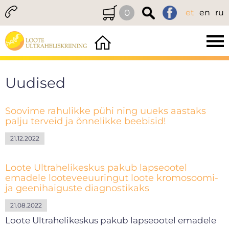
0
et
en
ru
Uudised
Soovime rahulikke pühi ning uueks aastaks
palju terveid ja õnnelikke beebisid!
21.12.2022
Loote Ultrahelikeskus pakub lapseootel
emadele looteveeuuringut loote kromosoomi-
ja geenihaiguste diagnostikaks
21.08.2022
Loote Ultrahelikeskus pakub lapseootel emadele