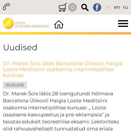
0
et
en
ru
Uudised
Dr. Marek Šois läbis Barcelona Ülikooli Haigla
Loote Meditsiini osakonna internetipõhise
kursuse
30.05.2015
Dr. Marek Šois läbis 28 loengutundi hõlmava
Barcelona Ülikooli Haigla Loote Meditsiini
osakonna internetipõhise kursuse: „ Loote
üsasisene kasvupeetus ja pre-eklampsia“ ja
teostas edukalt teoreetilise eksami. Lektoriteks
olid rahvusvaheliselt tunnustatud oma eriala