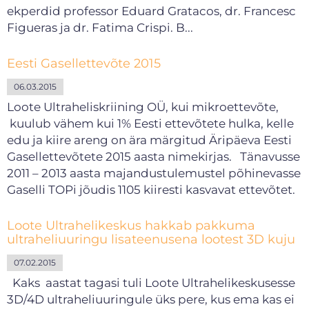
ekperdid professor Eduard Gratacos, dr. Francesc
Figueras ja dr. Fatima Crispi. B...
Eesti Gasellettevõte 2015
06.03.2015
Loote Ultraheliskriining OÜ, kui mikroettevõte,
kuulub vähem kui 1% Eesti ettevõtete hulka, kelle
edu ja kiire areng on ära märgitud Äripäeva Eesti
Gasellettevõtete 2015 aasta nimekirjas. Tänavusse
2011 – 2013 aasta majandustulemustel põhinevasse
Gaselli TOPi jõudis 1105 kiiresti kasvavat ettevõtet.
Loote Ultrahelikeskus hakkab pakkuma
ultraheliuuringu lisateenusena lootest 3D kuju
07.02.2015
Kaks aastat tagasi tuli Loote Ultrahelikeskusesse
3D/4D ultraheliuuringule üks pere, kus ema kas ei