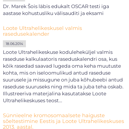
Dr. Marek Šois läbis edukalt OSCAR testi iga
aastase kohustusliku välisauditi ja eksami
Loote Ultrahelikeskusel valmis
rasedusekalender
18.06.2014
Loote Ultrahelikeskuse koduleheküljel valmis
raseduse kalkulaatoris raseduskalendri osa, kus
kõik rasedad saavad lugeda oma keha muutuste
kohta, mis on iseloomulikud antud raseduse
suurusele ja missugune on juba kõhubeebi antud
raseduse suuruseks ning mida ta juba teha oskab.
Illustreeriva materjalina kasutatakse Loote
Ultrahelikeskuses teost...
Sünnieelne kromosomaalsete haiguste
sõeltestimine Eestis ja Loote Ultrahelikeskuses
2013. aastal.