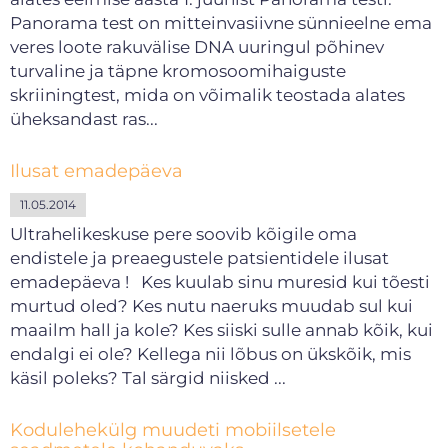
Panorama test on mitteinvasiivne sünnieelne ema
veres loote rakuvälise DNA uuringul põhinev
turvaline ja täpne kromosoomihaiguste
skriiningtest, mida on võimalik teostada alates
üheksandast ras...
Ilusat emadepäeva
11.05.2014
Ultrahelikeskuse pere soovib kõigile oma
endistele ja preaegustele patsientidele ilusat
emadepäeva ! Kes kuulab sinu muresid kui tõesti
murtud oled? Kes nutu naeruks muudab sul kui
maailm hall ja kole? Kes siiski sulle annab kõik, kui
endalgi ei ole? Kellega nii lõbus on ükskõik, mis
käsil poleks? Tal särgid niisked ...
Kodulehekülg muudeti mobiilsetele