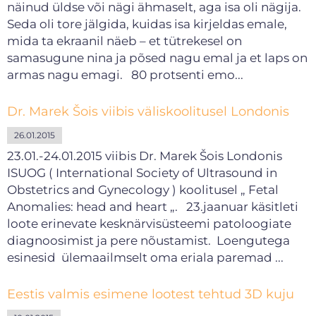
näinud üldse või nägi ähmaselt, aga isa oli nägija.
Seda oli tore jälgida, kuidas isa kirjeldas emale,
mida ta ekraanil näeb – et tütrekesel on
samasugune nina ja põsed nagu emal ja et laps on
armas nagu emagi. 80 protsenti emo...
Dr. Marek Šois viibis väliskoolitusel Londonis
26.01.2015
23.01.-24.01.2015 viibis Dr. Marek Šois Londonis
ISUOG ( International Society of Ultrasound in
Obstetrics and Gynecology ) koolitusel „ Fetal
Anomalies: head and heart „. 23.jaanuar käsitleti
loote erinevate kesknärvisüsteemi patoloogiate
diagnoosimist ja pere nõustamist. Loengutega
esinesid ülemaailmselt oma eriala paremad ...
Eestis valmis esimene lootest tehtud 3D kuju