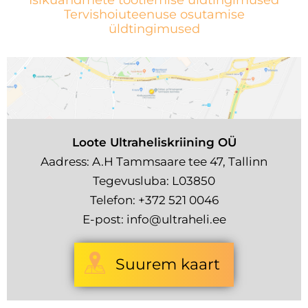
Isikuandmete töötlemise üldtingimused
Tervishoiuteenuse osutamise
üldtingimused
Loote Ultraheliskriining OÜ
Aadress: A.H Tammsaare tee 47, Tallinn
Tegevusluba: L03850
Telefon:
+372 521 0046
E-post:
info@ultraheli.ee
Suurem kaart