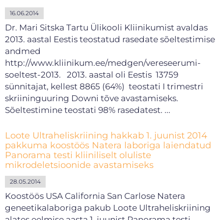
16.06.2014
Dr. Mari Sitska Tartu Ülikooli Kliinikumist avaldas
2013. aastal Eestis teostatud rasedate sõeltestimise
andmed
http://www.kliinikum.ee/medgen/vereseerumi-
soeltest-2013. 2013. aastal oli Eestis 13759
sünnitajat, kellest 8865 (64%) teostati I trimestri
skriininguuring Downi tõve avastamiseks.
Sõeltestimine teostati 98% rasedatest. ...
Loote Ultraheliskriining hakkab 1. juunist 2014
pakkuma koostöös Natera laboriga laiendatud
Panorama testi kliiniliselt oluliste
mikrodeletsioonide avastamiseks
28.05.2014
Koostöös USA California San Carlose Natera
geneetikalaboriga pakub Loote Ultraheliskriining
alates eelmise aasta 1. juunist Panorama testi.