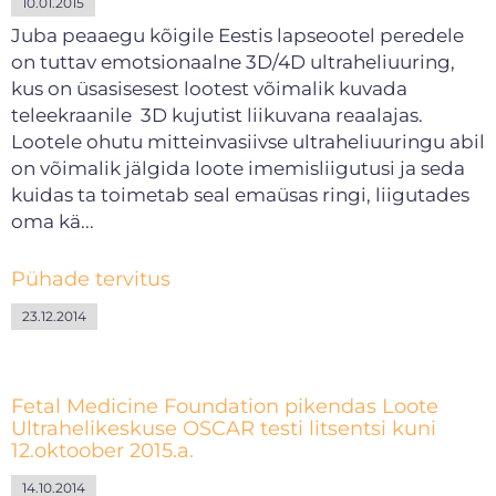
10.01.2015
Juba peaaegu kõigile Eestis lapseootel peredele
on tuttav emotsionaalne 3D/4D ultraheliuuring,
kus on üsasisesest lootest võimalik kuvada
teleekraanile 3D kujutist liikuvana reaalajas.
Lootele ohutu mitteinvasiivse ultraheliuuringu abil
on võimalik jälgida loote imemisliigutusi ja seda
kuidas ta toimetab seal emaüsas ringi, liigutades
oma kä...
Pühade tervitus
23.12.2014
Fetal Medicine Foundation pikendas Loote
Ultrahelikeskuse OSCAR testi litsentsi kuni
12.oktoober 2015.a.
14.10.2014