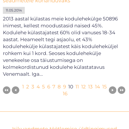
seadmetele kohanduvaks
11.05.2014
2013 aastal külastas meie kodulehekülge 50896
inimest, kellest moodustasid naised 45%.
Kodulehe külastajatest 60% olid vanuses 18-34
aastat. Heameelt tegi asjaolu, et 43%
kodulehekülje külastajatest käis koduleheküljel
rohkem kui 1 kord. Seoses kodulehekülje
venekeelse osa täiustumisega on
kolmekordistunud kodulehe külastatavus
Venemaalt. Iga...
1
2
3
4
5
6
7
8
9
10
11
12
13
14
15
16