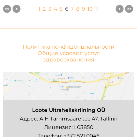
1
2
3
4
5
6
7
8
9
10
11
Политика конфиденциальности
Общие условия услуг
здравоохранения
Loote Ultraheliskriining OÜ
Адрес: A.H Tammsaare tee 47, Tallinn
Лицензия: L03850
Телефон:
+372 521 0046