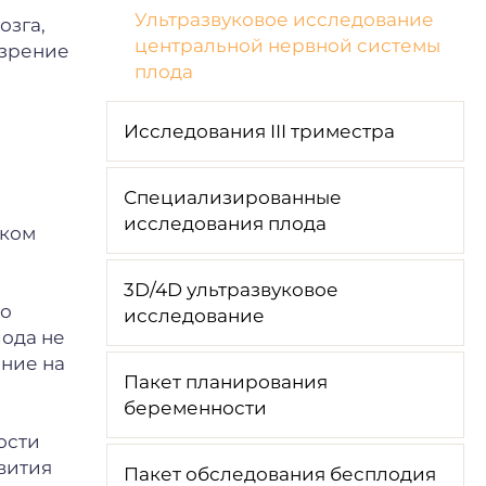
Ультразвуковое исследование
озга,
центральной нервной системы
озрение
плода
Исследования III триместра
Специализированные
исследования плода
ском
3D/4D ультразвуковое
го
исследование
лода не
ние на
Пакет планирования
беременности
ости
вития
Пакет обследования бесплодия