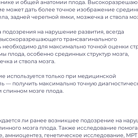
ночнике и общей анатомии плода. Высокоразреша
ие может дать более точное изображение средин
ела, задней черепной ямки, мозжечка и ствола моз
 подозрения на нарушение развития, всегда
 высокоразрешающего трансвагинального
ь необходимо для максимально точной оценки ст
мы плода, особенно срединных структур мозга,
чка и ствола мозга.
ие используется только при медицинской
ель — получить максимально точную диагностичес
 спинном мозге плода.
ждается ли ранее возникшее подозрение на нар
пинного мозга плода. Также исследование помога
, амниоцентез, генетическое исследование, МРТ