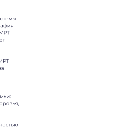
истемы
рафия
 МРТ
ет
 МРТ
на
мьи:
оровья,
лностью