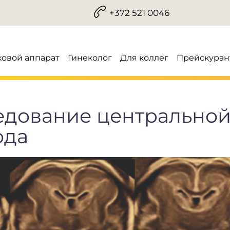
+372 521 0046
ковой аппарат
Гинеколог
Для коллег
Прейскуран
едование центрально
ода