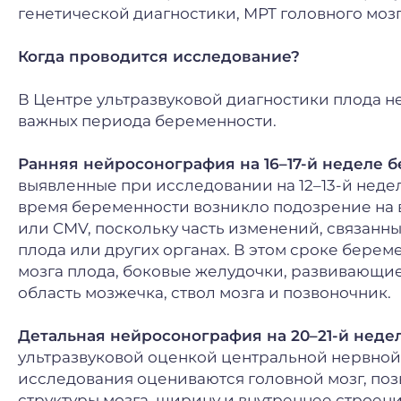
генетической диагностики, МРТ головного моз
Когда проводится исследование?
В Центре ультразвуковой диагностики плода 
важных периода беременности.
Ранняя нейросонография на 16–17-й неделе 
выявленные при исследовании на 12–13-й неде
время беременности возникло подозрение на
или CMV, поскольку часть изменений, связанны
плода или других органах. В этом сроке бере
мозга плода, боковые желудочки, развивающие
область мозжечка, ствол мозга и позвоночник.
Детальная нейросонография на 20–21-й неде
ультразвуковой оценкой центральной нервной
исследования оцениваются головной мозг, поз
структуры мозга, ширину и внутреннее строени