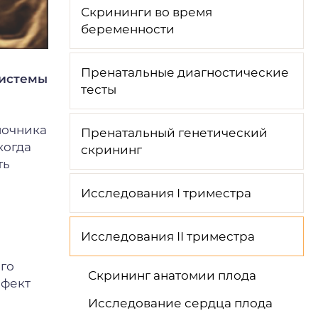
Скрининги во время
беременности
Пренатальные диагностические
системы
тесты
ночника
Пренатальный генетический
когда
скрининг
ть
Исследования I триместра
е
Исследования II триместра
ого
Скрининг анатомии плода
ефект
Исследование сердца плода