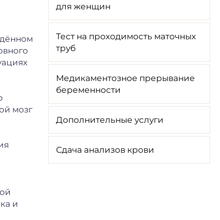
для женщин
Тест на проходимость маточных
ждённом
труб
овного
уациях
Медикаментозное прерывание
беременности
р
ой мозг
Дополнительные услуги
ия
Сдача анализов крови
,
ной
ка и