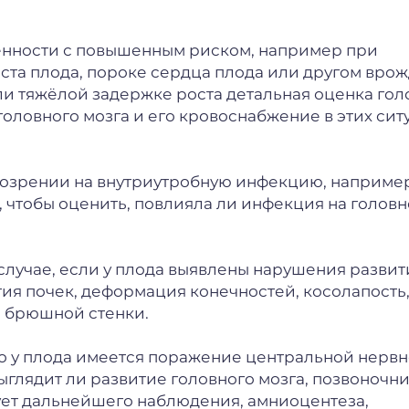
енности с повышенным риском, например при
ста плода, пороке сердца плода или другом вро
ли тяжёлой задержке роста детальная оценка гол
головного мозга и его кровоснабжение в этих сит
дозрении на внутриутробную инфекцию, наприме
 чтобы оценить, повлияла ли инфекция на головн
случае, если у плода выявлены нарушения развит
тия почек, деформация конечностей, косолапость
 брюшной стенки.
что у плода имеется поражение центральной нерв
глядит ли развитие головного мозга, позвоночни
ует дальнейшего наблюдения, амниоцентеза,