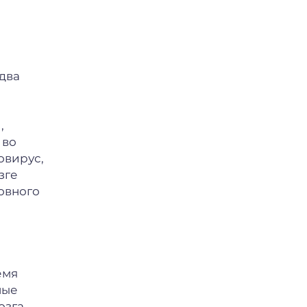
два
,
 во
овирус,
зге
овного
емя
ные
озга,