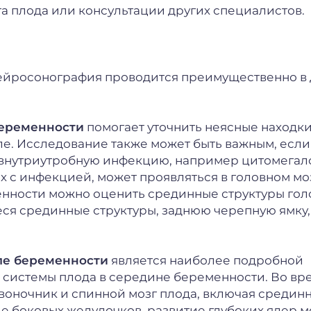
га плода или консультации других специалистов.
нейросонография проводится преимущественно в 
беременности
помогает уточнить неясные находки
ле. Исследование также может быть важным, если
 внутриутробную инфекцию, например цитомегал
х с инфекцией, может проявляться в головном мо
менности можно оценить срединные структуры гол
ся срединные структуры, заднюю черепную ямку,
ле беременности
является наиболее подробной
 системы плода в середине беременности. Во вр
воночник и спинной мозг плода, включая средин
е боковых желудочков, развитие глубоких ядер м