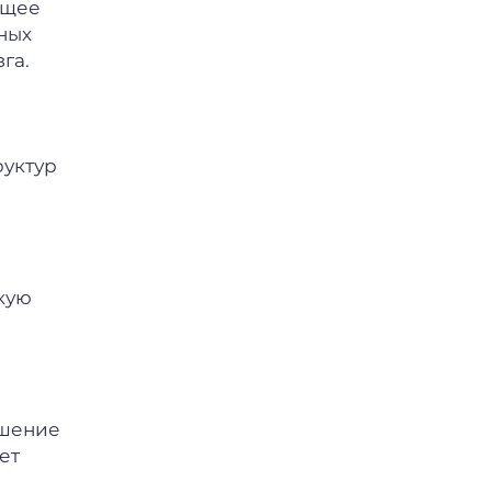
ющее
ных
га.
руктур
кую
ушение
ет