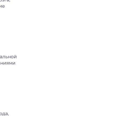
ие
ральной
шениями
ода,