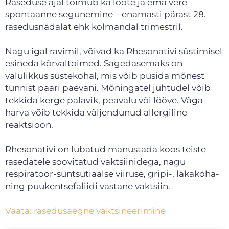
Raseduse ajal toimub ka loote ja ema vere
spontaanne segunemine – enamasti pärast 28.
rasedusnädalat ehk kolmandal trimestril.
Nagu igal ravimil, võivad ka Rhesonativi süstimisel
esineda kõrvaltoimed. Sagedasemaks on
valulikkus süstekohal, mis võib püsida mõnest
tunnist paari päevani. Mõningatel juhtudel võib
tekkida kerge palavik, peavalu või lööve. Väga
harva võib tekkida väljendunud allergiline
reaktsioon.
Rhesonativi on lubatud manustada koos teiste
rasedatele soovitatud vaktsiinidega, nagu
respiratoor-süntsütiaalse viiruse, gripi-, läkaköha-
ning puukentsefaliidi vastane vaktsiin.
Vaata: rasedusaegne vaktsineerimine