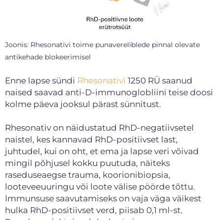
Joonis: Rhesonativi toime punavereliblede pinnal olevate
antikehade blokeerimisel
Enne lapse sündi
Rhesonativi
1250 RÜ saanud
naised saavad anti-D-immunoglobliini teise doosi
kolme päeva jooksul pärast sünnitust.
Rhesonativ on näidustatud RhD-negatiivsetel
naistel, kes kannavad RhD-positiivset last,
juhtudel, kui on oht, et ema ja lapse veri võivad
mingil põhjusel kokku puutuda, näiteks
raseduseaegse trauma, koorionibiopsia,
looteveeuuringu või loote välise pöörde tõttu.
Immunsuse saavutamiseks on vaja väga väikest
hulka RhD-positiivset verd, piisab 0,1 ml-st.