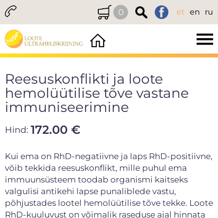
0
et
en
ru
Reesuskonflikti ja loote
hemolüütilise tõve vastane
immuniseerimine
172.00 €
Hind:
Kui ema on RhD-negatiivne ja laps RhD-positiivne,
võib tekkida reesuskonflikt, mille puhul ema
immuunsüsteem toodab organismi kaitseks
valgulisi antikehi lapse punaliblede vastu,
põhjustades lootel hemolüütilise tõve tekke. Loote
RhD-kuuluvust on võimalik raseduse ajal hinnata