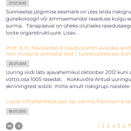
27.07.2013
Sünnieelse jälgimise eesmärk on üles leida riskigr
günekoloogil või ämmaemandal raseduse kulgu sek
surma. Tänapäeval on üheks oluliseks rasedusaegs
loote organstruktuure. Lisav...
Prof. K.H. Nikolaides’e teadusrühm avaldas andm
non invasive prenatal test ) tulemuslikkuse koht
25.07.2013
Uuring viidi läbi ajavahemikul oktoober 2012 kuni 
võttis osa 1005 rasedat. Kokkuvõte Antud uuringu
skriiningtest sobib mitte ainult riskigrupi naistele 
Loote Ultrahelikeskusel sai valmis Panorama te
18.07.2013
1
2
3
4
5
6
7