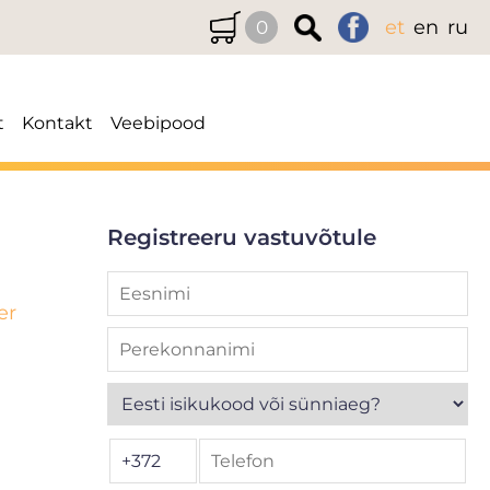
et
en
ru
0
t
Kontakt
Veebipood
Registreeru vastuvõtule
er