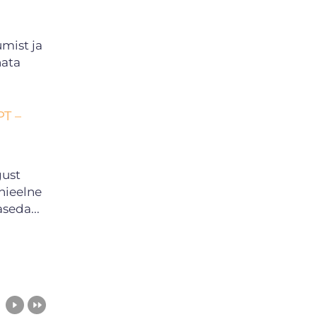
mist ja
nata
PT –
gust
nieelne
aseda...