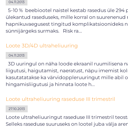
04.11.2013
5-10 % beebiootel naistel kestab rasedus üle 294 p
ülekantud raseduseks, mille korral on suurenenud 
hapnikuvaegusest tingitud komplikatsioonideks ni
sünnijärgeks surmaks. Risk ra...
Loote 3D/4D ultraheliuuring
04.11.2013
3D uuringul on näha loode ekraanil ruumilisena na
liigutusi, haigutamist, naeratust, näpu imemist k
kasutatatakse ka värvidoppleruuringut mille abil 
hingamisliigutusi ja hinnata loote h...
Loote ultraheliuuring raseduse III trimestril
27.10.2013
Loote ultraheliuuringut raseduse III trimestril teo
Selleks raseduse suuruseks on lootel juba välja are