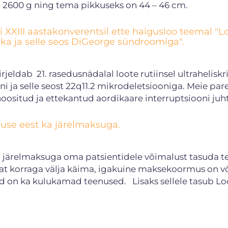
 2400 – 2600 g ning tema pikkuseks on 44 – 46 
i XXIII aastakonverentsil ette haigusloo teemal "L
ika ja selle seos DiGeorge sündroomiga".
jeldab 21. rasedusnädalal loote rutiinsel ultraheliskr
ni ja selle seost 22q11.2 mikrodeletsiooniga. Meie pa
oositud ja ettekantud aordikaare interruptsiooni juh
use eest ka järelmaksuga.
 järelmaksuga oma patsientidele võimalust tasuda t
mat korraga välja käima, igakuine maksekoormus on v
d on ka kulukamad teenused. Lisaks sellele tasub Lo