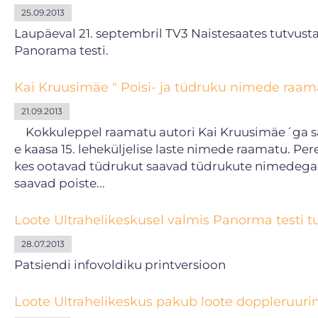
25.09.2013
Laupäeval 21. septembril TV3 Naistesaates tutvust
Panorama testi.
Kai Kruusimäe " Poisi- ja tüdruku nimede raam
21.09.2013
Kokkuleppel raamatu autori Kai Kruusimäe´ga saa
e kaasa 15. leheküljelise laste nimede raamatu. Pe
kes ootavad tüdrukut saavad tüdrukute nimedega r
saavad poiste...
Loote Ultrahelikeskusel valmis Panorma testi tu
28.07.2013
Patsiendi infovoldiku printversioon
Loote Ultrahelikeskus pakub loote doppleruuri