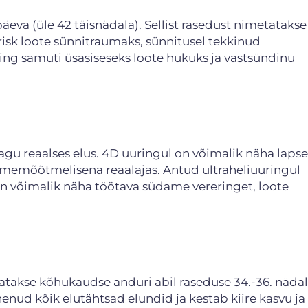
äeva (üle 42 täisnädala). Sellist rasedust nimetatakse
risk loote sünnitraumaks, sünnitusel tekkinud
ng samuti üsasiseseks loote hukuks ja vastsündinu
gu reaalses elus. 4D uuringul on võimalik näha lapse
olmemõõtmelisena reaalajas. Antud ultraheliuuringul
on võimalik näha töötava südame vereringet, loote
statakse kõhukaudse anduri abil raseduse 34.-36. nädal
nenud kõik elutähtsad elundid ja kestab kiire kasvu ja