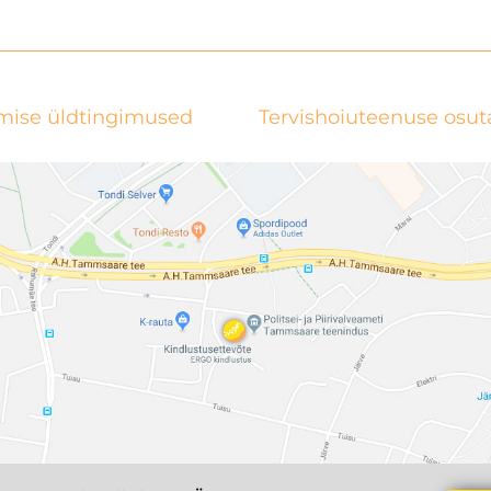
mise üldtingimused
Tervishoiuteenuse osu