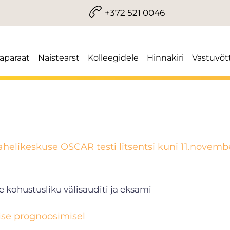
+372 521 0046
iaparaat
Naistearst
Kolleegidele
Hinnakiri
Vastuvõt
helikeskuse OSCAR testi litsentsi kuni 11.novemb
e kohustusliku välisauditi ja eksami
ise prognoosimisel