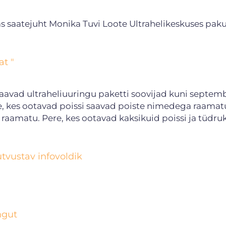
as saatejuht Monika Tuvi Loote Ultrahelikeskuses pak
at "
vad ultraheliuuringu paketti soovijad kuni septem
re, kes ootavad poissi saavad poiste nimedega raamatu
aamatu. Pere, kes ootavad kaksikuid poissi ja tüdru
tvustav infovoldik
ngut