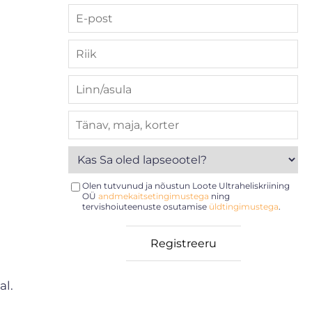
Olen tutvunud ja nõustun Loote Ultraheliskriining
OÜ
andmekaitsetingimustega
ning
tervishoiuteenuste osutamise
üldtingimustega
.
al.