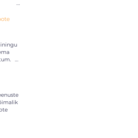
cm. ...
oote
iiningu
rema
tum. ...
eenuste
õimalik
ote