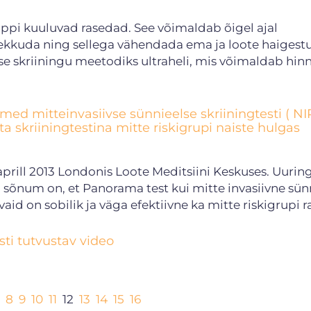
uppi kuuluvad rasedad. See võimaldab õigel ajal
kuda ning sellega vähendada ema ja loote haigestu
e skriiningu meetodiks ultraheli, mis võimaldab hin
ed mitteinvasiivse sünnieelse skriiningtesti ( NI
a skriiningtestina mitte riskigrupi naiste hulgas
aprill 2013 Londonis Loote Meditsiini Keskuses. Uurin
 sõnum on, et Panorama test kui mitte invasiivne sün
vaid on sobilik ja väga efektiivne ka mitte riskigrupi r
sti tutvustav video
8
9
10
11
12
13
14
15
16