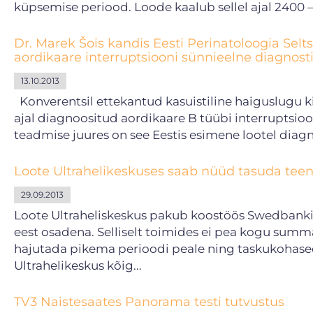
küpsemise periood. Loode kaalub sellel ajal
Dr. Marek Šois kandis Eesti Perinatoloogia Selts
aordikaare interruptsiooni sünnieelne diagnost
13.10.2013
Konverentsil ettekantud kasuistiline haiguslugu kir
ajal diagnoositud aordikaare B tüübi interruptsioo
teadmise juures on see Eestis esimene lootel diagn
Loote Ultrahelikeskuses saab nüüd tasuda teen
29.09.2013
Loote Ultraheliskeskus pakub koostöös Swedbanki
eest osadena. Selliselt toimides ei pea kogu sum
hajutada pikema perioodi peale ning taskukohase
Ultrahelikeskus kõig...
TV3 Naistesaates Panorama testi tutvustus