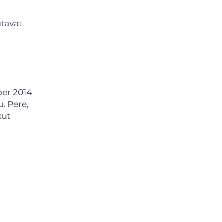
utavat
ber 2014
. Pere,
kut