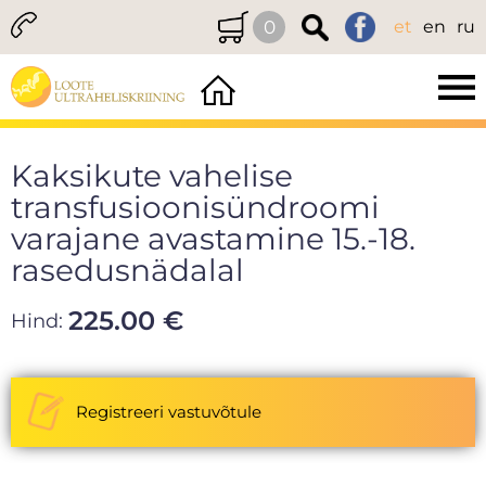
0
et
en
ru
Kaksikute vahelise
transfusioonisündroomi
varajane avastamine 15.-18.
rasedusnädalal
225.00 €
Hind:
Registreeri vastuvõtule