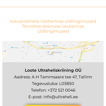
Isikuandmete töötlemise üldtingimused
Tervishoiuteenuse osutamise
üldtingimused
Loote Ultraheliskriining OÜ
Aadress: A.H Tammsaare tee 47, Tallinn
Tegevusluba: L03850
Telefon:
+372 521 0046
E-post:
info@ultraheli.ee