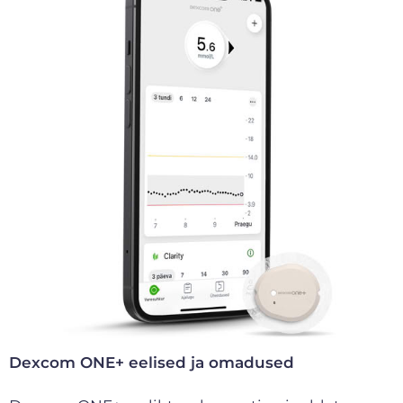
Dexcom ONE+ eelised ja omadused