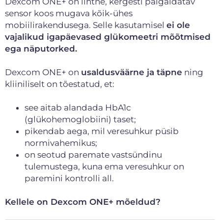
Dexcom ONE+ on lihtne, kergesti paigaldatav
sensor koos mugava kõik-ühes
mobiilirakendusega. Selle kasutamisel
ei ole
vajalikud igapäevased glükomeetri mõõtmised
ega näputorked.
Dexcom ONE+ on
usaldusväärne ja täpne
ning
kliiniliselt on tõestatud, et:
see aitab alandada HbA1c
(glükohemoglobiini) taset;
pikendab aega, mil veresuhkur püsib
normivahemikus;
on seotud paremate vastsündinu
tulemustega, kuna ema veresuhkur on
paremini kontrolli all.
Kellele on Dexcom ONE+ mõeldud?