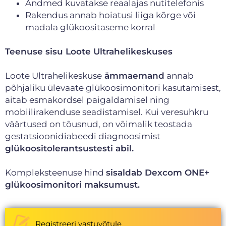
Andmed kuvatakse reaalajas nutitelefonis
Rakendus annab hoiatusi liiga kõrge või
madala glükoositaseme korral
Teenuse sisu Loote Ultrahelikeskuses
Loote Ultrahelikeskuse
ämmaemand
annab
põhjaliku ülevaate glükoosimonitori kasutamisest,
aitab esmakordsel paigaldamisel ning
mobiilirakenduse seadistamisel. Kui veresuhkru
väärtused on tõusnud, on võimalik teostada
gestatsioonidiabeedi diagnoosimist
glükoositolerantsustesti abil.
Kompleksteenuse hind
sisaldab Dexcom ONE+
glükoosimonitori maksumust.
Registreeri vastuvõtule