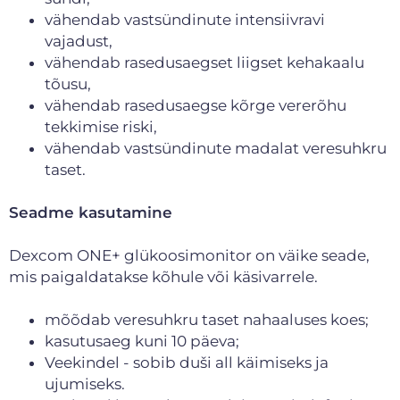
vähendab vastsündinute intensiivravi
vajadust,
vähendab rasedusaegset liigset kehakaalu
tõusu,
vähendab rasedusaegse kõrge vererõhu
tekkimise riski,
vähendab vastsündinute madalat veresuhkru
taset.
Seadme kasutamine
Dexcom ONE+ glükoosimonitor on väike seade,
mis paigaldatakse kõhule või käsivarrele.
mõõdab veresuhkru taset nahaaluses koes;
kasutusaeg kuni 10 päeva;
Veekindel - sobib duši all käimiseks ja
ujumiseks.