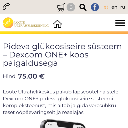
0
et
en
ru
Pideva glükoosiseire süsteem
– Dexcom ONE+ koos
paigaldusega
75.00 €
Hind:
Loote Ultrahelikeskus pakub lapseootel naistele
Dexcom ONE+
pideva glükoosiseire süsteemi
kompleksteenust, mis aitab jälgida veresuhkru
taset ööpäevaringselt ja reaalajas.