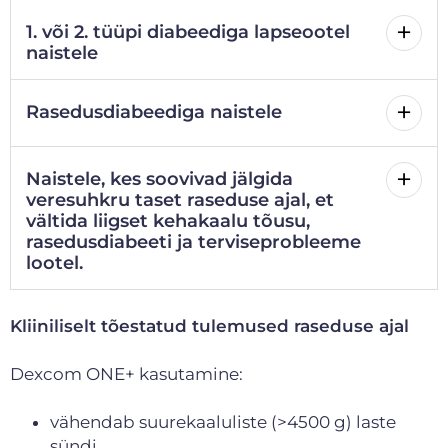
1. või 2. tüüpi diabeediga lapseootel
naistele
Rasedusdiabeediga naistele
Naistele, kes soovivad jälgida
veresuhkru taset raseduse ajal, et
vältida liigset kehakaalu tõusu,
rasedusdiabeeti ja terviseprobleeme
lootel.
Kliiniliselt tõestatud tulemused raseduse ajal
Dexcom ONE+ kasutamine:
vähendab suurekaaluliste (>4500 g) laste
sündi,