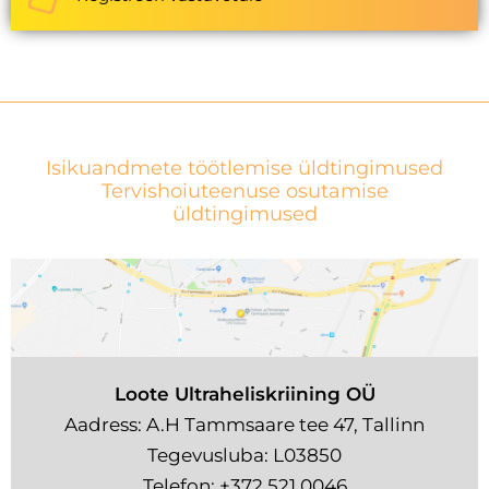
Isikuandmete töötlemise üldtingimused
Tervishoiuteenuse osutamise
üldtingimused
Loote Ultraheliskriining OÜ
Aadress: A.H Tammsaare tee 47, Tallinn
Tegevusluba: L03850
Telefon:
+372 521 0046