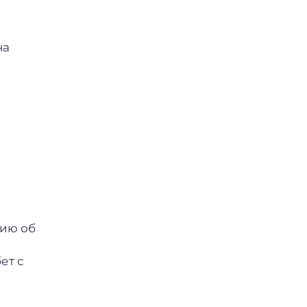
на
цию об
ет с