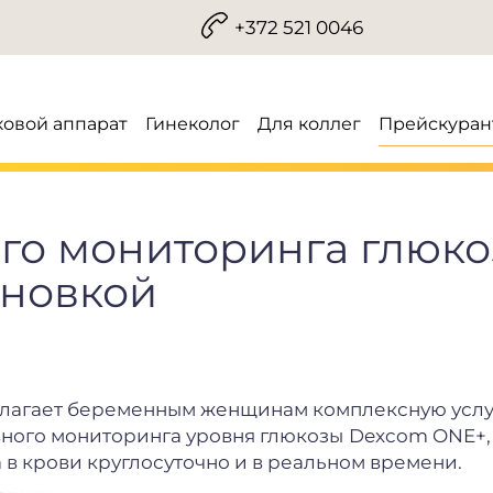
+372 521 0046
ковой аппарат
Гинеколог
Для коллег
Прейскуран
го мониторинга глюк
ановкой
длагает беременным женщинам комплексную услу
ного мониторинга уровня глюкозы
Dexcom ONE+,
 в крови круглосуточно и в реальном времени.