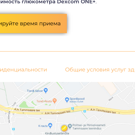
оимость глюкометра Dexcom ONE+
.
ируйте время приема
фиденциальности
Общие условия услуг з