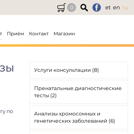
et
en
ru
0
т
Приём
Контакт
Магазин
озы
Услуги консультации (8)
Пренатальные диагностические
тесты (2)
гу по
Анализы хромосомных и
генетических заболеваний (6)