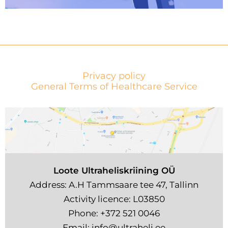
Privacy policy
General Terms of Healthcare Service
Loote Ultraheliskriining OÜ
Address: A.H Tammsaare tee 47, Tallinn
Activity licence: L03850
Phone:
+372 521 0046
Email:
info@ultraheli.ee