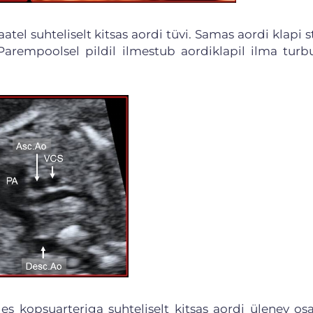
tel suhteliselt kitsas aordi tüvi. Samas aordi klapi 
Parempoolsel pildil ilmestub aordiklapil ilma turbu
 kopsuarteriga suhteliselt kitsas aordi ülenev os