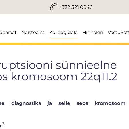
+372 521 0046
iaparaat
Naistearst
Kolleegidele
Hinnakiri
Vastuvõt
ruptsiooni sünnieelne
eos kromosoom 22q11.2
elne diagnostika ja selle seos kromosoom 
3
a