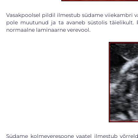
Vasakpoolsel pildil ilmestub südame viiekambri vaa
pole muutunud ja ta avaneb süstolis täielikult. 
normaalne laminaarne verevool.
Südame kolmeveresoone vaatel ilmestub võrreldes