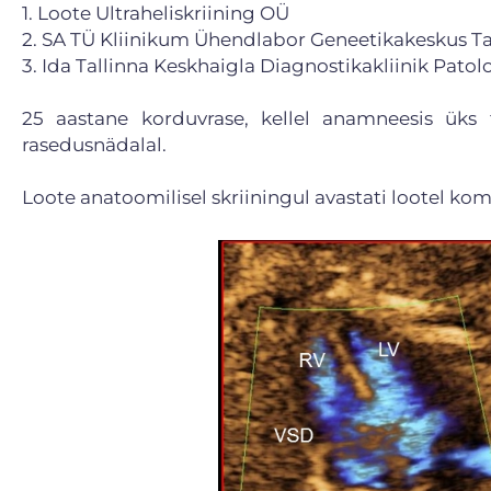
1. Loote Ultraheliskriining OÜ
2. SA TÜ Kliinikum Ühendlabor Geneetikakeskus Tall
3. Ida Tallinna Keskhaigla Diagnostikakliinik Pato
25 aastane korduvrase, kellel anamneesis üks te
rasedusnädalal.
Loote anatoomilisel skriiningul avastati lootel k