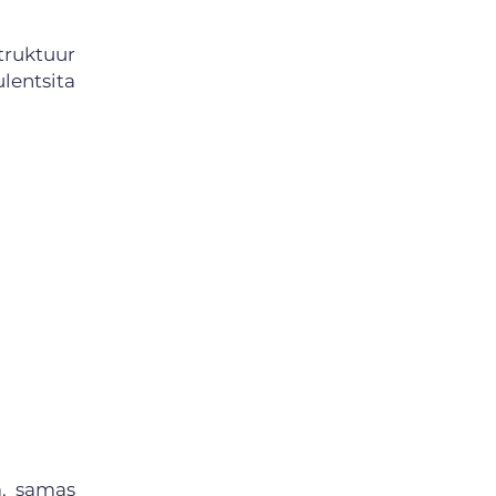
struktuur
lentsita
a, samas