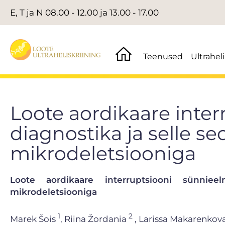
E, T ja N 08.00 - 12.00 ja 13.00 - 17.00
Teenused
Ultrahel
Loote aordikaare inter
diagnostika ja selle s
mikrodeletsiooniga
Loote aordikaare interruptsiooni sünnie
mikrodeletsiooniga
1
2
Marek Šois
, Riina Žordania
, Larissa Makarenkov