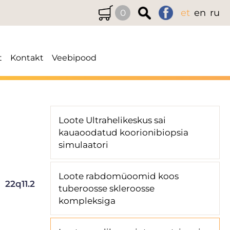
et
en
ru
0
t
Kontakt
Veebipood
Loote Ultrahelikeskus sai
kauaoodatud koorionibiopsia
simulaatori
Loote rabdomüoomid koos
22q11.2
tuberoosse skleroosse
kompleksiga