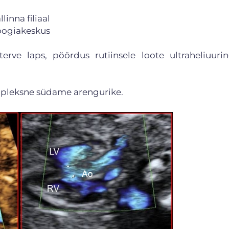
inna filiaal
loogiakeskus
rve laps, pöördus rutiinsele loote ultraheliuurin
ompleksne südame arengurike.