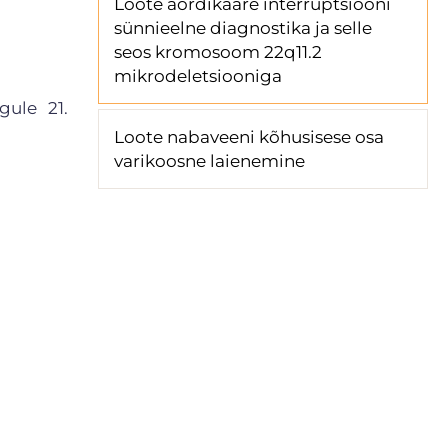
Loote aordikaare interruptsiooni
sünnieelne diagnostika ja selle
seos kromosoom 22q11.2
mikrodeletsiooniga
gule 21.
Loote nabaveeni kõhusisese osa
varikoosne laienemine