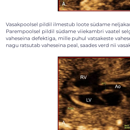
Vasakpoolsel pildil ilmestub loote südame neljakam
Parempoolsel pildil südame viiekambri vaatel se
vaheseina defektiga, mille puhul vatsakeste vahes
nagu ratsutab vaheseina peal, saades verd nii vasa