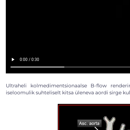
Ultraheli kolmedimentsionaalse B-flow render
iseloomulik suhteliselt kitsa üleneva aordi sirge k