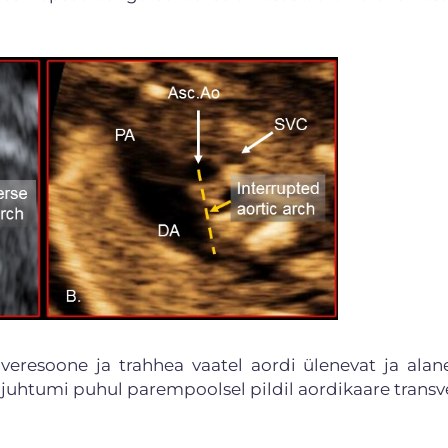
 veresoone ja trahhea vaatel aordi ülenevat ja alan
 juhtumi puhul parempoolsel pildil aordikaare transv