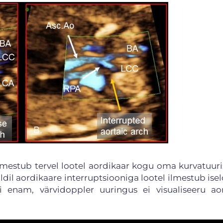
 ilmestub tervel lootel aordikaar kogu oma kurvatuuri
ldil aordikaare interruptsiooniga lootel ilmestub ise
i enam, värvidoppler uuringus ei visualiseeru ao