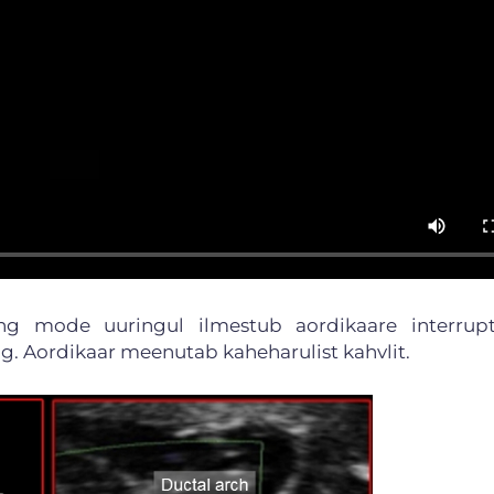
ing mode uuringul ilmestub aordikaare interrupt
ulg. Aordikaar meenutab kaheharulist kahvlit.