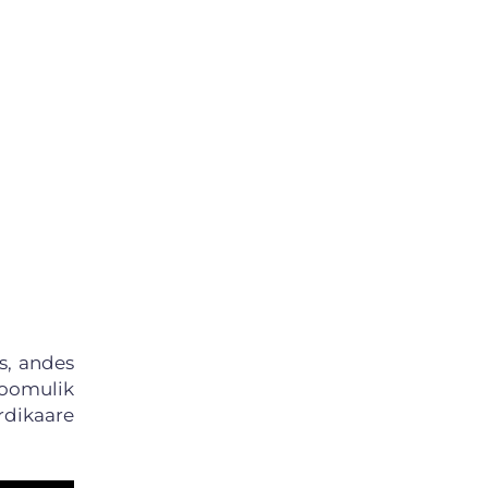
s, andes
loomulik
rdikaare