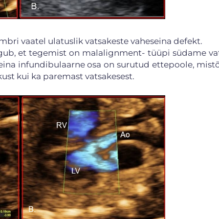
bri vaatel ulatuslik vatsakeste vaheseina defekt.
lgub, et tegemist on malalignment- tüüpi südame va
eina infundibulaarne osa on surutud ettepoole, mistõ
kust kui ka paremast vatsakesest.