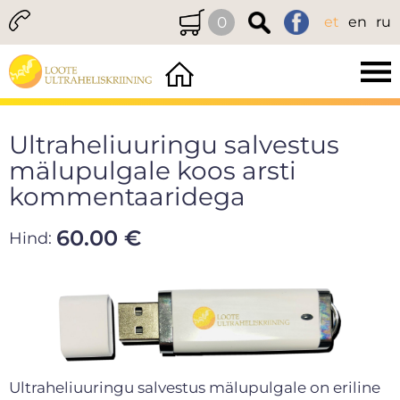
0
et
en
ru
Ultraheliuuringu salvestus
mälupulgale koos arsti
kommentaaridega
60.00 €
Hind:
Ultraheliuuringu salvestus mälupulgale on eriline