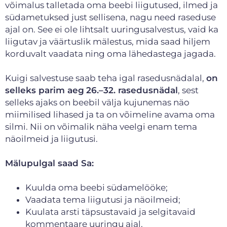
võimalus talletada oma beebi liigutused, ilmed ja
südametuksed just sellisena, nagu need raseduse
ajal on. See ei ole lihtsalt uuringusalvestus, vaid ka
liigutav ja väärtuslik mälestus, mida saad hiljem
korduvalt vaadata ning oma lähedastega jagada.
Kuigi salvestuse saab teha igal rasedusnädalal,
on
selleks parim aeg
26.–32. rasedusnädal
, sest
selleks ajaks on beebil välja kujunemas näo
miimilised lihased ja ta on võimeline avama oma
silmi. Nii on võimalik näha veelgi enam tema
näoilmeid ja liigutusi.
Mälupulgal saad Sa:
Kuulda oma beebi südamelööke;
Vaadata tema liigutusi ja näoilmeid;
Kuulata arsti täpsustavaid ja selgitavaid
kommentaare uuringu ajal.