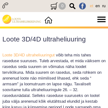
0
et
en
ru
Loote 3D/4D ultraheliuuring
Loote 3D/4D ultraheliuuringut
võib teha mis tahes
raseduse suuruses. Tuleb arvestada, et mida väiksem on
rasedus seda suurem on võimalus näha loodet
terviklikuna. Mida suurem on rasedus, seda rohkem on
arenenud loote näo miimilised lihased, ehk seda “
armsam” ja loomutruum on lapse nägu. Tavaliselt
soovitame tulla ultraheliuuringule 26. – 32.
rasedusnädalal. Selleks raseduse suuruseks on lootel
juba välja arenenud kõik elutähtsad elundid ja kestab
kiire kasvu ja küpsemise periood Loode sarnaneb oma