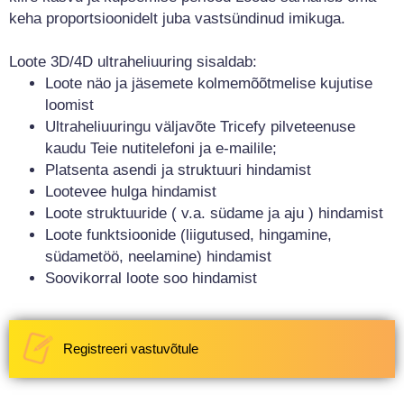
keha proportsioonidelt juba vastsündinud imikuga.
Loote 3D/4D ultraheliuuring sisaldab:
Loote näo ja jäsemete kolmemõõtmelise kujutise
loomist
Ultraheliuuringu väljavõte Tricefy pilveteenuse
kaudu Teie nutitelefoni ja e-mailile;
Platsenta asendi ja struktuuri hindamist
Lootevee hulga hindamist
Loote struktuuride ( v.a. südame ja aju ) hindamist
Loote funktsioonide (liigutused, hingamine,
südametöö, neelamine) hindamist
Soovikorral loote soo hindamist
Registreeri vastuvõtule