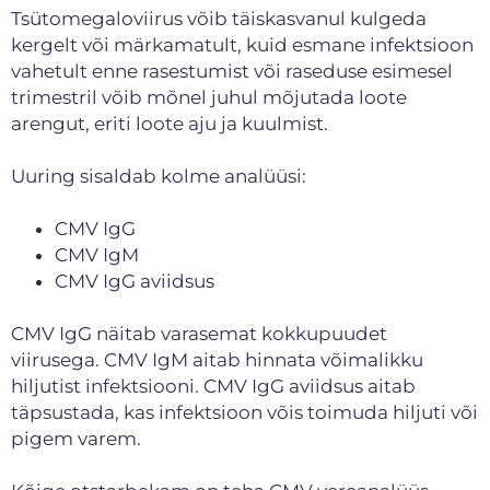
Tsütomegaloviirus võib täiskasvanul kulgeda
kergelt või märkamatult, kuid esmane infektsioon
vahetult enne rasestumist või raseduse esimesel
trimestril võib mõnel juhul mõjutada loote
arengut, eriti loote aju ja kuulmist.
Uuring sisaldab kolme analüüsi:
CMV IgG
CMV IgM
CMV IgG aviidsus
CMV IgG näitab varasemat kokkupuudet
viirusega. CMV IgM aitab hinnata võimalikku
hiljutist infektsiooni. CMV IgG aviidsus aitab
täpsustada, kas infektsioon võis toimuda hiljuti või
pigem varem.