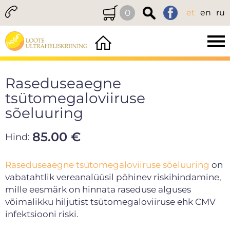
0
et
en
ru
Raseduseaegne
tsütomegaloviiruse
sõeluuring
85.00 €
Hind:
Raseduseaegne
tsütomegaloviiruse
sõeluuring
on
vabatahtlik vereanalüüsil põhinev riskihindamine,
mille eesmärk on hinnata raseduse alguses
võimalikku hiljutist tsütomegaloviiruse ehk CMV
infektsiooni riski.