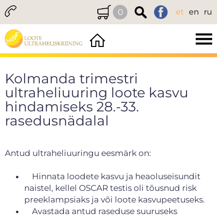
0
et
en
ru
Kolmanda trimestri
ultraheliuuring loote kasvu
hindamiseks 28.-33.
rasedusnädalal
Antud ultraheliuuringu eesmärk on:
Hinnata loodete kasvu ja heaoluseisundit
naistel, kellel OSCAR testis oli tõusnud risk
preeklampsiaks ja või loote kasvupeetuseks.
Avastada antud raseduse suuruseks