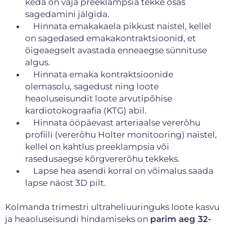
keda on vaja preeklampsia tekke osas
sagedamini jälgida.
Hinnata emakakaela pikkust naistel, kellel
on sagedased emakakontraktsioonid, et
õigeaegselt avastada enneaegse sünnituse
algus.
Hinnata emaka kontraktsioonide
olemasolu, sagedust ning loote
heaoluseisundit loote arvutipõhise
kardiotokograafia (KTG) abil.
Hinnata ööpäevast arteriaalse vererõhu
profiili (vererõhu Holter monitooring) naistel,
kellel on kahtlus preeklampsia või
rasedusaegse kõrgvererõhu tekkeks.
Lapse hea asendi korral on võimalus saada
lapse näost 3D pilt.
Kolmanda trimestri ultraheliuuringuks loote kasvu
ja heaoluseisundi hindamiseks on
parim aeg 32-