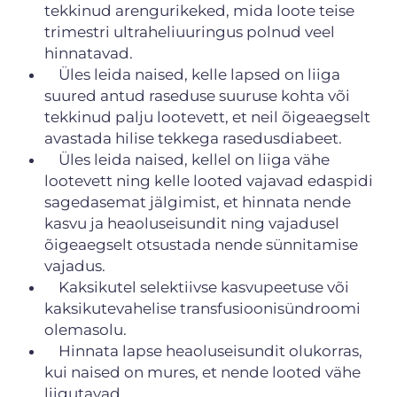
tekkinud arengurikeked, mida loote teise
trimestri ultraheliuuringus polnud veel
hinnatavad.
Üles leida naised, kelle lapsed on liiga
suured antud raseduse suuruse kohta või
tekkinud palju lootevett, et neil õigeaegselt
avastada hilise tekkega rasedusdiabeet.
Üles leida naised, kellel on liiga vähe
lootevett ning kelle looted vajavad edaspidi
sagedasemat jälgimist, et hinnata nende
kasvu ja heaoluseisundit ning vajadusel
õigeaegselt otsustada nende sünnitamise
vajadus.
Kaksikutel selektiivse kasvupeetuse või
kaksikutevahelise transfusioonisündroomi
olemasolu.
Hinnata lapse heaoluseisundit olukorras,
kui naised on mures, et nende looted vähe
liigutavad.