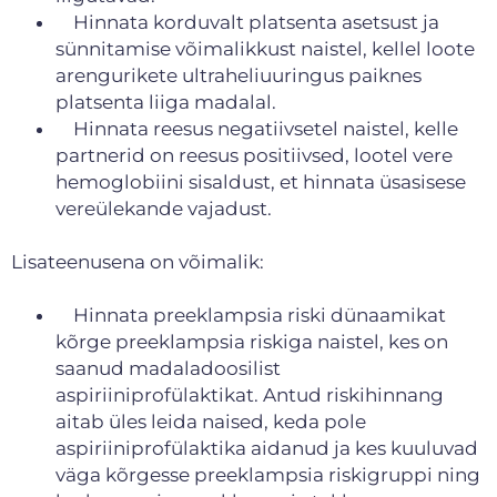
Hinnata korduvalt platsenta asetsust ja
sünnitamise võimalikkust naistel, kellel loote
arengurikete ultraheliuuringus paiknes
platsenta liiga madalal.
Hinnata reesus negatiivsetel naistel, kelle
partnerid on reesus positiivsed, lootel vere
hemoglobiini sisaldust, et hinnata üsasisese
vereülekande vajadust.
Lisateenusena on võimalik:
Hinnata preeklampsia riski dünaamikat
kõrge preeklampsia riskiga naistel, kes on
saanud madaladoosilist
aspiriiniprofülaktikat. Antud riskihinnang
aitab üles leida naised, keda pole
aspiriiniprofülaktika aidanud ja kes kuuluvad
väga kõrgesse preeklampsia riskigruppi ning