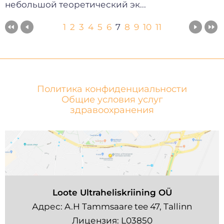
небольшой теоретический эк...
1
2
3
4
5
6
7
8
9
10
11
Политика конфиденциальности
Общие условия услуг
здравоохранения
Loote Ultraheliskriining OÜ
Адрес: A.H Tammsaare tee 47, Tallinn
Лицензия: L03850