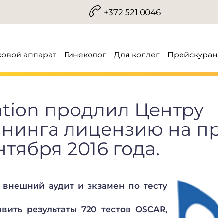
+372 521 0046
ковой аппарат
Гинеколог
Для коллег
Прейскуран
ation продлил Центру
ининга лицензию на п
нтября 2016 года.
внешний аудит и экзамен по тесту
вить результаты 720 тестов OSCAR,