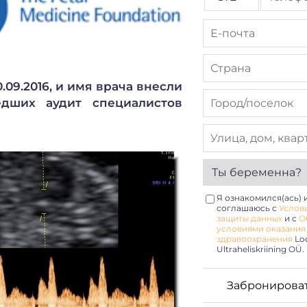
09.2016, и имя врача внесли
ших аудит специалистов
Я ознакомился(ась) 
соглашаюсь с
Услов
защиты данных
и с
О
условиями оказания
здравоохранения
Lo
Ultraheliskriining OÜ.