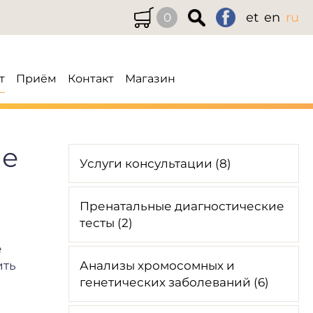
et
en
ru
0
т
Приём
Контакт
Магазин
ие
Услуги консультации (8)
Пренатальные диагностические
тесты (2)
е
ить
Анализы хромосомных и
генетических заболеваний (6)