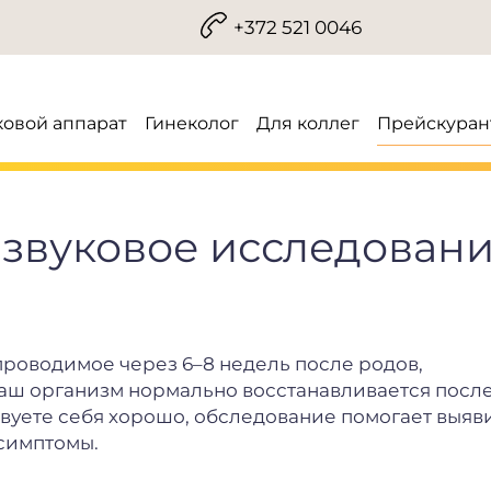
+372 521 0046
ковой аппарат
Гинеколог
Для коллег
Прейскуран
азвуковое исследован
роводимое через 6–8 недель после родов,
 ваш организм нормально восстанавливается посл
твуете себя хорошо, обследование помогает выяв
 симптомы.