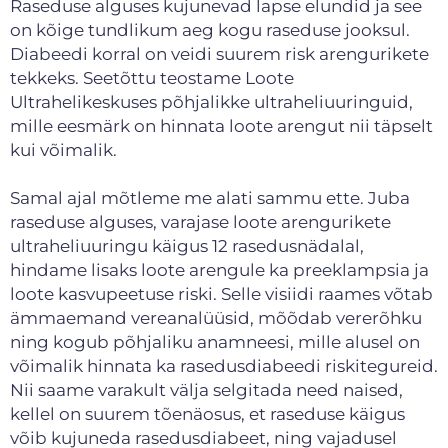
Raseduse alguses kujunevad lapse elundid ja see
on kõige tundlikum aeg kogu raseduse jooksul.
Diabeedi korral on veidi suurem risk arengurikete
tekkeks. Seetõttu teostame Loote
Ultrahelikeskuses põhjalikke ultraheliuuringuid,
mille eesmärk on hinnata loote arengut nii täpselt
kui võimalik.
Samal ajal mõtleme me alati sammu ette. Juba
raseduse alguses, varajase loote arengurikete
ultraheliuuringu käigus 12 rasedusnädalal,
hindame lisaks loote arengule ka preeklampsia ja
loote kasvupeetuse riski. Selle visiidi raames võtab
ämmaemand vereanalüüsid, mõõdab vererõhku
ning kogub põhjaliku anamneesi, mille alusel on
võimalik hinnata ka rasedusdiabeedi riskitegureid.
Nii saame varakult välja selgitada need naised,
kellel on suurem tõenäosus, et raseduse käigus
võib kujuneda rasedusdiabeet, ning vajadusel