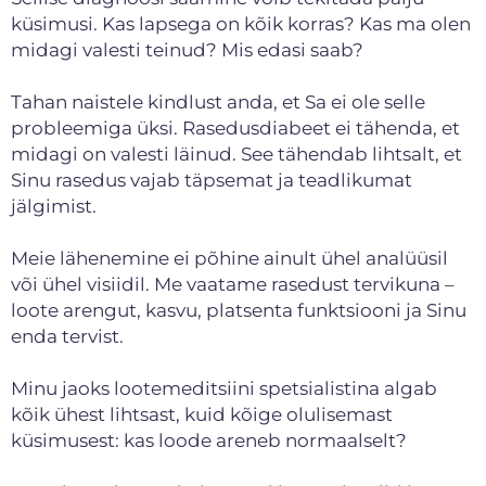
küsimusi. Kas lapsega on kõik korras? Kas ma olen
midagi valesti teinud? Mis edasi saab?
Tahan naistele kindlust anda, et Sa ei ole selle
probleemiga üksi. Rasedusdiabeet ei tähenda, et
midagi on valesti läinud. See tähendab lihtsalt, et
Sinu rasedus vajab täpsemat ja teadlikumat
jälgimist.
Meie lähenemine ei põhine ainult ühel analüüsil
või ühel visiidil. Me vaatame rasedust tervikuna –
loote arengut, kasvu, platsenta funktsiooni ja Sinu
enda tervist.
Minu jaoks lootemeditsiini spetsialistina algab
kõik ühest lihtsast, kuid kõige olulisemast
küsimusest: kas loode areneb normaalselt?