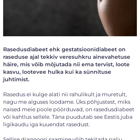
Rasedusdiabeet ehk gestatsioonidiabeet on
raseduse ajal tekkiv veresuhkru ainevahetuse
häire, mis võib mõjutada nii ema tervist, loote
kasvu, lootevee hulka kui ka sünnituse
juhtimist.
Rasedus ei kulge alati nii rahulikult ja muretult,
nagu me alguses loodame. Üks põhjustest, miks
naised meie poole pöörduvad, on rasedusdiabeet
või kahtlus sellele. Täna puudutab see Eestis juba
ligikaudu iga kuuendat rasedust.
Sellise diagnoosi saamine võib tekitada palju