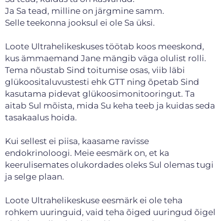
Ja Sa tead, milline on järgmine samm.
Selle teekonna jooksul ei ole Sa üksi.
Loote Ultrahelikeskuses töötab koos meeskond,
kus ämmaemand Jane mängib väga olulist rolli.
Tema nõustab Sind toitumise osas, viib läbi
glükoositaluvustesti ehk GTT ning õpetab Sind
kasutama pidevat glükoosimonitooringut. Ta
aitab Sul mõista, mida Su keha teeb ja kuidas seda
tasakaalus hoida.
Kui sellest ei piisa, kaasame ravisse
endokrinoloogi. Meie eesmärk on, et ka
keerulisemates olukordades oleks Sul olemas tugi
ja selge plaan.
Loote Ultrahelikeskuse eesmärk ei ole teha
rohkem uuringuid, vaid teha õiged uuringud õigel