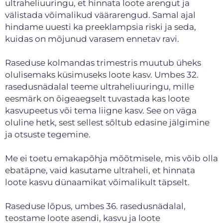
ultraheliuuringu, et hinnata loote arengut ja
välistada võimalikud väärarengud. Samal ajal
hindame uuesti ka preeklampsia riski ja seda,
kuidas on mõjunud varasem ennetav ravi.
Raseduse kolmandas trimestris muutub üheks
olulisemaks küsimuseks loote kasv. Umbes 32.
rasedusnädalal teeme ultraheliuuringu, mille
eesmärk on õigeaegselt tuvastada kas loote
kasvupeetus või tema liigne kasv. See on väga
oluline hetk, sest sellest sõltub edasine jälgimine
ja otsuste tegemine.
Me ei toetu emakapõhja mõõtmisele, mis võib olla
ebatäpne, vaid kasutame ultraheli, et hinnata
loote kasvu dünaamikat võimalikult täpselt.
Raseduse lõpus, umbes 36. rasedusnädalal,
teostame loote asendi, kasvu ja loote