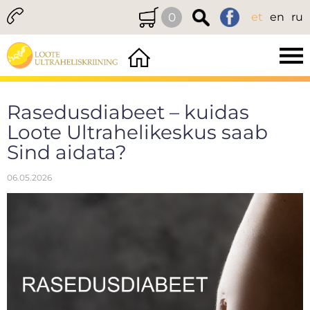
0
et
en
ru
Rasedusdiabeet – kuidas
Loote Ultrahelikeskus saab
Sind aidata?
06.05.2026