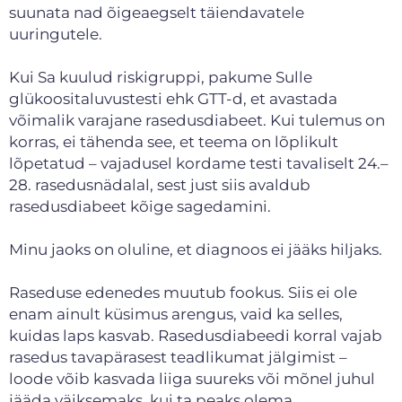
suunata nad õigeaegselt täiendavatele
uuringutele.
Kui Sa kuulud riskigruppi, pakume Sulle
glükoositaluvustesti ehk GTT-d, et avastada
võimalik varajane rasedusdiabeet. Kui tulemus on
korras, ei tähenda see, et teema on lõplikult
lõpetatud – vajadusel kordame testi tavaliselt 24.–
28. rasedusnädalal, sest just siis avaldub
rasedusdiabeet kõige sagedamini.
Minu jaoks on oluline, et diagnoos ei jääks hiljaks.
Raseduse edenedes muutub fookus. Siis ei ole
enam ainult küsimus arengus, vaid ka selles,
kuidas laps kasvab. Rasedusdiabeedi korral vajab
rasedus tavapärasest teadlikumat jälgimist –
loode võib kasvada liiga suureks või mõnel juhul
jääda väiksemaks, kui ta peaks olema.