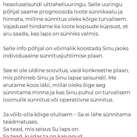
heaoluseisundi ultraheliuuringu. Selle uuringu
põhjal saame prognoosida loote sünnikaalu ja
hinnata, milline sünnitus oleks kõige turvalisem.
Vajadusel hindame ka loote kopsude küpsust, et
aru saada, kas laps on sünniks valmis.
Selle info põhjal on võimalik koostada Sinu jaoks
individuaalne sünnitusjuhtimise plaan.
See ei ole üldine soovitus, vaid konkreetne plaan,
mis põhineb Sinu ja Sinu lapse seisundil. Me
arutame koos läbi, millal oleks õige aeg
sünnitama minna ja kas Sinu puhul on turvalisem
loomulik sünnitus või operatiivne sünnitus.
Ja võib-olla kõige olulisem – Sa ei lähe sünnitama
teadmatuses.
Sa tead, mis seisus Su laps on.
Sa tead, kuidas ta on kasvanud.