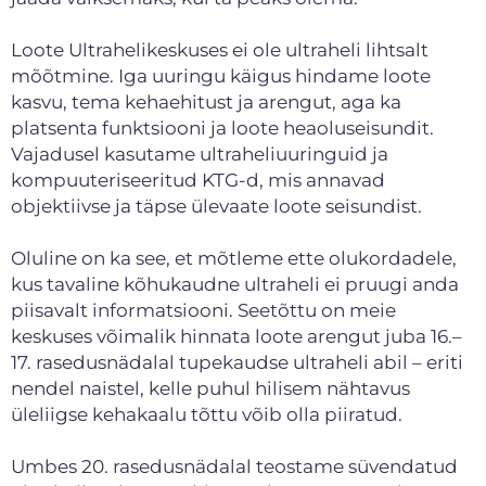
Loote Ultrahelikeskuses ei ole ultraheli lihtsalt
mõõtmine. Iga uuringu käigus hindame loote
kasvu, tema kehaehitust ja arengut, aga ka
platsenta funktsiooni ja loote heaoluseisundit.
Vajadusel kasutame ultraheliuuringuid ja
kompuuteriseeritud KTG-d, mis annavad
objektiivse ja täpse ülevaate loote seisundist.
Oluline on ka see, et mõtleme ette olukordadele,
kus tavaline kõhukaudne ultraheli ei pruugi anda
piisavalt informatsiooni. Seetõttu on meie
keskuses võimalik hinnata loote arengut juba 16.–
17. rasedusnädalal tupekaudse ultraheli abil – eriti
nendel naistel, kelle puhul hilisem nähtavus
üleliigse kehakaalu tõttu võib olla piiratud.
Umbes 20. rasedusnädalal teostame süvendatud