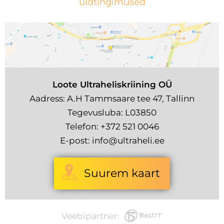
üldtingimused
Loote Ultraheliskriining OÜ
Aadress: A.H Tammsaare tee 47, Tallinn
Tegevusluba: L03850
Telefon:
+372 521 0046
E-post:
info@ultraheli.ee
Suurem kaart
Veebipartner: