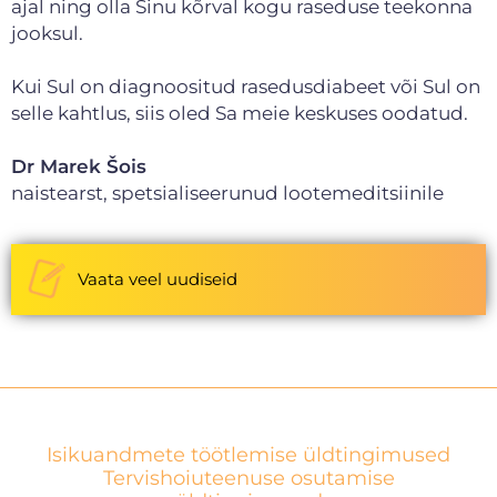
ajal ning olla Sinu kõrval kogu raseduse teekonna
jooksul.
Kui Sul on diagnoositud rasedusdiabeet või Sul on
selle kahtlus, siis oled Sa meie keskuses oodatud.
Dr Marek Šois
naistearst, spetsialiseerunud lootemeditsiinile
Vaata veel uudiseid
Isikuandmete töötlemise üldtingimused
Tervishoiuteenuse osutamise