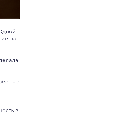
 Одной
ние на
Сделала
абет не
ность в