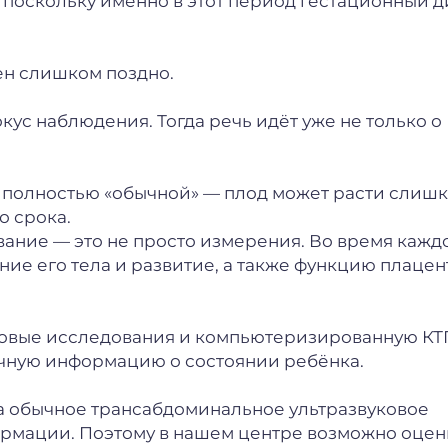
 поскольку именно в этот период гестационный д
ен слишком поздно.
ус наблюдения. Тогда речь идёт уже не только о
ь полностью «обычной» — плод может расти слиш
о срока.
ование — это не просто измерения. Во время кажд
ие его тела и развитие, а также функцию плацен
овые исследования и компьютеризированную КТГ
очную информацию о состоянии ребёнка.
да обычное трансабдоминальное ультразвуковое
ормации. Поэтому в нашем центре возможно оцен