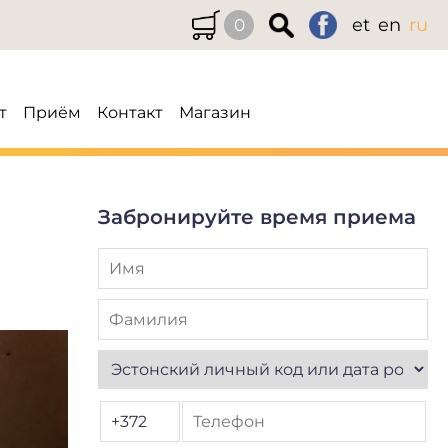
et
en
ru
0
т
Приём
Контакт
Магазин
Забронируйте время приема