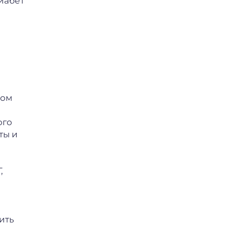
иабет
ком
ого
ты и
,
ить