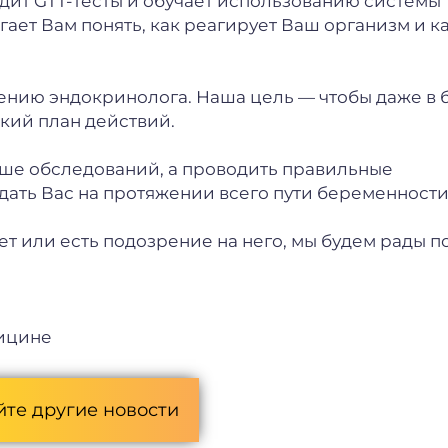
одит GTT-тесты и обучает использованию системы
ает Вам понять, как реагирует Ваш организм и к
чению эндокринолога. Наша цель — чтобы даже в 
кий план действий.
льше обследований, а проводить правильные
ать Вас на протяжении всего пути беременности
т или есть подозрение на него, мы будем рады п
дицине
йте другие новости