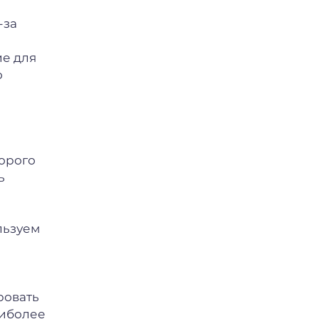
-за
ие для
о
орого
ь
льзуем
ровать
аиболее