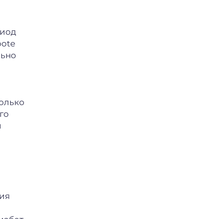
риод
oote
льно
только
го
й
ния
ы