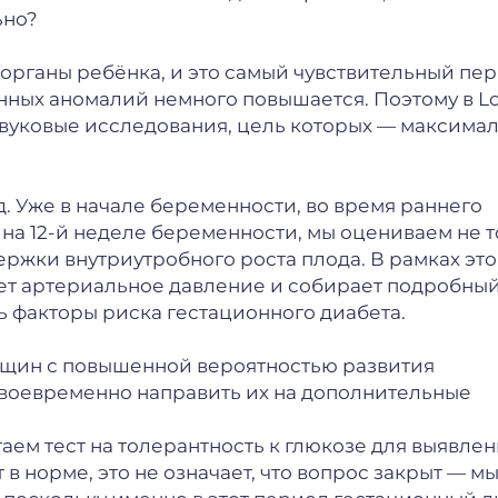
ьно?
органы ребёнка, и это самый чувствительный пе
нных аномалий немного повышается. Поэтому в L
азвуковые исследования, цель которых — максима
. Уже в начале беременности, во время раннего
 на 12-й неделе беременности, мы оцениваем не 
ержки внутриутробного роста плода. В рамках это
яет артериальное давление и собирает подробны
ь факторы риска гестационного диабета.
нщин с повышенной вероятностью развития
своевременно направить их на дополнительные
гаем тест на толерантность к глюкозе для выявле
 в норме, это не означает, что вопрос закрыт — м