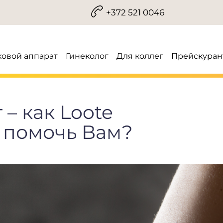
+372 521 0046
ковой аппарат
Гинеколог
Для коллег
Прейскуран
– как Loote
т помочь Вам?