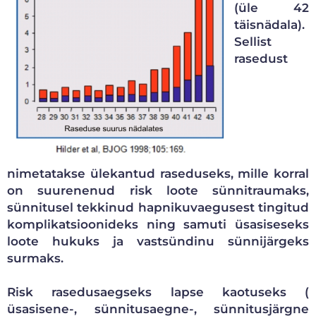
(üle 42
täisnädala).
Sellist
rasedust
nimetatakse ülekantud raseduseks, mille korral
on suurenenud risk loote sünnitraumaks,
sünnitusel tekkinud hapnikuvaegusest tingitud
komplikatsioonideks ning samuti üsasiseseks
loote hukuks ja vastsündinu sünnijärgeks
surmaks.
Risk rasedusaegseks lapse kaotuseks (
üsasisene-, sünnitusaegne-, sünnitusjärgne