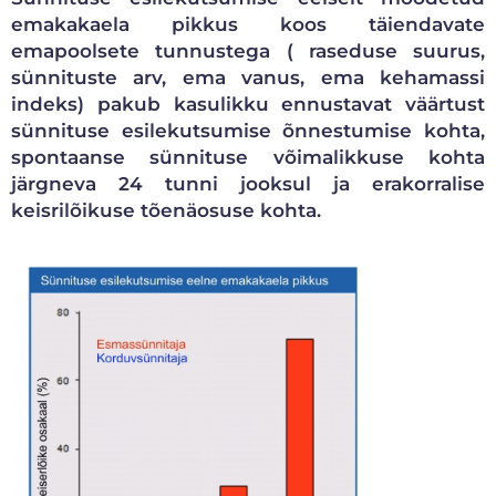
emakakaela pikkus koos täiendavate
emapoolsete tunnustega ( raseduse suurus,
sünnituste arv, ema vanus, ema kehamassi
indeks) pakub kasulikku ennustavat väärtust
sünnituse esilekutsumise õnnestumise kohta,
spontaanse sünnituse võimalikkuse kohta
järgneva 24 tunni jooksul ja erakorralise
keisrilõikuse tõenäosuse kohta.