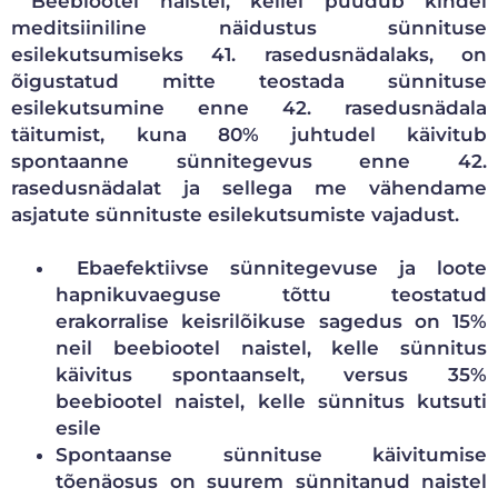
Beebiootel naistel, kellel puudub kindel
meditsiiniline näidustus sünnituse
esilekutsumiseks 41. rasedusnädalaks, on
õigustatud mitte teostada sünnituse
esilekutsumine enne 42. rasedusnädala
täitumist, kuna 80% juhtudel käivitub
spontaanne sünnitegevus enne 42.
rasedusnädalat ja sellega me vähendame
asjatute sünnituste esilekutsumiste vajadust.
Ebaefektiivse sünnitegevuse ja loote
hapnikuvaeguse tõttu teostatud
erakorralise keisrilõikuse sagedus on 15%
neil beebiootel naistel, kelle sünnitus
käivitus spontaanselt, versus 35%
beebiootel naistel, kelle sünnitus kutsuti
esile
Spontaanse sünnituse käivitumise
tõenäosus on suurem sünnitanud naistel