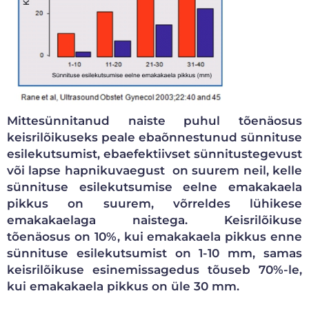
Mittesünnitanud naiste puhul tõenäosus
keisrilõikuseks peale ebaõnnestunud sünnituse
esilekutsumist, ebaefektiivset sünnitustegevust
või lapse hapnikuvaegust on suurem neil, kelle
sünnituse esilekutsumise eelne emakakaela
pikkus on suurem, võrreldes lühikese
emakakaelaga naistega. Keisrilõikuse
tõenäosus on 10%, kui emakakaela pikkus enne
sünnituse esilekutsumist on 1-10 mm, samas
keisrilõikuse esinemissagedus tõuseb 70%-le,
kui emakakaela pikkus on üle 30 mm.