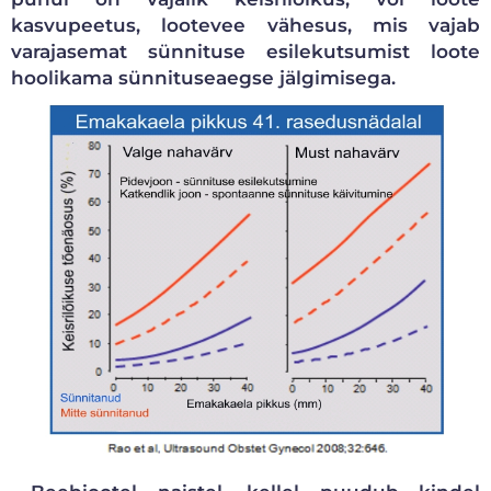
kasvupeetus, lootevee vähesus, mis vajab
varajasemat sünnituse esilekutsumist loote
hoolikama sünnituseaegse jälgimisega.