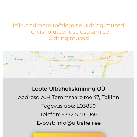
Isikuandmete töötlemise üldtingimused
Tervishoiuteenuse osutamise
üldtingimused
Loote Ultraheliskriining OÜ
Aadress: A.H Tammsaare tee 47, Tallinn
Tegevusluba: L03850
Telefon:
+372 521 0046
E-post:
info@ultraheli.ee