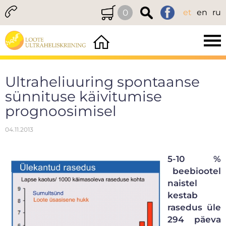
0
et
en
ru
Ultraheliuuring spontaanse
sünnituse käivitumise
prognoosimisel
04.11.2013
5-10 %
beebiootel
naistel
kestab
rasedus üle
294 päeva