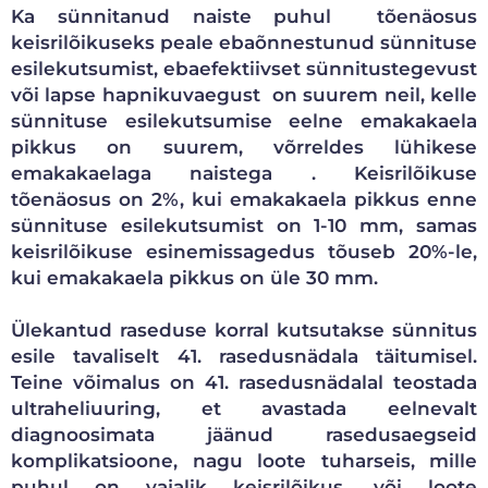
Ka sünnitanud naiste puhul tõenäosus
keisrilõikuseks peale ebaõnnestunud sünnituse
esilekutsumist, ebaefektiivset sünnitustegevust
või lapse hapnikuvaegust on suurem neil, kelle
sünnituse esilekutsumise eelne emakakaela
pikkus on suurem, võrreldes lühikese
emakakaelaga naistega . Keisrilõikuse
tõenäosus on 2%, kui emakakaela pikkus enne
sünnituse esilekutsumist on 1-10 mm, samas
keisrilõikuse esinemissagedus tõuseb 20%-le,
kui emakakaela pikkus on üle 30 mm.
Ülekantud raseduse korral kutsutakse sünnitus
esile tavaliselt 41. rasedusnädala täitumisel.
Teine võimalus on 41. rasedusnädalal teostada
ultraheliuuring, et avastada eelnevalt
diagnoosimata jäänud rasedusaegseid
komplikatsioone, nagu loote tuharseis, mille
puhul on vajalik keisrilõikus, või loote