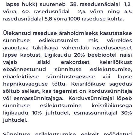
lapse hukk) suureneb 38. rasedusnädalal 1,2
võrra, 40. rasedusnädal 2,4 võrra ning 43.
rasedusnädalal 5,8 võrra 1000 raseduse kohta.
Ülekantud raseduse ärahoidmiseks kasutatakse
sünnituse esilekutsumist, mis võrreldes
äraootava taktikaga vähendab rasedusaegset
lapse kaotust. Ligikaudu 20% beebiootel naisi
vajab siiski erakordset keisrilõikust
ebaõnnestunud sünnituse esilekutsumise,
ebaefektiivse sünnitustegevuse või lapse
hapnikuvaeguse tõttu. Keisrilõikuse sagedus
sõltub sellest, kas tegemist on korduvsünnitaja
või esmassünnitajaga. Korduvsünnitajal lõpeb
sünnituse esilekutsumine keisrilõikusega
ligikaudu 10% juhtudel, esmassünnitajal 30%
juhtudel.
Sünnituse esilekutsumise eelselt mõõdetud