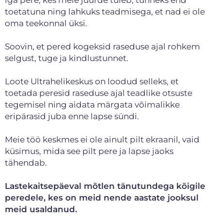
toetatuna ning lahkuks teadmisega, et nad ei ole
oma teekonnal üksi.
Soovin, et pered kogeksid raseduse ajal rohkem
selgust, tuge ja kindlustunnet.
Loote Ultrahelikeskus on loodud selleks, et
toetada peresid raseduse ajal teadlike otsuste
tegemisel ning aidata märgata võimalikke
eripärasid juba enne lapse sündi.
Meie töö keskmes ei ole ainult pilt ekraanil, vaid
küsimus, mida see pilt pere ja lapse jaoks
tähendab.
Lastekaitsepäeval mõtlen tänutundega kõigile
peredele, kes on meid nende aastate jooksul
meid usaldanud.