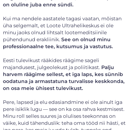
on oluline juba enne sündi.
Kui ma nendele aastatele tagasi vaatan, mõistan
üha selgemalt, et Loote Ultrahelikeskus ei ole
minu jaoks olnud lihtsalt lootemeditsiinile
pühendunud erakliinik.
See on olnud minu
professionaalne tee, kutsumus ja vastutus.
Eesti tulevikust rääkides räägime sageli
majandusest, julgeolekust ja poliitikast.
Palju
harvem räägime sellest, et iga laps, kes sünnib
oodatuna ja armastatuna turvalisse keskkonda,
on osa meie ühisest tulevikust.
Pere, lapsed ja elu edasiandmine ei ole ainult iga
pere isiklik lugu — see on ka osa rahva kestmisest.
Minu roll selles suures ja olulises teekonnas on
väike, kuid tähenduslik: teha oma tööd nii hästi, et
iga pere, kes meie juurde tuleb, tunneks end