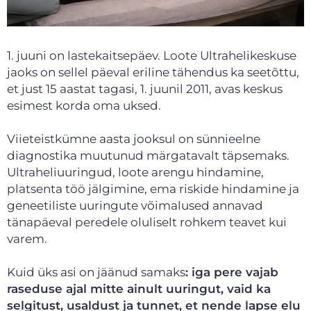
1. juuni on lastekaitsepäev. Loote Ultrahelikeskuse
jaoks on sellel päeval eriline tähendus ka seetõttu,
et just 15 aastat tagasi, 1. juunil 2011, avas keskus
esimest korda oma uksed.
Viieteistkümne aasta jooksul on sünnieelne
diagnostika muutunud märgatavalt täpsemaks.
Ultraheliuuringud, loote arengu hindamine,
platsenta töö jälgimine, ema riskide hindamine ja
geneetiliste uuringute võimalused annavad
tänapäeval peredele oluliselt rohkem teavet kui
varem.
Kuid üks asi on jäänud samaks
: iga pere vajab
raseduse ajal mitte ainult uuringut, vaid ka
selgitust, usaldust ja tunnet, et nende lapse elu