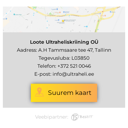
Loote Ultraheliskriining OÜ
Aadress: A.H Tammsaare tee 47, Tallinn
Tegevusluba: L03850
Telefon:
+372 521 0046
E-post:
info@ultraheli.ee
Suurem kaart
Veebipartner: