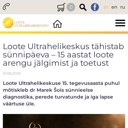
0
et
en
ru
Loote Ultrahelikeskus tähistab
sünnipäeva – 15 aastat loote
arengu jälgimist ja toetust
01.06.2026
Loote Ultrahelikeskuse 15. tegevusaasta puhul
mõtiskleb dr Marek Šois sünnieelse
diagnostika, perede turvatunde ja iga lapse
väärtuse üle.