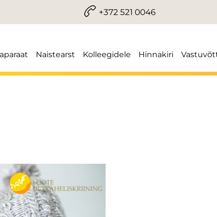
+372 521 0046
iaparaat
Naistearst
Kolleegidele
Hinnakiri
Vastuvõt