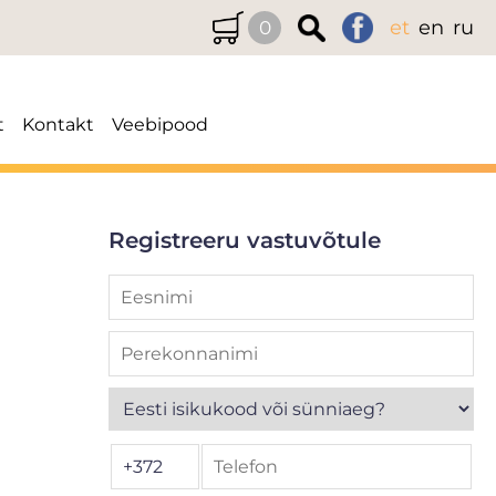
et
en
ru
0
t
Kontakt
Veebipood
Registreeru vastuvõtule