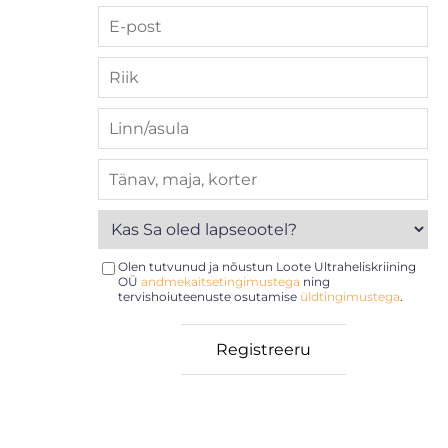
Olen tutvunud ja nõustun Loote Ultraheliskriining
OÜ
andmekaitsetingimustega
ning
tervishoiuteenuste osutamise
üldtingimustega
.