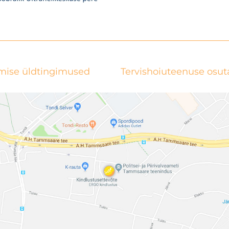
mise üldtingimused
Tervishoiuteenuse osu