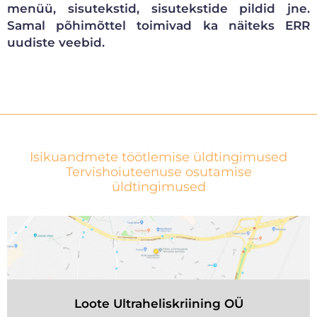
menüü, sisutekstid, sisutekstide pildid jne.
Samal põhimõttel toimivad ka näiteks ERR
uudiste veebid.
Isikuandmete töötlemise üldtingimused
Tervishoiuteenuse osutamise
üldtingimused
Loote Ultraheliskriining OÜ