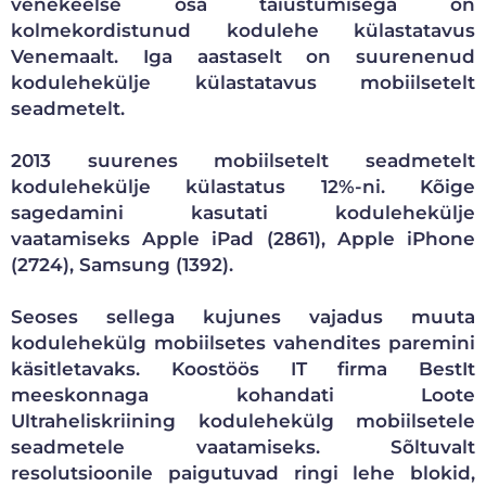
venekeelse osa täiustumisega on
kolmekordistunud kodulehe külastatavus
Venemaalt. Iga aastaselt on suurenenud
kodulehekülje külastatavus mobiilsetelt
seadmetelt.
2013 suurenes mobiilsetelt seadmetelt
kodulehekülje külastatus 12%-ni. Kõige
sagedamini kasutati kodulehekülje
vaatamiseks Apple iPad (2861), Apple iPhone
(2724), Samsung (1392).
Seoses sellega kujunes vajadus muuta
kodulehekülg mobiilsetes vahendites paremini
käsitletavaks. Koostöös IT firma BestIt
meeskonnaga kohandati Loote
Ultraheliskriining kodulehekülg mobiilsetele
seadmetele vaatamiseks. Sõltuvalt
resolutsioonile paigutuvad ringi lehe blokid,