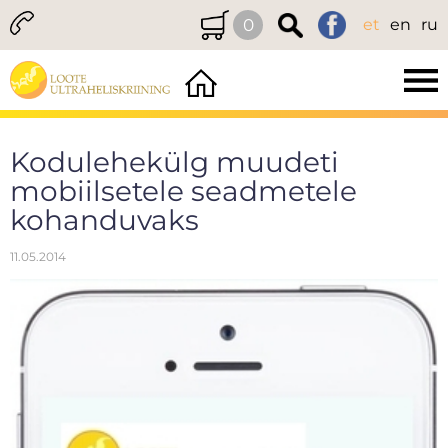
0
et
en
ru
Kodulehekülg muudeti
mobiilsetele seadmetele
kohanduvaks
11.05.2014