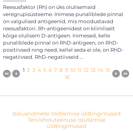
Reesusfaktor (Rh) on üks olulisemaid
veregrupisüsteeme. Inimese punaliblede pinnal
on valgulised antigeenid, mis moodustavad
reesusfaktori. Rh-antigeenidest on kliiniliselt
kõige olulisem D-antigeen. Inimesed, kelle
punaliblede pinnal on RhD-antigeen, on RhD-
positiivsed ning need, kellel seda ei ole, on RhD-
negatiivsed. RhD-negatiivseid ...
1
2
3
4
5
6
7
8
9
10
11
12
13
14
15
16
Isikuandmete töötlemise üldtingimused
Tervishoiuteenuse osutamise
üldtingimused