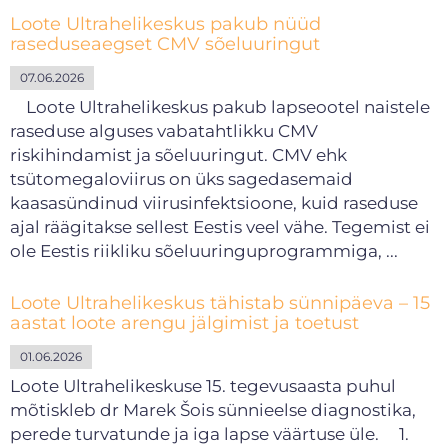
Loote Ultrahelikeskus pakub nüüd
raseduseaegset CMV sõeluuringut
07.06.2026
Loote Ultrahelikeskus pakub lapseootel naistele
raseduse alguses vabatahtlikku CMV
riskihindamist ja sõeluuringut. CMV ehk
tsütomegaloviirus on üks sagedasemaid
kaasasündinud viirusinfektsioone, kuid raseduse
ajal räägitakse sellest Eestis veel vähe. Tegemist ei
ole Eestis riikliku sõeluuringuprogrammiga, ...
Loote Ultrahelikeskus tähistab sünnipäeva – 15
aastat loote arengu jälgimist ja toetust
01.06.2026
Loote Ultrahelikeskuse 15. tegevusaasta puhul
mõtiskleb dr Marek Šois sünnieelse diagnostika,
perede turvatunde ja iga lapse väärtuse üle. 1.