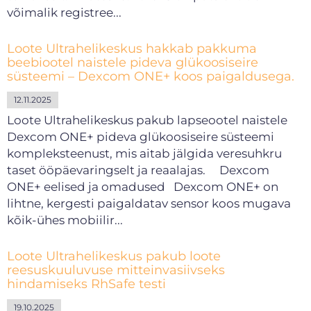
võimalik registree...
Loote Ultrahelikeskus hakkab pakkuma
beebiootel naistele pideva glükoosiseire
süsteemi – Dexcom ONE+ koos paigaldusega.
12.11.2025
Loote Ultrahelikeskus pakub lapseootel naistele
Dexcom ONE+ pideva glükoosiseire süsteemi
kompleksteenust, mis aitab jälgida veresuhkru
taset ööpäevaringselt ja reaalajas. Dexcom
ONE+ eelised ja omadused Dexcom ONE+ on
lihtne, kergesti paigaldatav sensor koos mugava
kõik-ühes mobiilir...
Loote Ultrahelikeskus pakub loote
reesuskuuluvuse mitteinvasiivseks
hindamiseks RhSafe testi
19.10.2025