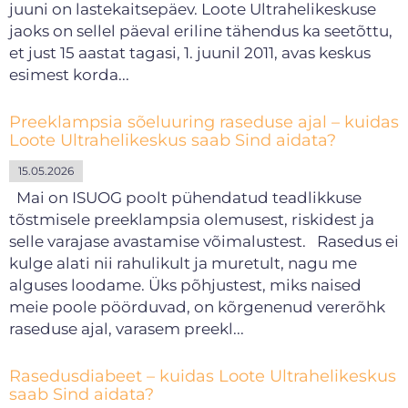
juuni on lastekaitsepäev. Loote Ultrahelikeskuse
jaoks on sellel päeval eriline tähendus ka seetõttu,
et just 15 aastat tagasi, 1. juunil 2011, avas keskus
esimest korda...
Preeklampsia sõeluuring raseduse ajal – kuidas
Loote Ultrahelikeskus saab Sind aidata?
15.05.2026
Mai on ISUOG poolt pühendatud teadlikkuse
tõstmisele preeklampsia olemusest, riskidest ja
selle varajase avastamise võimalustest. Rasedus ei
kulge alati nii rahulikult ja muretult, nagu me
alguses loodame. Üks põhjustest, miks naised
meie poole pöörduvad, on kõrgenenud vererõhk
raseduse ajal, varasem preekl...
Rasedusdiabeet – kuidas Loote Ultrahelikeskus
saab Sind aidata?