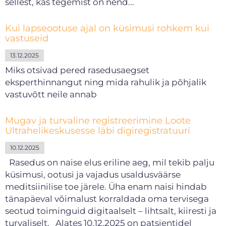
sellest, kas tegemist on nend...
Kui lapseootuse ajal on küsimusi rohkem kui
vastuseid
13.12.2025
Miks otsivad pered rasedusaegset
eksperthinnangut ning mida rahulik ja põhjalik
vastuvõtt neile annab
Mugav ja turvaline registreerimine Loote
Ultrahelikeskusesse läbi digiregistratuuri
10.12.2025
Rasedus on naise elus eriline aeg, mil tekib palju
küsimusi, ootusi ja vajadus usaldusväärse
meditsiinilise toe järele. Üha enam naisi hindab
tänapäeval võimalust korraldada oma tervisega
seotud toiminguid digitaalselt – lihtsalt, kiiresti ja
turvaliselt. Alates 10.12.2025 on patsientidel