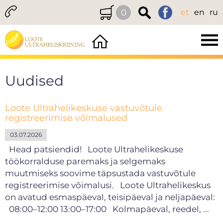
0
et
en
ru
Uudised
Loote Ultrahelikeskuse vastuvõtule
registreerimise võimalused
03.07.2026
Head patsiendid! Loote Ultrahelikeskuse
töökorralduse paremaks ja selgemaks
muutmiseks soovime täpsustada vastuvõtule
registreerimise võimalusi. Loote Ultrahelikeskus
on avatud esmaspäeval, teisipäeval ja neljapäeval:
08:00–12:00 13:00–17:00 Kolmapäeval, reedel, ...