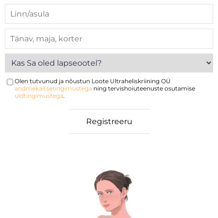
Olen tutvunud ja nõustun Loote Ultraheliskriining OÜ
andmekaitsetingimustega
ning tervishoiuteenuste osutamise
üldtingimustega
.
algava
al