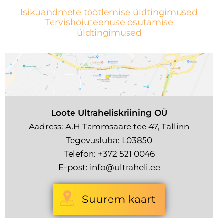
Isikuandmete töötlemise üldtingimused
Tervishoiuteenuse osutamise
üldtingimused
Loote Ultraheliskriining OÜ
Aadress: A.H Tammsaare tee 47, Tallinn
Tegevusluba: L03850
Telefon:
+372 521 0046
E-post:
info@ultraheli.ee
Suurem kaart