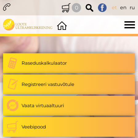
0
et
en
ru
Raseduskalkulaator
Registreeri vastuvõtule
Vaata virtuaaltuuri
Veebipood