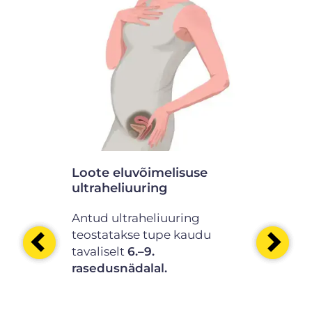
käigus
kakaela
eostatakse
a
Loote eluvõimelisuse
Väga vara
ultraheliuuring
arengurik
ultraheli
Antud ultraheliuuring
Antud ultr
teostatakse tupe kaudu
teostatak
tavaliselt
6.–9.
anduriga t
rasedusnädalal.
NIPT testi
rasedusnä