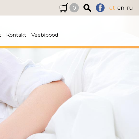
et
en
ru
0
t
Kontakt
Veebipood