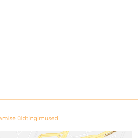
preeklampsia r
tamise üldtingimused