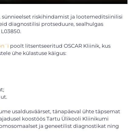
sünnieelset riskihindamist ja lootemeditsiinilisi
id diagnostilisi protseduure, sealhulgas
a L03850.
on´i
poolt litsentseeritud OSCAR Kliinik, kus
stele ühe külastuse käigus:
t;
ut.
ume usaldusväärset, tänapäeval ühte täpsemat
vajadusel koostöös Tartu Ülikooli Kliinikumi
romosomaalset ja geneetilist diagnostikat ning