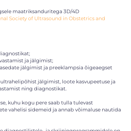
aegsele maatriksanduritega 3D/4D
onal Society of Ultrasound in Obstetrics and
diagnostikat;
astamist ja jälgimist;
 rasedate jälgimist ja preeklampsia õigeaegset
ltrahelipõhist jälgimist, loote kasvupeetuse ja
astamist ning diagnostikat.
e, kuhu kogu pere saab tulla tulevast
te vahelisi sidemeid ja annab võimaluse nautida
le diagnostilistele- ja skriiningprogrammidele on