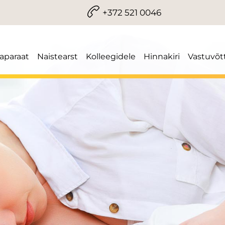
+372 521 0046
iaparaat
Naistearst
Kolleegidele
Hinnakiri
Vastuvõt