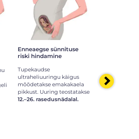
Enneaegse sünnituse
Loote arengu
riski hindamine
ultraheliuuri
Tupekaudse
Antud ultrahel
hu
ultraheliuuringu käigus
teostatakse ta
mõõdetakse emakakaela
pealt
20.–22.
eli
pikkust. Uuring teostatakse
rasedusnädala
12.–26. rasedusnädalal.
on väga detail
anatoomiliste 
hindamisega.
uuringu käigu
hinnata ka en
sünnituse riski