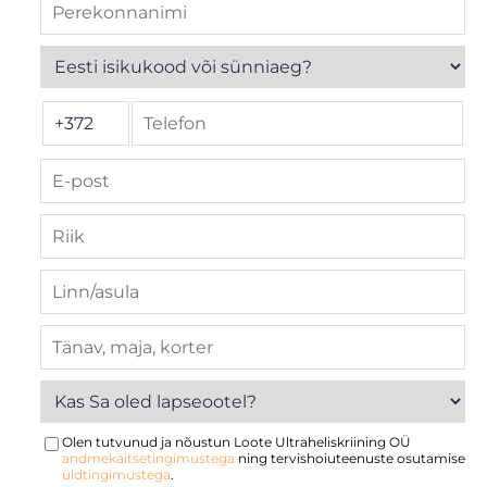
Olen tutvunud ja nõustun Loote Ultraheliskriining OÜ
andmekaitsetingimustega
ning tervishoiuteenuste osutamise
üldtingimustega
.