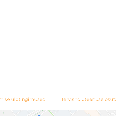
mise üldtingimused
Tervishoiuteenuse osu