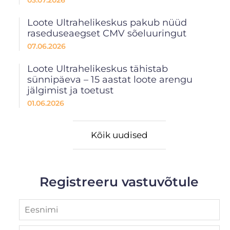
03.07.2026
Loote Ultrahelikeskus pakub nüüd
raseduseaegset CMV sõeluuringut
07.06.2026
Loote Ultrahelikeskus tähistab
sünnipäeva – 15 aastat loote arengu
jälgimist ja toetust
01.06.2026
Kõik uudised
Registreeru vastuvõtule