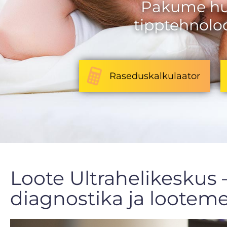
Pakume hub
tipptehnoloo
Raseduskalkulaator
Loote Ultrahelikeskus
diagnostika ja looteme