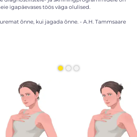
eie igapäevases töös väga olulised.
 suuremat õnne, kui jagada õnne. - A.H. Tammsaare