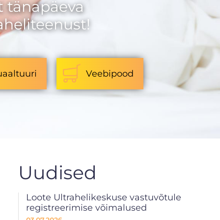
t tänapäeva
aheliteenust!
uaaltuuri
Veebipood
Uudised
Loote Ultrahelikeskuse vastuvõtule
registreerimise võimalused