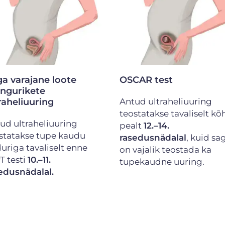
a varajane loote
OSCAR test
engurikete
raheliuuring
Antud ultraheliuuring
teostatakse tavaliselt kõ
ud ultraheliuuring
pealt
12.–14.
statakse tupe kaudu
rasedusnädalal
, kuid sag
uriga tavaliselt enne
on vajalik teostada ka
T testi
10.–11.
tupekaudne uuring.
edusnädalal.