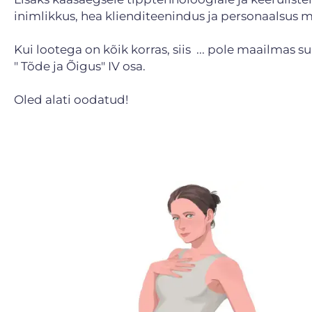
inimlikkus, hea klienditeenindus ja personaalsus m
Kui lootega on kõik korras, siis ... pole maailmas
" Tõde ja Õigus" IV osa.
Oled alati oodatud!
ing algava
korral
ngu käigus
emakakaela
ng teostatakse