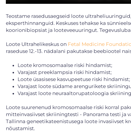
Teostame rasedusaegseid loote ultraheliuuringuid, 
eksperthinnanguid. Keskuses tehakse ka sünnieelse
koorionibiopsiat ja looteveeuuringut. Tegevuslub
Loote Ultrahelikeskus on
Fetal Medicine Foundati
raseduse 12.-13. nädalani pakutakse beebiootel nai
Loote kromosomaalse riski hindamist;
Varajast preeklampsia riski hindamist;
Loote üsasisese kasvupeetuse riski hindamist;
Varajast loote südame arengurikete skriiningu
Varajast loote neuraaltorupatoloogia skriining
Loote suurenenud kromosomaalse riski korral pak
mitteinvasiivset skriiningtesti - Panorama testi ja 
Tallinna geneetikateenistusega loote invasiivset k
nõustamist.