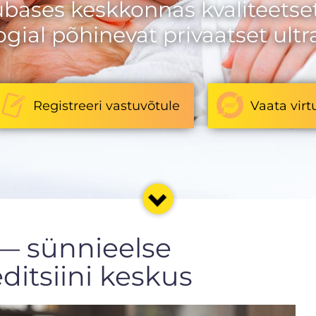
ases keskkonnas kvaliteetse
gial põhinevat privaatset ultr
Registreeri vastuvõtule
Vaata virt
 — sünnieelse
ditsiini keskus