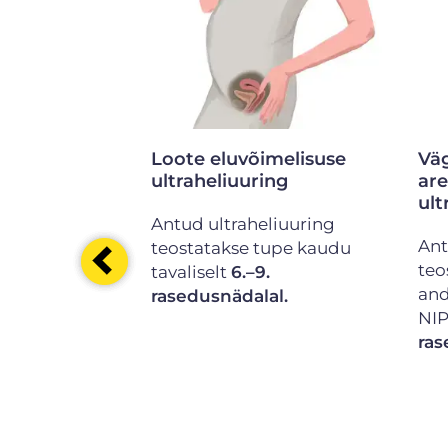
ädala
Loote eluvõimelisuse
Väg
ultraheliuuring
ar
ult
Antud ultraheliuuring
Ant
teostatakse tupe kaudu
teo
tavaliselt
6.–9.
and
rasedusnädalal.
NIP
ras