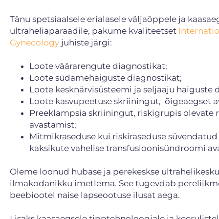
Tänu spetsiaalsele erialasele väljaõppele ja kaas
ultraheliaparaadile, pakume kvaliteetset
Internati
Gynecology
juhiste järgi:
Loote väärarengute diagnostikat;
Loote südamehaiguste diagnostikat;
Loote kesknärvisüsteemi ja seljaaju haiguste 
Loote kasvupeetuse skriiningut, õigeaegset av
Preeklampsia skriiningut, riskigrupis olevate
avastamist;
Mitmikraseduse kui riskiraseduse süvendatud u
kaksikute vahelise transfusioonisündroomi av
Oleme loonud hubase ja perekeskse ultrahelikeskus
ilmakodanikku imetlema. See tugevdab pereliikme
beebiootel naise lapseootuse ilusat aega.
Lisaks kaasaegsele tipptehnoloogiale ja keeruliste