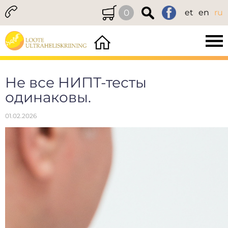
0
et
en
ru
Не все НИПТ-тесты
одинаковы.
01.02.2026