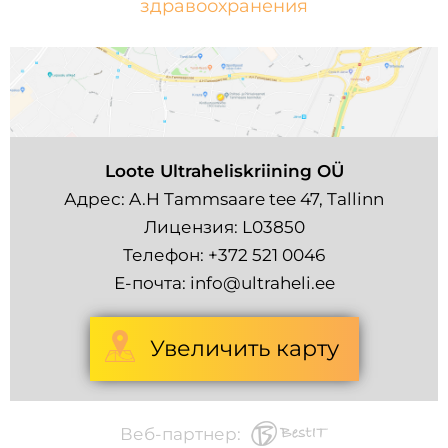
здравоохранения
Loote Ultraheliskriining OÜ
Адрес: A.H Tammsaare tee 47, Tallinn
Лицензия: L03850
Телефон:
+372 521 0046
Е-почта:
info@ultraheli.ee
Увеличить карту
Веб-партнер: