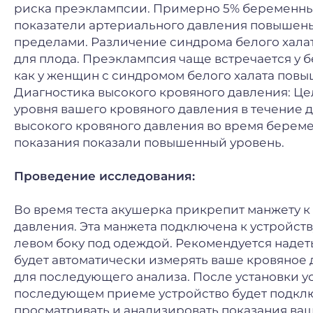
риска преэклампсии. Примерно 5% беременных
показатели артериального давления повышены 
пределами. Различение синдрома белого халата
для плода. Преэклампсия чаще встречается у 
как у женщин с синдромом белого халата пов
Диагностика высокого кровяного давления: Це
уровня вашего кровяного давления в течение 
высокого кровяного давления во время берем
показания показали повышенный уровень.
Проведение исследования:
Во время теста акушерка прикрепит манжету к
давления. Эта манжета подключена к устройств
левом боку под одеждой. Рекомендуется надеть
будет автоматически измерять ваше кровяное 
для последующего анализа. После установки у
последующем приеме устройство будет подклю
просматривать и анализировать показания ваш