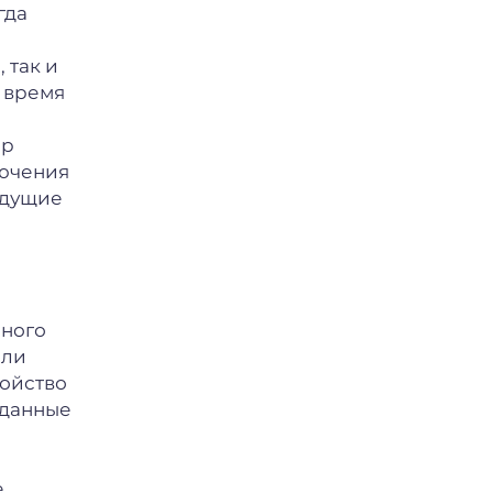
гда
 так и
 время
ор
лючения
ыдущие
яного
или
ройство
 данные
е