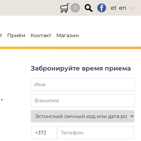
et
en
ru
0
т
Приём
Контакт
Магазин
Забронируйте время приема
.