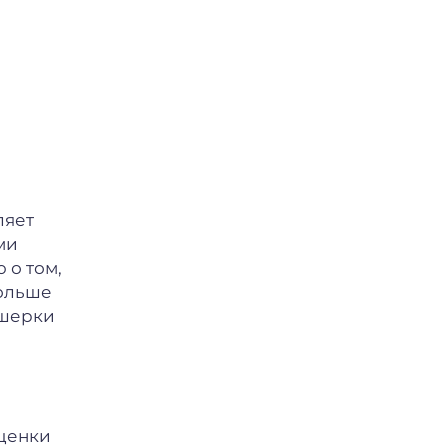
ляет
ми
 о том,
больше
ушерки
ценки