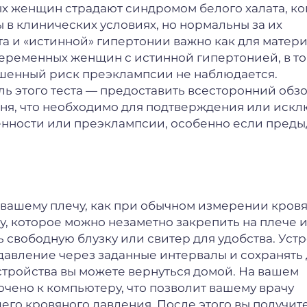
 женщин страдают синдромом белого халата, ко
в клинических условиях, но нормальны за их
 и «истинной» гипертонии важно как для матери,
беременных женщин с истинной гипертонией, в то
ышенный риск преэклампсии не наблюдается.
ль этого теста — предоставить всесторонний обз
дня, что необходимо для подтверждения или иск
енности или преэклампсии, особенно если пред
 вашему плечу, как при обычном измерении кров
у, которое можно незаметно закрепить на плече 
 свободную блузку или свитер для удобства. Уст
давление через заданные интервалы и сохранять
стройства вы можете вернуться домой. На вашем
чено к компьютеру, что позволит вашему врачу
его кровяного давления. После этого вы получит