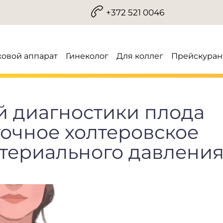
+372 521 0046
ковой аппарат
Гинеколог
Для коллег
Прейскуран
й диагностики плода
точное холтеровское
териального давления