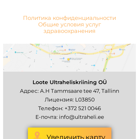
Политика конфиденциальности
Общие условия услуг
здравоохранения
Loote Ultraheliskriining OÜ
Адрес: A.H Tammsaare tee 47, Tallinn
Лицензия: L03850
Телефон:
+372 521 0046
Е-почта:
info@ultraheli.ee
Увеличить карту