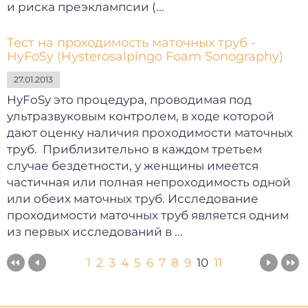
и риска преэклампсии (...
Тест на проходимость маточных труб -
HyFoSy (Hysterosalpingo Foam Sonography)
27.01.2013
HyFoSy это процедура, проводимая под
ультразвуковым контролем, в ходе которой
дают оценку наличия проходимости маточных
труб. Приблизительно в каждом третьем
случае бездетности, у женщины имеется
частичная или полная непроходимость одной
или обеих маточных труб. Исследование
проходимости маточных труб является одним
из первых исследований в ...
1
2
3
4
5
6
7
8
9
10
11