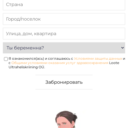
Я ознакомился(ась) и соглашаюсь с
Условиями защиты данных
и
с
Общими условиями оказания услуг здравоохранения
Loote
Ultraheliskriining OÜ.
е
 случае